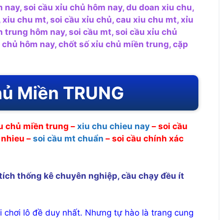
nay, soi cầu xỉu chủ hôm nay, du doan xiu chu,
xiu chu mt, soi cầu xỉu chủ, cau xiu chu mt, xỉu
 trung hôm nay, soi cầu mt, soi cầu xỉu chủ
u chủ hôm nay, chốt số xỉu chủ miền trung, cặp
hủ Miền TRUNG
u chủ miền trung –
xiu chu chieu nay
– soi cầu
 nhieu –
soi cầu mt chuẩn
– soi cầu chính xác
tích thống kê chuyên nghiệp, cầu chạy đều ít
i chơi lô đề duy nhất. Nhưng tự hào là trang cung