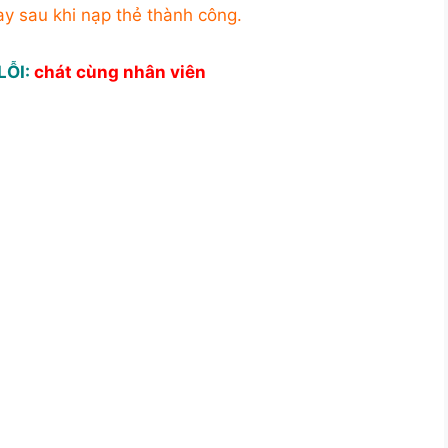
y sau khi nạp thẻ thành công.
LỖI:
chát cùng nhân viên