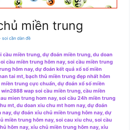
chủ miền trung
- soi cần dàn đề
oi cầu miền trung, dự đoán miền trung, du doan
soi cầu miền trung hôm nay, soi cầu miền trung
trung hôm nay, dự đoán kết quả xổ số miền
than tai mt, bạch thủ miền trung đẹp nhất hôm
u miền trung cực chuẩn, dự đoán xổ số miền
0, win2888 wap soi cầu miền trung, cầu miền
 cau mien trung hom nay, soi cầu 24h miền trung
chu mt, du doan xiu chu mt hom nay, dự đoán
 nay, dự đoán xỉu chủ miền trung hôm nay, dự
ủ miền trung hôm nay, soi cau xiu chu, soi cầu
chủ hôm nay, xỉu chủ miền trung hôm nay, xỉu