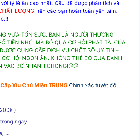
với tỷ lễ ăn cao nhất. Cầu đã được phân tích và
 CHẤT LƯỢNG”
nên các bạn hoàn toàn yên tâm.
o.!!
NG VỪA TỐN SỨC, BẠN LÀ NGƯỜI THƯỜNG
1 SỐ TIỀN NHỎ, MÀ BỎ QUA CƠ HỘI PHÁT TÀI CỦA
 ĐƯỢC CUNG CẤP DỊCH VỤ CHỐT SỐ UY TÍN –
Y CƠ HỘI NGON ĂN. KHÔNG THỂ BỎ QUA DÀNH
N VÀO BỜ NHANH CHÓNG!@@
c
Cặp Xỉu Chủ Miền TRUNG
Chính xác tuyệt đối.
 200k )
 trong ngày
e, …