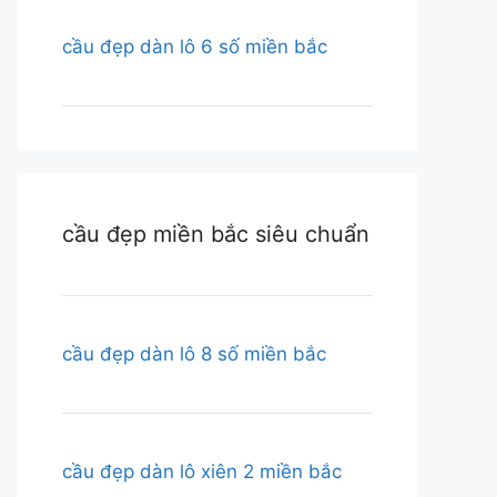
cầu đẹp dàn lô 6 số miền bắc
cầu đẹp miền bắc siêu chuẩn
cầu đẹp dàn lô 8 số miền bắc
cầu đẹp dàn lô xiên 2 miền bắc