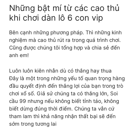
Những bật mí từ các cao thủ
khi chơi dàn lô 6 con vip
Bên cạnh những phương pháp. Thì những kinh
nghiệm mà cao thủ rút ra trong quá trình chơi.
Cũng được chúng tôi tổng hợp và chia sẻ đến
anh em!
Luôn luôn kiên nhẫn dù có thắng hay thua
Đây là một trong những yếu tố quan trọng hàng
đầu quyết định đến thắng lợi của bạn trong trò
chơi xổ số. Giả sử chúng ta có thắng lớn, Soi
cầu 99 nhưng nếu không biết tỉnh táo, không
biết dừng đúng thời điểm. Chúng ta vẫn cứ
tham lam thì khả năng nhận thất bại sẽ đến
sớm trong tương lai