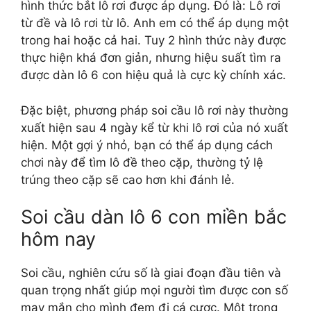
hình thức bắt lô rơi được áp dụng. Đó là: Lô rơi
từ đề và lô rơi từ lô. Anh em có thể áp dụng một
trong hai hoặc cả hai. Tuy 2 hình thức này được
thực hiện khá đơn giản, nhưng hiệu suất tìm ra
được dàn lô 6 con hiệu quả là cực kỳ chính xác.
Đặc biệt, phương pháp soi cầu lô rơi này thường
xuất hiện sau 4 ngày kể từ khi lô rơi của nó xuất
hiện. Một gợi ý nhỏ, bạn có thể áp dụng cách
chơi này để tìm lô đề theo cặp, thường tỷ lệ
trúng theo cặp sẽ cao hơn khi đánh lẻ.
Soi cầu dàn lô 6 con miền bắc
hôm nay
Soi cầu, nghiên cứu số là giai đoạn đầu tiên và
quan trọng nhất giúp mọi người tìm được con số
may mắn cho mình đem đi cá cược. Một trong