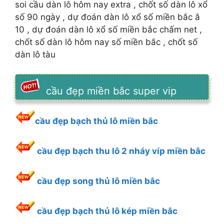
soi cầu dàn lô hôm nay extra , chốt số dàn lô xổ
số 90 ngày , dự đoán dàn lô xổ số miền bắc â
10 , dự đoán dàn lô xổ số miền bắc chấm net ,
chốt số dàn lô hôm nay số miền bắc , chốt số
dàn lô tàu
cầu đẹp miền bắc super vip
cầu đẹp bạch thủ lô miền bắc
cầu đẹp bạch thu lô 2 nháy víp miền bắc
cầu đẹp song thủ lô miền bắc
cầu đẹp bạch thủ lô kép miền bắc