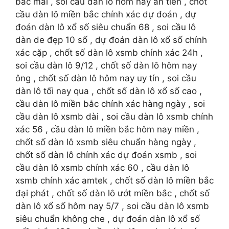
bắc mai , soi cầu dàn lô hôm nay ăn tiền , chốt
cầu dàn lô miền bắc chính xác dự đoán , dự
đoán dàn lô xổ số siêu chuẩn 68 , soi cầu lô
dàn de đẹp 10 số , dự đoán dàn lô xổ số chính
xác cặp , chốt số dàn lô xsmb chính xác 24h ,
soi cầu dàn lô 9/12 , chốt số dàn lô hôm nay
ông , chốt số dàn lô hôm nay uy tín , soi cầu
dàn lô tối nay qua , chốt số dàn lô xổ số cao ,
cầu dàn lô miền bắc chính xác hàng ngày , soi
cầu dàn lô xsmb dài , soi cầu dàn lô xsmb chính
xác 56 , cầu dàn lô miền bắc hôm nay miền ,
chốt số dàn lô xsmb siêu chuẩn hàng ngày ,
chốt số dàn lô chính xác dự đoán xsmb , soi
cầu dàn lô xsmb chính xác 60 , cầu dàn lô
xsmb chính xác amtek , chốt số dàn lô miền bắc
đại phát , chốt số dàn lô ướt miền bắc , chốt số
dàn lô xổ số hôm nay 5/7 , soi cầu dàn lô xsmb
siêu chuẩn không che , dự đoán dàn lô xổ số