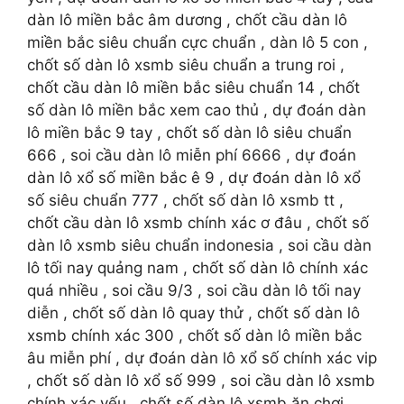
dàn lô miền bắc âm dương , chốt cầu dàn lô
miền bắc siêu chuẩn cực chuẩn , dàn lô 5 con ,
chốt số dàn lô xsmb siêu chuẩn a trung roi ,
chốt cầu dàn lô miền bắc siêu chuẩn 14 , chốt
số dàn lô miền bắc xem cao thủ , dự đoán dàn
lô miền bắc 9 tay , chốt số dàn lô siêu chuẩn
666 , soi cầu dàn lô miễn phí 6666 , dự đoán
dàn lô xổ số miền bắc ê 9 , dự đoán dàn lô xổ
số siêu chuẩn 777 , chốt số dàn lô xsmb tt ,
chốt cầu dàn lô xsmb chính xác ơ đâu , chốt số
dàn lô xsmb siêu chuẩn indonesia , soi cầu dàn
lô tối nay quảng nam , chốt số dàn lô chính xác
quá nhiều , soi cầu 9/3 , soi cầu dàn lô tối nay
diễn , chốt số dàn lô quay thử , chốt số dàn lô
xsmb chính xác 300 , chốt số dàn lô miền bắc
âu miễn phí , dự đoán dàn lô xổ số chính xác vip
, chốt số dàn lô xổ số 999 , soi cầu dàn lô xsmb
chính xác yếu , chốt số dàn lô xsmb ăn chơi ,