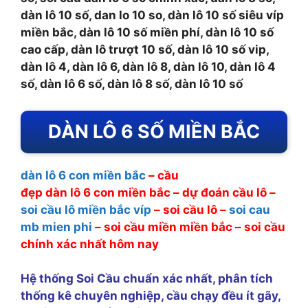
dàn lô 10 số, dan lo 10 so, dàn lô 10 số siêu víp
miền bắc, dàn lô 10 số miền phí, dàn lô 10 số
cao cấp, dàn lô trượt 10 số, dàn lô 10 số vip,
dàn lô 4, dàn lô 6, dàn lô 8, dàn lô 10, dàn lô 4
số, dàn lô 6 số, dàn lô 8 số, dàn lô 10 số
DÀN LÔ 6 SỐ MIỀN BẮC
dàn lô 6 con miền bắc
– cầu
đẹp dàn lô 6 con miền bắc – dự đoán cầu lô –
soi cầu lô miền bắc víp
– soi cầu lô –
soi cau
mb mien phi
– soi cầu miền miền bắc – soi cầu
chính xác nhất hôm nay
Hệ thống Soi Cầu chuẩn xác nhất, phân tích
thống kê chuyên nghiệp, cầu chạy đều ít gãy,