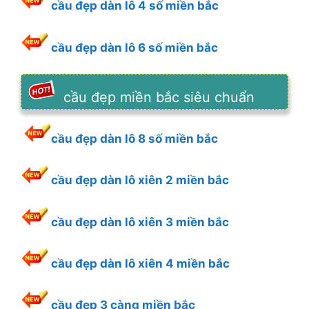
cầu đẹp dàn lô 4 số miền bắc
cầu đẹp dàn lô 6 số miền bắc
cầu đẹp miền bắc siêu chuẩn
cầu đẹp dàn lô 8 số miền bắc
cầu đẹp dàn lô xiên 2 miền bắc
cầu đẹp dàn lô xiên 3 miền bắc
cầu đẹp dàn lô xiên 4 miền bắc
cầu đẹp 3 càng miền bắc