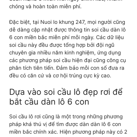
chóng và hoàn toàn miễn phí.
Đặc biệt, tại Nuoi lo khung 247, mọi người cũng
dễ dàng cập nhật được thông tin soi cầu dàn lô
6 con miền bắc miễn phí mỗi ngày. Các dữ liệu
soi cầu này đều được tổng hợp bởi đội ngũ
chuyên gia nhiều năm kinh nghiệm, ứng dụng
các phương pháp soi cầu hiện đại cũng công cụ
phân tích tiên tiến. Đảm bảo mỗi con số đưa ra
đều có căn cứ và cơ hội trúng cực kỳ cao.
Dựa vào soi cầu lô đẹp rơi để
bắt cầu dàn lô 6 con
Soi cầu lô rơi cũng là một trong những phương
pháp khá thú vị để tìm được dàn dàn lô 6 con
miền bắc chính xác. Hiện phương pháp này có 2