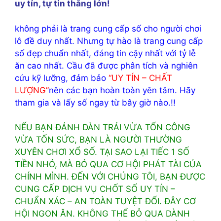
uy tín, tự tin thắng lớn!
không phải là trang cung cấp số cho người chơi
lô đề duy nhất. Nhưng tự hào là trang cung cấp
số đẹp chuẩn nhất, đáng tin cậy nhất với tỷ lễ
ăn cao nhất. Cầu đã được phân tích và nghiên
cứu kỹ lưỡng, đảm bảo
“UY TÍN – CHẤT
LƯỢNG”
nên các bạn hoàn toàn yên tâm. Hãy
tham gia và lấy số ngay từ bây giờ nào.!!
NẾU BẠN ĐÁNH DÀN TRẢI VỪA TỐN CÔNG
VỪA TỐN SỨC, BẠN LÀ NGƯỜI THƯỜNG
XUYÊN CHƠI XỔ SỐ. TẠI SAO LẠI TIẾC 1 SỐ
TIỀN NHỎ, MÀ BỎ QUA CƠ HỘI PHÁT TÀI CỦA
CHÍNH MÌNH. ĐẾN VỚI CHÚNG TÔI, BẠN ĐƯỢC
CUNG CẤP DỊCH VỤ CHỐT SỐ UY TÍN –
CHUẨN XÁC – AN TOÀN TUYỆT ĐỐI. ĐÂY CƠ
HỘI NGON ĂN. KHÔNG THỂ BỎ QUA DÀNH