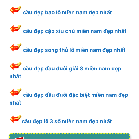
cầu đẹp bao lô miền nam đẹp nhất
cầu đẹp cặp xỉu chủ miền nam đẹp nhất
cầu đẹp song thủ lô miền nam đẹp nhất
cầu đẹp đầu đuôi giải 8 miền nam đẹp
nhất
cầu đẹp đầu đuôi đặc biệt miền nam đẹp
nhất
cầu đẹp lô 3 số miền nam đẹp nhất