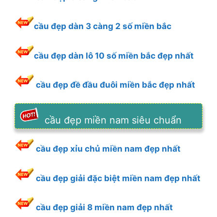
cầu đẹp dàn 3 càng 2 số miền bắc
cầu đẹp dàn lô 10 số miền bắc đẹp nhất
cầu đẹp đề đầu đuôi miền bắc đẹp nhất
cầu đẹp miền nam siêu chuẩn
cầu đẹp xỉu chủ miền nam đẹp nhất
cầu đẹp giải đặc biệt miền nam đẹp nhất
cầu đẹp giải 8 miền nam đẹp nhất