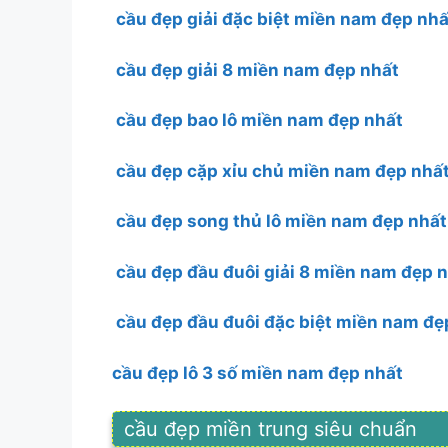
cầu đẹp giải đặc biệt miền nam đẹp nhấ
cầu đẹp giải 8 miền nam đẹp nhất
cầu đẹp bao lô miền nam đẹp nhất
cầu đẹp cặp xỉu chủ miền nam đẹp nhấ
cầu đẹp song thủ lô miền nam đẹp nhất
cầu đẹp đầu đuôi giải 8 miền nam đẹp 
cầu đẹp đầu đuôi đặc biệt miền nam đẹ
cầu đẹp lô 3 số miền nam đẹp nhất
cầu đẹp miền trung siêu chuẩn