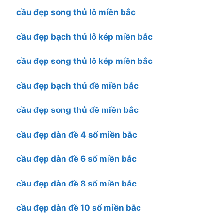
cầu đẹp song thủ lô miền bắc
cầu đẹp bạch thủ lô kép miền bắc
cầu đẹp song thủ lô kép miền bắc
cầu đẹp bạch thủ đề miền bắc
cầu đẹp song thủ đề miền bắc
cầu đẹp dàn đề 4 số miền bắc
cầu đẹp dàn đề 6 số miền bắc
cầu đẹp dàn đề 8 số miền bắc
cầu đẹp dàn đề 10 số miền bắc