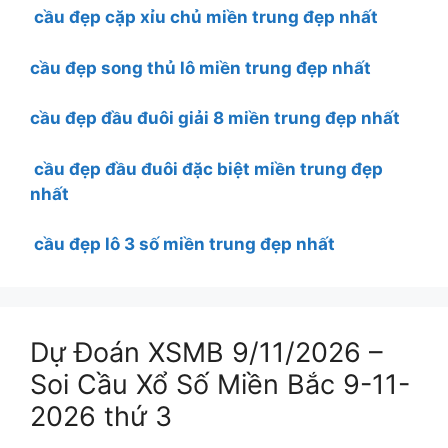
cầu đẹp cặp xỉu chủ miền trung đẹp nhất
cầu đẹp song thủ lô miền trung đẹp nhất
cầu đẹp đầu đuôi giải 8 miền trung đẹp nhất
cầu đẹp đầu đuôi đặc biệt miền trung đẹp
nhất
cầu đẹp lô 3 số miền trung đẹp nhất
Dự Đoán XSMB 9/11/2026 –
Soi Cầu Xổ Số Miền Bắc 9-11-
2026 thứ 3