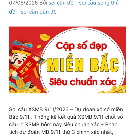
07/05/2026
Bởi
soi cầu đề - soi cầu song thủ
đề - soi cần dàn đề
Soi cầu XSMB 9/11/2026 – Dự đoán xổ số miền
Bắc 9/11 . Thống kê kết quả XSMB 9/11 chốt số
cầu lô XSMB hôm nay siêu chuẩn xác – Phân
tích dự đoán MB 9/11 thứ 3 chính xác nhất,