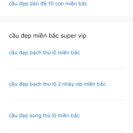
cầu đẹp dàn đề 10 con miền bắc
cầu đẹp miền bắc super vip
cầu đẹp bạch thủ lô miền bắc
cầu đẹp bạch thu lô 2 nháy víp miền bắc
cầu đẹp song thủ lô miền bắc