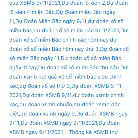
quả XSMB 9/11/2021
,
Dự đoán lô xiên 2
,
Dự đoán
lô xiên 4 miền Bắc
,
Dự đoán miền Bắc ngày
11
,
Dự Đoán Miền Bắc ngày 9/11
,
dự đoán xổ số
miền bắc
,
dự đoán xổ số miền bắc 9/11/2021
,
Dự
đoán xổ số miền Bắc chính xác hôm nay
,
dự
đoán xổ số miền Bắc hôm nay thứ 3
,
Dự đoán xổ
số miền Bắc ngày 11
,
Dự đoán xổ số miền Bắc
ngày 11 tay
,
Dự đoán xổ số miền Bắc thứ sáu Dự
đoán xsmb kết quả xổ số miền bắc siêu chính
xác
,
dự đoán xổ số thứ 3
,
Dự đoán XSMB 9-11-
2021
,
Dự đoán XSMB 9/11
,
dự đoán xsmb chính
xác
,
dự đoán xsmb chuẩn
,
dự đoán xsmb đặc
biệt
,
dự đoán xsmb ngày 9
,
Dự đoán XSMB ngày
9/11
,
Dự đoán XSMB ngày 9/11/2021
,
Dự đoán
XSMB ngày 9/11/2021 - Thống kê XSMB thứ