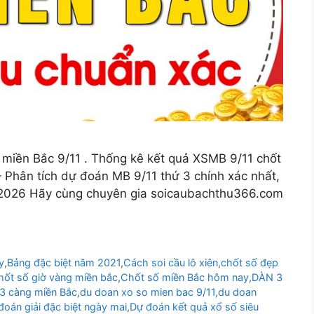
miền Bắc 9/11 . Thống kê kết quả XSMB 9/11 chốt
 Phân tích dự đoán MB 9/11 thứ 3 chính xác nhất,
/2026 Hãy cùng chuyên gia soicaubachthu366.com
y
,
Bảng đặc biệt năm 2021
,
Cách soi cầu lô xiên
,
chốt số đẹp
hốt số giờ vàng miền bắc
,
Chốt số miền Bắc hôm nay
,
DÀN 3
3 càng miền Bắc
,
du doan xo so mien bac 9/11
,
du doan
đoán giải đặc biệt ngày mai
,
Dự đoán kết quả xổ số siêu