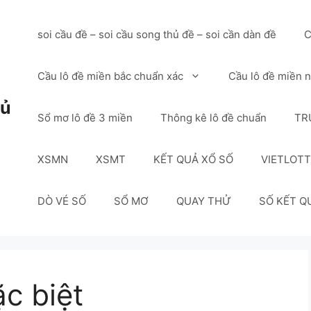
soi cầu đề – soi cầu song thủ đề – soi cần dàn đề
C
Cầu lô đề miền bắc chuẩn xác
Cầu lô đề miền 
hủ
Sổ mơ lô đề 3 miền
Thông kê lô đề chuẩn
TR
XSMN
XSMT
KẾT QUẢ XỔ SỐ
VIETLOTT
DÒ VÉ SỐ
SỔ MƠ
QUAY THỬ
SỐ KẾT Q
c biệt