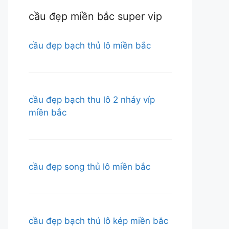
cầu đẹp miền bắc super vip
cầu đẹp bạch thủ lô miền bắc
cầu đẹp bạch thu lô 2 nháy víp
miền bắc
cầu đẹp song thủ lô miền bắc
cầu đẹp bạch thủ lô kép miền bắc