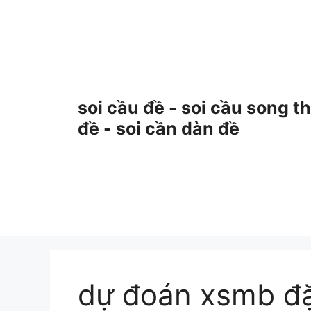
Chuyển
đến
nội
dung
soi cầu đề - soi cầu song t
đề - soi cần dàn đề
dự đoán xsmb đặ