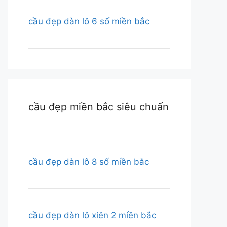
cầu đẹp dàn lô 6 số miền bắc
cầu đẹp miền bắc siêu chuẩn
cầu đẹp dàn lô 8 số miền bắc
cầu đẹp dàn lô xiên 2 miền bắc