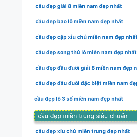
cầu đẹp giải 8 miền nam đẹp nhất
cầu đẹp bao lô miền nam đẹp nhất
cầu đẹp cặp xỉu chủ miền nam đẹp nhấ
cầu đẹp song thủ lô miền nam đẹp nhất
cầu đẹp đầu đuôi giải 8 miền nam đẹp 
cầu đẹp đầu đuôi đặc biệt miền nam đẹ
cầu đẹp lô 3 số miền nam đẹp nhất
cầu đẹp miền trung siêu chuẩn
cầu đẹp xỉu chủ miền trung đẹp nhất