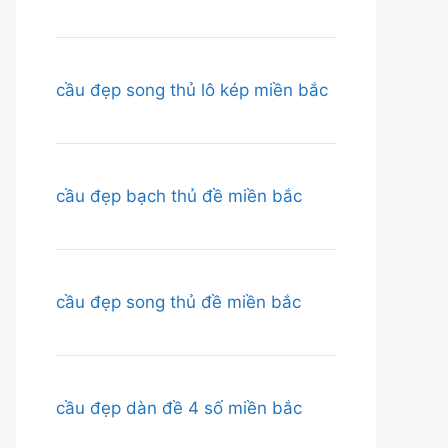
cầu đẹp song thủ lô kép miền bắc
cầu đẹp bạch thủ đề miền bắc
cầu đẹp song thủ đề miền bắc
cầu đẹp dàn đề 4 số miền bắc