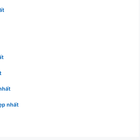
ất
ất
t
nhất
ẹp nhất