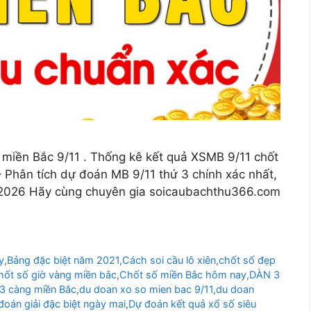
miền Bắc 9/11 . Thống kê kết quả XSMB 9/11 chốt
 Phân tích dự đoán MB 9/11 thứ 3 chính xác nhất,
/2026 Hãy cùng chuyên gia soicaubachthu366.com
y
,
Bảng đặc biệt năm 2021
,
Cách soi cầu lô xiên
,
chốt số đẹp
hốt số giờ vàng miền bắc
,
Chốt số miền Bắc hôm nay
,
DÀN 3
3 càng miền Bắc
,
du doan xo so mien bac 9/11
,
du doan
đoán giải đặc biệt ngày mai
,
Dự đoán kết quả xổ số siêu