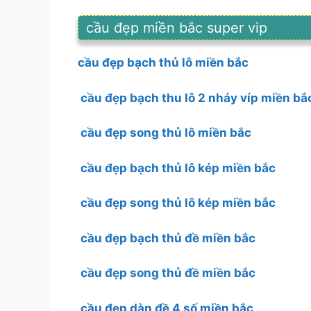
cầu đẹp miền bắc super vip
cầu đẹp bạch thủ lô miền bắc
cầu đẹp bạch thu lô 2 nháy víp miền bắ
cầu đẹp song thủ lô miền bắc
cầu đẹp bạch thủ lô kép miền bắc
cầu đẹp song thủ lô kép miền bắc
cầu đẹp bạch thủ đề miền bắc
cầu đẹp song thủ đề miền bắc
cầu đẹp dàn đề 4 số miền bắc