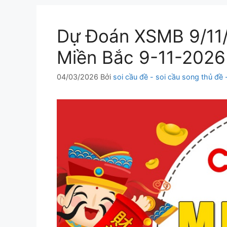
Dự Đoán XSMB 9/11/
Miền Bắc 9-11-2026
04/03/2026
Bởi
soi cầu đề - soi cầu song thủ đề 