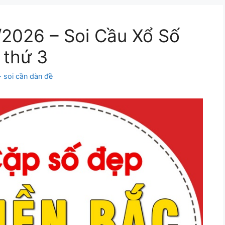
2026 – Soi Cầu Xổ Số
 thứ 3
- soi cần dàn đề