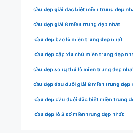
cầu đẹp giải đặc biệt miền trung đẹp nh
cầu đẹp giải 8 miền trung đẹp nhất
cầu đẹp bao lô miền trung đẹp nhất
cầu đẹp cặp xỉu chủ miền trung đẹp nh
cầu đẹp song thủ lô miền trung đẹp nhấ
cầu đẹp đầu đuôi giải 8 miền trung đẹp 
cầu đẹp đầu đuôi đặc biệt miền trung đ
cầu đẹp lô 3 số miền trung đẹp nhất