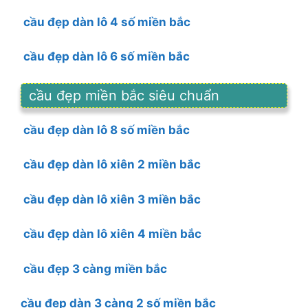
cầu đẹp dàn lô 4 số miền bắc
cầu đẹp dàn lô 6 số miền bắc
cầu đẹp miền bắc siêu chuẩn
cầu đẹp dàn lô 8 số miền bắc
cầu đẹp dàn lô xiên 2 miền bắc
cầu đẹp dàn lô xiên 3 miền bắc
cầu đẹp dàn lô xiên 4 miền bắc
cầu đẹp 3 càng miền bắc
cầu đẹp dàn 3 càng 2 số miền bắc