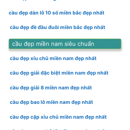
cầu đẹp dàn lô 10 số miền bắc đẹp nhất
cầu đẹp đề đầu đuôi miền bắc đẹp nhất
cầu đẹp miền nam siêu chuẩn
cầu đẹp xỉu chủ miền nam đẹp nhất
cầu đẹp giải đặc biệt miền nam đẹp nhất
cầu đẹp giải 8 miền nam đẹp nhất
cầu đẹp bao lô miền nam đẹp nhất
cầu đẹp cặp xỉu chủ miền nam đẹp nhất