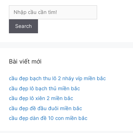
Search
Bài viết mới
cầu đẹp bạch thu lô 2 nháy víp miền bắc
cầu đẹp lô bạch thủ miền bắc
cầu đẹp lô xiên 2 miền bắc
cầu đẹp đề đầu đuôi miền bắc
cầu đẹp dàn đề 10 con miền bắc