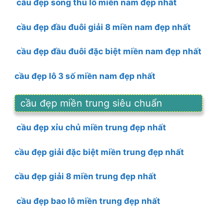
cầu đẹp song thủ lô miền nam đẹp nhất
cầu đẹp đầu đuôi giải 8 miền nam đẹp nhất
cầu đẹp đầu đuôi đặc biệt miền nam đẹp nhất
cầu đẹp lô 3 số miền nam đẹp nhất
cầu đẹp miền trung siêu chuẩn
cầu đẹp xỉu chủ miền trung đẹp nhất
cầu đẹp giải đặc biệt miền trung đẹp nhất
cầu đẹp giải 8 miền trung đẹp nhất
cầu đẹp bao lô miền trung đẹp nhất