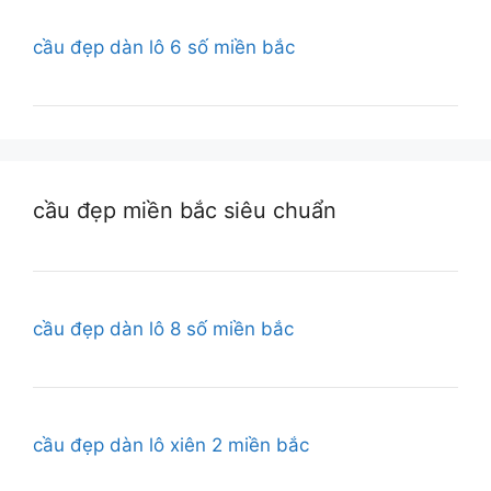
cầu đẹp dàn lô 6 số miền bắc
cầu đẹp miền bắc siêu chuẩn
cầu đẹp dàn lô 8 số miền bắc
cầu đẹp dàn lô xiên 2 miền bắc