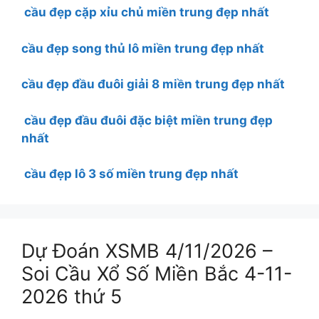
cầu đẹp cặp xỉu chủ miền trung đẹp nhất
cầu đẹp song thủ lô miền trung đẹp nhất
cầu đẹp đầu đuôi giải 8 miền trung đẹp nhất
cầu đẹp đầu đuôi đặc biệt miền trung đẹp
nhất
cầu đẹp lô 3 số miền trung đẹp nhất
Dự Đoán XSMB 4/11/2026 –
Soi Cầu Xổ Số Miền Bắc 4-11-
2026 thứ 5