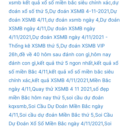
xsmb kết quả xổ số miền bắc siêu chính xác
,
dự
đoán xổ số thứ 5
,
Dự đoán XSMB 4-11-2021
,
Dự
đoán XSMB 4/11
,
dự đoán xsmb ngày 4
,
Dự đoán
XSMB ngày 4/11
,
Dự đoán XSMB ngày
4/11/2021
,
Dự đoán XSMB ngày 4/11/2021 -
Thống kê XSMB thứ 5
,
Dự đoán XSMB VIP
26h
,
đề về 40 hôm sau đánh con gì
,
hôm nay
đánh con gì
,
kết quả thứ 5 ngon nhất
,
kết quả xổ
số miền Bắc 4/11
,
kết quả xổ số miền bắc siêu
chính xác
,
kết quả XSMB 4/11/2021
,
Miền Bắc
ngày 4/11
,
Quay thử XSMB 4 11 2021
,
số đẹp
miền Bắc hôm nay thứ 5
,
soi cầu dự đoán
kqxsmb
,
Soi Cầu Dự Đoán Miền Bắc ngày
4/11
,
Soi cầu dự đoán Miền Bắc thứ 5
,
Soi Cầu
Dự Đoán Xổ Số Miền Bắc ngày 4/11/2021
,
Soi