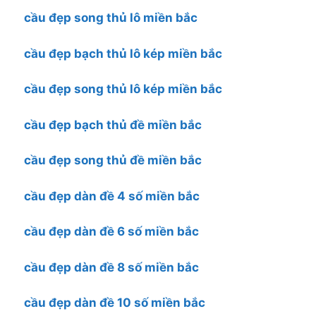
cầu đẹp song thủ lô miền bắc
cầu đẹp bạch thủ lô kép miền bắc
cầu đẹp song thủ lô kép miền bắc
cầu đẹp bạch thủ đề miền bắc
cầu đẹp song thủ đề miền bắc
cầu đẹp dàn đề 4 số miền bắc
cầu đẹp dàn đề 6 số miền bắc
cầu đẹp dàn đề 8 số miền bắc
cầu đẹp dàn đề 10 số miền bắc