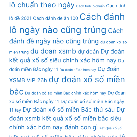
lô chuẩn theo ngày
Cách tính
Cách tính lô chuẩn
Cách đánh
lô đề 2021
Cách đánh de ăn 100
lô ngày nào cũng trúng
Cách
đánh đề ngày nào cũng trúng
du doan xo so
du doan xsmb
Dự đoán
dự đoán
mien trung
kết quả xổ số siêu chính xác hôm nay
Dự
Dự đoán
đoán miền Bắc ngày 11
Dự đoán số de hôm nay
dự đoán xổ số miền
XSMB VIP 26h
bắc
Dự đoán
Dự đoán xổ số miền Bắc chính xác hôm nay
xổ số miền Bắc ngày 11
Dự đoán xổ số miền Bắc ngày
Dự đoán xổ số miền Bắc thứ sáu Dự
11 tay
đoán xsmb kết quả xổ số miền bắc siêu
chính xác
hôm nay đánh con gì
Kết Quả Xổ Số