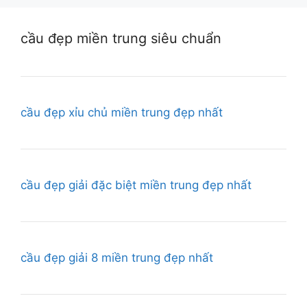
cầu đẹp miền trung siêu chuẩn
cầu đẹp xỉu chủ miền trung đẹp nhất
cầu đẹp giải đặc biệt miền trung đẹp nhất
cầu đẹp giải 8 miền trung đẹp nhất