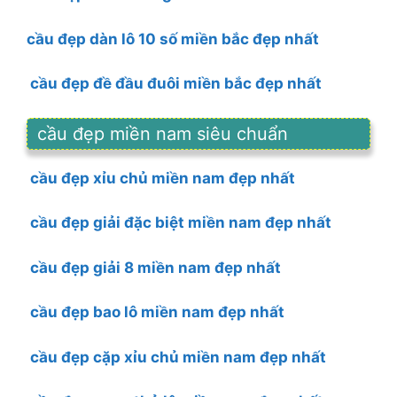
cầu đẹp dàn lô 10 số miền bắc đẹp nhất
cầu đẹp đề đầu đuôi miền bắc đẹp nhất
cầu đẹp miền nam siêu chuẩn
cầu đẹp xỉu chủ miền nam đẹp nhất
cầu đẹp giải đặc biệt miền nam đẹp nhất
cầu đẹp giải 8 miền nam đẹp nhất
cầu đẹp bao lô miền nam đẹp nhất
cầu đẹp cặp xỉu chủ miền nam đẹp nhất