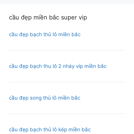
cầu đẹp miền bắc super vip
cầu đẹp bạch thủ lô miền bắc
cầu đẹp bạch thu lô 2 nháy víp miền bắc
cầu đẹp song thủ lô miền bắc
cầu đẹp bạch thủ lô kép miền bắc