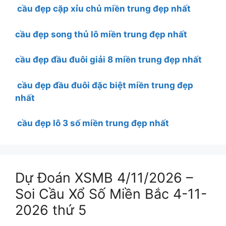
cầu đẹp cặp xỉu chủ miền trung đẹp nhất
cầu đẹp song thủ lô miền trung đẹp nhất
cầu đẹp đầu đuôi giải 8 miền trung đẹp nhất
cầu đẹp đầu đuôi đặc biệt miền trung đẹp
nhất
cầu đẹp lô 3 số miền trung đẹp nhất
Dự Đoán XSMB 4/11/2026 –
Soi Cầu Xổ Số Miền Bắc 4-11-
2026 thứ 5