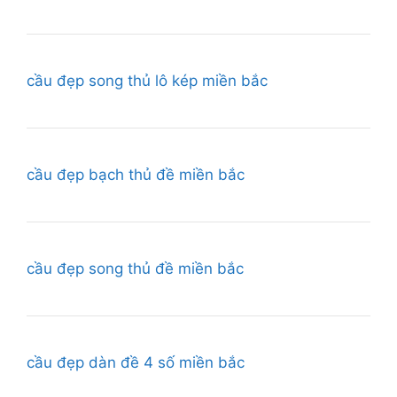
cầu đẹp song thủ lô kép miền bắc
cầu đẹp bạch thủ đề miền bắc
cầu đẹp song thủ đề miền bắc
cầu đẹp dàn đề 4 số miền bắc