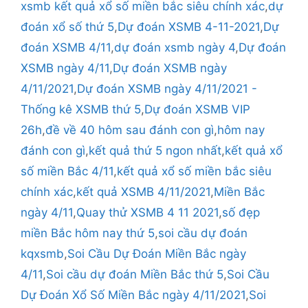
xsmb kết quả xổ số miền bắc siêu chính xác
,
dự
đoán xổ số thứ 5
,
Dự đoán XSMB 4-11-2021
,
Dự
đoán XSMB 4/11
,
dự đoán xsmb ngày 4
,
Dự đoán
XSMB ngày 4/11
,
Dự đoán XSMB ngày
4/11/2021
,
Dự đoán XSMB ngày 4/11/2021 -
Thống kê XSMB thứ 5
,
Dự đoán XSMB VIP
26h
,
đề về 40 hôm sau đánh con gì
,
hôm nay
đánh con gì
,
kết quả thứ 5 ngon nhất
,
kết quả xổ
số miền Bắc 4/11
,
kết quả xổ số miền bắc siêu
chính xác
,
kết quả XSMB 4/11/2021
,
Miền Bắc
ngày 4/11
,
Quay thử XSMB 4 11 2021
,
số đẹp
miền Bắc hôm nay thứ 5
,
soi cầu dự đoán
kqxsmb
,
Soi Cầu Dự Đoán Miền Bắc ngày
4/11
,
Soi cầu dự đoán Miền Bắc thứ 5
,
Soi Cầu
Dự Đoán Xổ Số Miền Bắc ngày 4/11/2021
,
Soi