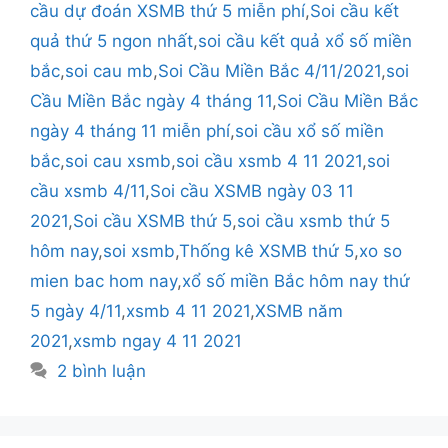
cầu dự đoán XSMB thứ 5 miễn phí
,
Soi cầu kết
quả thứ 5 ngon nhất
,
soi cầu kết quả xổ số miền
bắc
,
soi cau mb
,
Soi Cầu Miền Bắc 4/11/2021
,
soi
Cầu Miền Bắc ngày 4 tháng 11
,
Soi Cầu Miền Bắc
ngày 4 tháng 11 miễn phí
,
soi cầu xổ số miền
bắc
,
soi cau xsmb
,
soi cầu xsmb 4 11 2021
,
soi
cầu xsmb 4/11
,
Soi cầu XSMB ngày 03 11
2021
,
Soi cầu XSMB thứ 5
,
soi cầu xsmb thứ 5
hôm nay
,
soi xsmb
,
Thống kê XSMB thứ 5
,
xo so
mien bac hom nay
,
xổ số miền Bắc hôm nay thứ
5 ngày 4/11
,
xsmb 4 11 2021
,
XSMB năm
2021
,
xsmb ngay 4 11 2021
2 bình luận