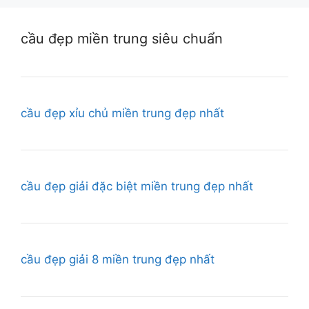
cầu đẹp miền trung siêu chuẩn
cầu đẹp xỉu chủ miền trung đẹp nhất
cầu đẹp giải đặc biệt miền trung đẹp nhất
cầu đẹp giải 8 miền trung đẹp nhất