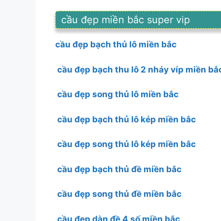
cầu đẹp miền bắc super vip
cầu đẹp bạch thủ lô miền bắc
cầu đẹp bạch thu lô 2 nháy víp miền bắ
cầu đẹp song thủ lô miền bắc
cầu đẹp bạch thủ lô kép miền bắc
cầu đẹp song thủ lô kép miền bắc
cầu đẹp bạch thủ đề miền bắc
cầu đẹp song thủ đề miền bắc
cầu đẹp dàn đề 4 số miền bắc