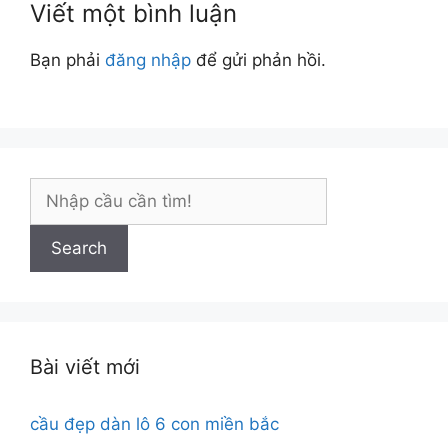
Viết một bình luận
Bạn phải
đăng nhập
để gửi phản hồi.
Search
Bài viết mới
cầu đẹp dàn lô 6 con miền bắc