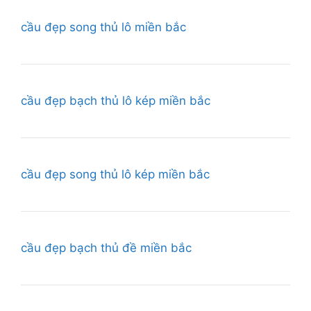
cầu đẹp song thủ lô miền bắc
cầu đẹp bạch thủ lô kép miền bắc
cầu đẹp song thủ lô kép miền bắc
cầu đẹp bạch thủ đề miền bắc