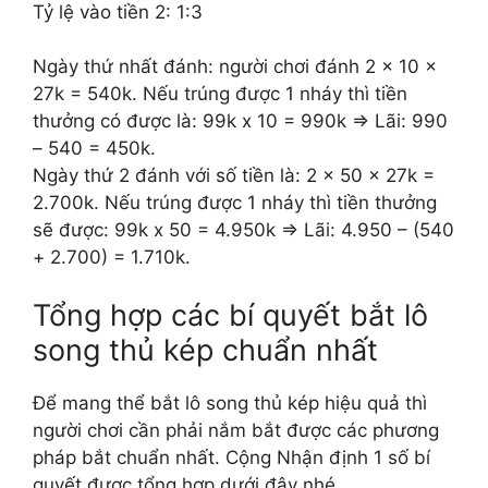
Tỷ lệ vào tiền 2: 1:3
Ngày thứ nhất đánh: người chơi đánh 2 x 10 x
27k = 540k. Nếu trúng được 1 nháy thì tiền
thưởng có được là: 99k x 10 = 990k => Lãi: 990
– 540 = 450k.
Ngày thứ 2 đánh với số tiền là: 2 x 50 x 27k =
2.700k. Nếu trúng được 1 nháy thì tiền thưởng
sẽ được: 99k x 50 = 4.950k => Lãi: 4.950 – (540
+ 2.700) = 1.710k.
Tổng hợp các bí quyết bắt lô
song thủ kép chuẩn nhất
Để mang thể bắt lô song thủ kép hiệu quả thì
người chơi cần phải nắm bắt được các phương
pháp bắt chuẩn nhất. Cộng Nhận định 1 số bí
quyết được tổng hợp dưới đây nhé.