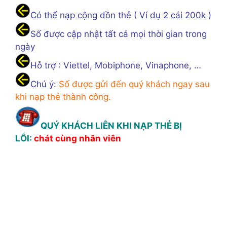
Có thể nạp cộng dồn thẻ ( Ví dụ 2 cái 200k )
Số được cập nhật tất cả mọi thời gian trong
ngày
Hỗ trợ : Viettel, Mobiphone, Vinaphone, …
Chú ý:
Số được gửi đến quý khách ngay sau
khi nạp thẻ thành công.
QUÝ KHÁCH LIÊN KHI NẠP THẺ BỊ
LỖI:
chát cùng nhân viên