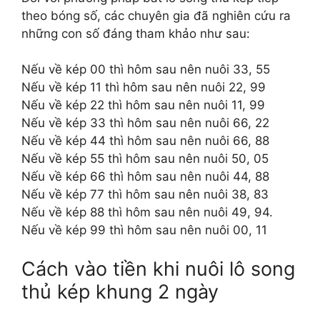
theo bóng số, các chuyên gia đã nghiên cứu ra
những con số đáng tham khảo như sau:
Nếu về kép 00 thì hôm sau nên nuôi 33, 55
Nếu về kép 11 thì hôm sau nên nuôi 22, 99
Nếu về kép 22 thì hôm sau nên nuôi 11, 99
Nếu về kép 33 thì hôm sau nên nuôi 66, 22
Nếu về kép 44 thì hôm sau nên nuôi 66, 88
Nếu về kép 55 thì hôm sau nên nuôi 50, 05
Nếu về kép 66 thì hôm sau nên nuôi 44, 88
Nếu về kép 77 thì hôm sau nên nuôi 38, 83
Nếu về kép 88 thì hôm sau nên nuôi 49, 94.
Nếu về kép 99 thì hôm sau nên nuôi 00, 11
Cách vào tiền khi nuôi lô song
thủ kép khung 2 ngày