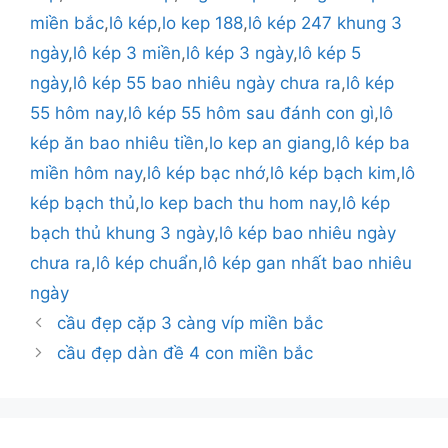
miền bắc
,
lô kép
,
lo kep 188
,
lô kép 247 khung 3
ngày
,
lô kép 3 miền
,
lô kép 3 ngày
,
lô kép 5
ngày
,
lô kép 55 bao nhiêu ngày chưa ra
,
lô kép
55 hôm nay
,
lô kép 55 hôm sau đánh con gì
,
lô
kép ăn bao nhiêu tiền
,
lo kep an giang
,
lô kép ba
miền hôm nay
,
lô kép bạc nhớ
,
lô kép bạch kim
,
lô
kép bạch thủ
,
lo kep bach thu hom nay
,
lô kép
bạch thủ khung 3 ngày
,
lô kép bao nhiêu ngày
chưa ra
,
lô kép chuẩn
,
lô kép gan nhất bao nhiêu
ngày
cầu đẹp cặp 3 càng víp miền bắc
cầu đẹp dàn đề 4 con miền bắc