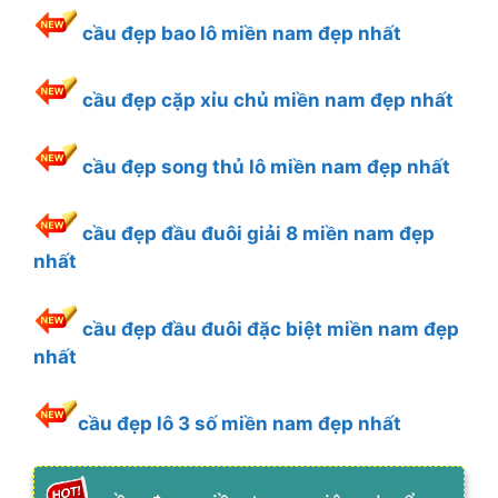
cầu đẹp bao lô miền nam đẹp nhất
cầu đẹp cặp xỉu chủ miền nam đẹp nhất
cầu đẹp song thủ lô miền nam đẹp nhất
cầu đẹp đầu đuôi giải 8 miền nam đẹp
nhất
cầu đẹp đầu đuôi đặc biệt miền nam đẹp
nhất
cầu đẹp lô 3 số miền nam đẹp nhất