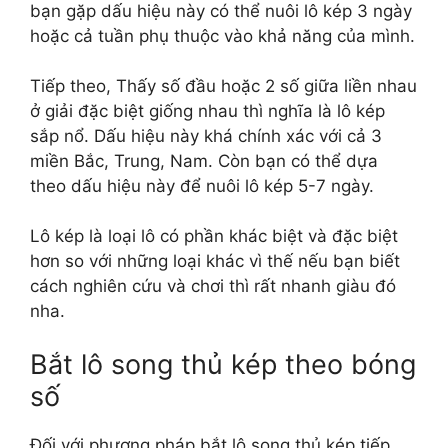
bạn gặp dấu hiệu này có thể nuôi lô kép 3 ngày
hoặc cả tuần phụ thuộc vào khả năng của mình.
Tiếp theo, Thấy số đầu hoặc 2 số giữa liền nhau
ở giải đặc biệt giống nhau thì nghĩa là lô kép
sắp nổ. Dấu hiệu này khá chính xác với cả 3
miền Bắc, Trung, Nam. Còn bạn có thể dựa
theo dấu hiệu này để nuôi lô kép 5-7 ngày.
Lô kép là loại lô có phần khác biệt và đặc biệt
hơn so với những loại khác vì thế nếu bạn biết
cách nghiên cứu và chơi thì rất nhanh giàu đó
nha.
Bắt lô song thủ kép theo bóng
số
Đối với phương pháp bắt lô song thủ kép tiếp