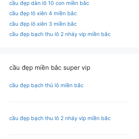
cầu đẹp dàn lô 10 con miền bắc
cầu đẹp lô xiên 4 miền bắc
cầu đẹp lô xiên 3 miền bắc
cầu đẹp bạch thu lô 2 nháy víp miền bắc
cầu đẹp miền bắc super vip
cầu đẹp bạch thủ lô miền bắc
cầu đẹp bạch thu lô 2 nháy víp miền bắc