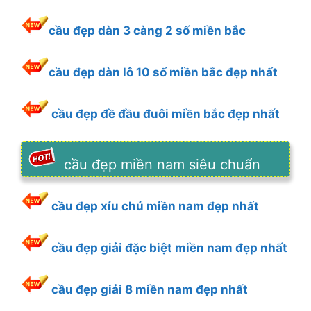
cầu đẹp dàn 3 càng 2 số miền bắc
cầu đẹp dàn lô 10 số miền bắc đẹp nhất
cầu đẹp đề đầu đuôi miền bắc đẹp nhất
cầu đẹp miền nam siêu chuẩn
cầu đẹp xỉu chủ miền nam đẹp nhất
cầu đẹp giải đặc biệt miền nam đẹp nhất
cầu đẹp giải 8 miền nam đẹp nhất