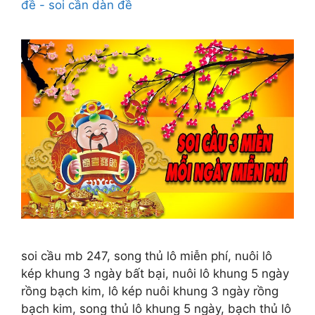
đề - soi cần dàn đề
soi cầu mb 247, song thủ lô miễn phí, nuôi lô
kép khung 3 ngày bất bại, nuôi lô khung 5 ngày
rồng bạch kim, lô kép nuôi khung 3 ngày rồng
bạch kim, song thủ lô khung 5 ngày, bạch thủ lô