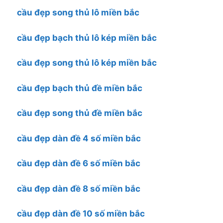
cầu đẹp song thủ lô miền bắc
cầu đẹp bạch thủ lô kép miền bắc
cầu đẹp song thủ lô kép miền bắc
cầu đẹp bạch thủ đề miền bắc
cầu đẹp song thủ đề miền bắc
cầu đẹp dàn đề 4 số miền bắc
cầu đẹp dàn đề 6 số miền bắc
cầu đẹp dàn đề 8 số miền bắc
cầu đẹp dàn đề 10 số miền bắc