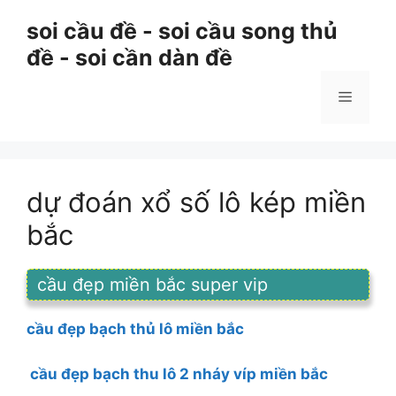
Chuyển
soi cầu đề - soi cầu song thủ
đến
đề - soi cần dàn đề
nội
dung
Menu
dự đoán xổ số lô kép miền
bắc
cầu đẹp miền bắc super vip
cầu đẹp bạch thủ lô miền bắc
cầu đẹp bạch thu lô 2 nháy víp miền bắc