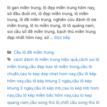
lô gan miền trung, lô đẹp miền trung hôm nay,
sớ đầu đuôi mt, lô đẹp miền trung, lô miền
trung, lô đề miền trung, nghiên cứu đánh lô de
miền trung, lô to miền trung, lô tô quảng nam,
soi cầu số đề miền trung, bạch thủ miền trung
đẹp nhất hôm nay, sớ …
Đọc tiếp
Danh
Cầu lô đề miền trung
mục
Thẻ
cách đánh lô miền trung hiệu quả
,
cách soi lô
miền trung
,
cầu đẹp bao lô miền trung
,
cầu lô
chuẩn
,
cau lo kep dep nhat hom nay
,
cầu lô kép
hôm nay
,
cầu lô kép khung 2 ngày
,
cầu lô kép
khung 3 ngày
,
cầu lô kép mb
,
cau lo kep mb hom
nay
,
cầu lô kép miền bắc hôm nay
,
cau lo kep
quang nam
,
cầu song thủ lô
,
chốt cầu song thủ lô