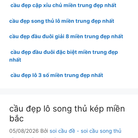
cầu đẹp cặp xỉu chủ miền trung đẹp nhất
cầu đẹp song thủ lô miền trung đẹp nhất
cầu đẹp đầu đuôi giải 8 miền trung đẹp nhất
cầu đẹp đầu đuôi đặc biệt miền trung đẹp
nhất
cầu đẹp lô 3 số miền trung đẹp nhất
cầu đẹp lô song thủ kép miền
bắc
05/08/2026
Bởi
soi cầu đề - soi cầu song thủ