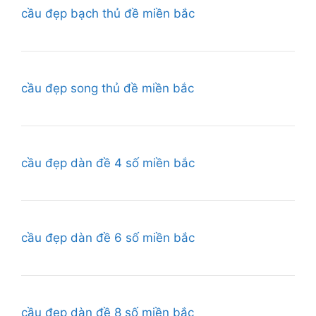
cầu đẹp bạch thủ đề miền bắc
cầu đẹp song thủ đề miền bắc
cầu đẹp dàn đề 4 số miền bắc
cầu đẹp dàn đề 6 số miền bắc
cầu đẹp dàn đề 8 số miền bắc