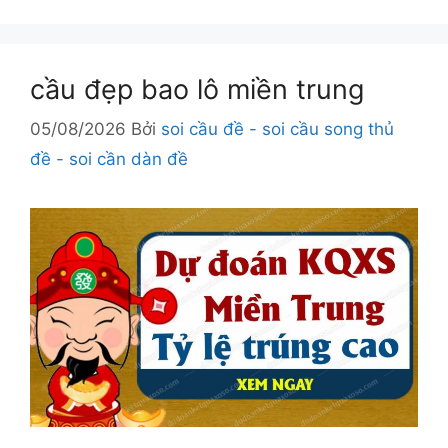
cầu đẹp bao lô miền trung
05/08/2026
Bởi
soi cầu đề - soi cầu song thủ
đề - soi cần dàn đề