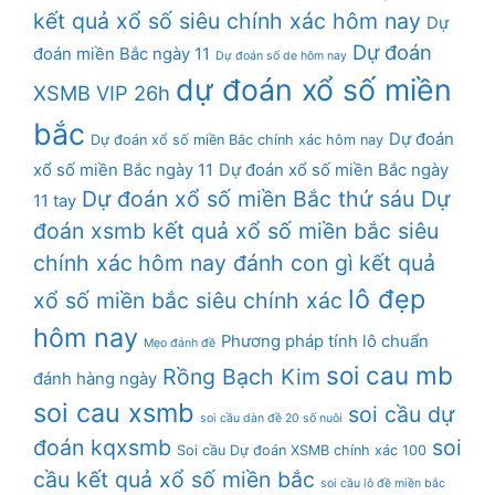
kết quả xổ số siêu chính xác hôm nay
Dự
Dự đoán
đoán miền Bắc ngày 11
Dự đoán số de hôm nay
dự đoán xổ số miền
XSMB VIP 26h
bắc
Dự đoán
Dự đoán xổ số miền Bắc chính xác hôm nay
xổ số miền Bắc ngày 11
Dự đoán xổ số miền Bắc ngày
Dự đoán xổ số miền Bắc thứ sáu Dự
11 tay
đoán xsmb kết quả xổ số miền bắc siêu
chính xác
hôm nay đánh con gì
kết quả
lô đẹp
xổ số miền bắc siêu chính xác
hôm nay
Phương pháp tính lô chuẩn
Mẹo đánh đề
soi cau mb
Rồng Bạch Kim
đánh hàng ngày
soi cau xsmb
soi cầu dự
soi cầu dàn đề 20 số nuôi
đoán kqxsmb
soi
Soi cầu Dự đoán XSMB chính xác 100
cầu kết quả xổ số miền bắc
soi cầu lô đề miền bắc