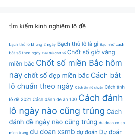
tìm kiếm kinh nghiệm lô đề
Bạch thủ lô là gì
bạch thủ lô khung 2 ngày
Bạc nhớ cách
Chốt số giờ vàng
bắt số theo ngày
Cao thủ chốt số
Chốt số miền Bắc hôm
miền bắc
nay
Cách bắt
chốt số đẹp miền bắc
lô chuẩn theo ngày
Cách tính
Cách tính lô chuẩn
Cách đánh
lô đề 2021
Cách đánh de ăn 100
lô ngày nào cũng trúng
Cách
đánh đề ngày nào cũng trúng
du doan xo so
du doan xsmb
Dự đoán
dự đoán
mien trung