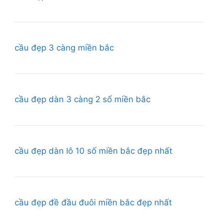
cầu đẹp 3 càng miền bắc
cầu đẹp dàn 3 càng 2 số miền bắc
cầu đẹp dàn lô 10 số miền bắc đẹp nhất
cầu đẹp đề đầu đuôi miền bắc đẹp nhất