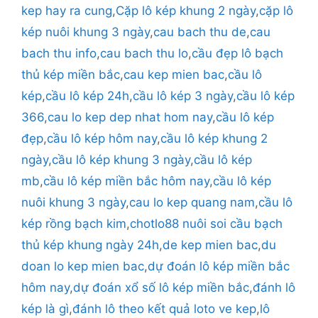
kep hay ra cung
,
Cặp lô kép khung 2 ngày
,
cặp lô
kép nuôi khung 3 ngày
,
cau bach thu de
,
cau
bach thu info
,
cau bach thu lo
,
cầu đẹp lô bạch
thủ kép miền bắc
,
cau kep mien bac
,
cầu lô
kép
,
cầu lô kép 24h
,
cầu lô kép 3 ngày
,
cầu lô kép
366
,
cau lo kep dep nhat hom nay
,
cầu lô kép
đẹp
,
cầu lô kép hôm nay
,
cầu lô kép khung 2
ngày
,
cầu lô kép khung 3 ngày
,
cầu lô kép
mb
,
cầu lô kép miền bắc hôm nay
,
cầu lô kép
nuôi khung 3 ngày
,
cau lo kep quang nam
,
cầu lô
kép rồng bạch kim
,
chotlo88 nuôi soi cầu bạch
thủ kép khung ngày 24h
,
de kep mien bac
,
du
doan lo kep mien bac
,
dự đoán lô kép miền bắc
hôm nay
,
dự đoán xổ số lô kép miền bắc
,
đánh lô
kép là gì
,
đánh lô theo kết quả loto ve kep
,
lô