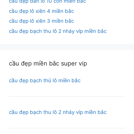
cầu đẹp dàn lô 10 con miền bắc
cầu đẹp lô xiên 4 miền bắc
cầu đẹp lô xiên 3 miền bắc
cầu đẹp bạch thu lô 2 nháy víp miền bắc
cầu đẹp miền bắc super vip
cầu đẹp bạch thủ lô miền bắc
cầu đẹp bạch thu lô 2 nháy víp miền bắc