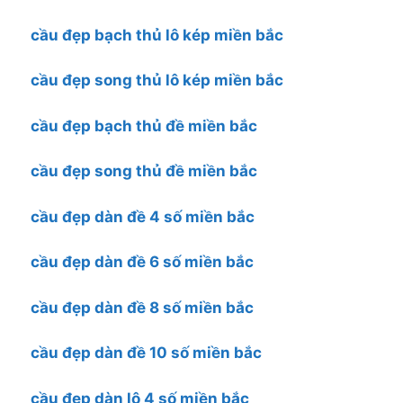
cầu đẹp bạch thủ lô kép miền bắc
cầu đẹp song thủ lô kép miền bắc
cầu đẹp bạch thủ đề miền bắc
cầu đẹp song thủ đề miền bắc
cầu đẹp dàn đề 4 số miền bắc
cầu đẹp dàn đề 6 số miền bắc
cầu đẹp dàn đề 8 số miền bắc
cầu đẹp dàn đề 10 số miền bắc
cầu đẹp dàn lô 4 số miền bắc