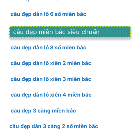
cầu đẹp dàn lô 6 số miền bắc
cầu đẹp miền bắc siêu chuẩn
cầu đẹp dàn lô 8 số miền bắc
cầu đẹp dàn lô xiên 2 miền bắc
cầu đẹp dàn lô xiên 3 miền bắc
cầu đẹp dàn lô xiên 4 miền bắc
cầu đẹp 3 càng miền bắc
cầu đẹp dàn 3 càng 2 số miền bắc