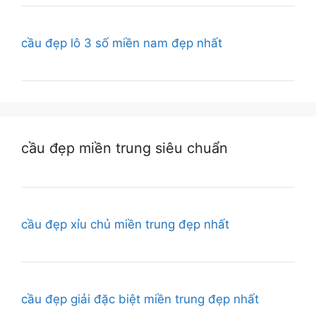
cầu đẹp lô 3 số miền nam đẹp nhất
cầu đẹp miền trung siêu chuẩn
cầu đẹp xỉu chủ miền trung đẹp nhất
cầu đẹp giải đặc biệt miền trung đẹp nhất