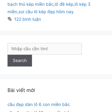
bạch thủ kép miền bắc
,
lô đề kép
,
lô kép 3
miền
,
soi cầu lô kép đẹp hôm nay
122 bình luận
Search
Bài viết mới
cầu đẹp dàn lô 6 con miền bắc