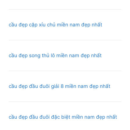
cầu đẹp cặp xỉu chủ miền nam đẹp nhất
cầu đẹp song thủ lô miền nam đẹp nhất
cầu đẹp đầu đuôi giải 8 miền nam đẹp nhất
cầu đẹp đầu đuôi đặc biệt miền nam đẹp nhất