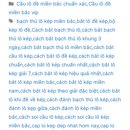
Danh
Cầu lô đề miền bắc chuẩn xác
,
Cầu lô đề
mục
miền bắc víp
Thẻ
bạch thủ lô kép miền bắc
,
bắt lô đề kép
,
bộ
kép lô đề
,
Cách bắt bạch thủ lô
,
cách bắt bạch
thủ lô kép
,
cách bắt bạch thủ lô khung 3
ngày
,
cách bắt bạch thủ lô miền bắc
,
cách bắt
cầu lô kép
,
cách bắt lô đề kép
,
cách bắt lô kép
chuẩn
,
cách bắt lô kép chuẩn nhất
,
cách bắt lô
kép giải 7
,
cách bắt lô kép hiệu quả nhất
,
cách
bắt lô kép miền bắc
,
cách bắt lô kép miền
nam
,
cách bắt lô kép theo giải đặc biệt
,
cách bắt
lô khi đề về kép
,
cách đánh bạch thủ lô kép
,
cách
đánh lô kẹp giữa
,
cách đánh lô kép miền
bắc
,
cách soi cầu lô kép
,
cách soi cầu lô kép
miền bắc
,
cap lo kep dep nhat hom nay
,
cap lo