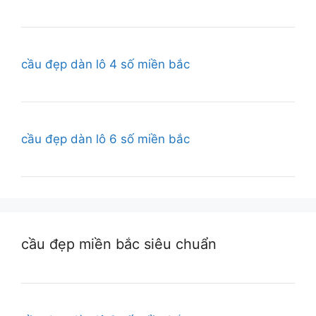
cầu đẹp dàn lô 4 số miền bắc
cầu đẹp dàn lô 6 số miền bắc
cầu đẹp miền bắc siêu chuẩn