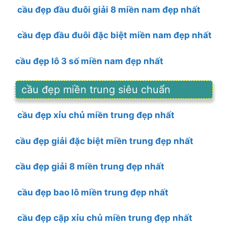
cầu đẹp đầu đuôi giải 8 miền nam đẹp nhất
cầu đẹp đầu đuôi đặc biệt miền nam đẹp nhất
cầu đẹp lô 3 số miền nam đẹp nhất
cầu đẹp miền trung siêu chuẩn
cầu đẹp xỉu chủ miền trung đẹp nhất
cầu đẹp giải đặc biệt miền trung đẹp nhất
cầu đẹp giải 8 miền trung đẹp nhất
cầu đẹp bao lô miền trung đẹp nhất
cầu đẹp cặp xỉu chủ miền trung đẹp nhất