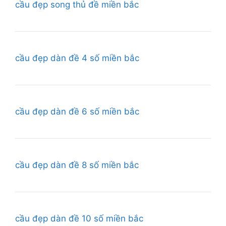
cầu đẹp song thủ đề miền bắc
cầu đẹp dàn đề 4 số miền bắc
cầu đẹp dàn đề 6 số miền bắc
cầu đẹp dàn đề 8 số miền bắc
cầu đẹp dàn đề 10 số miền bắc