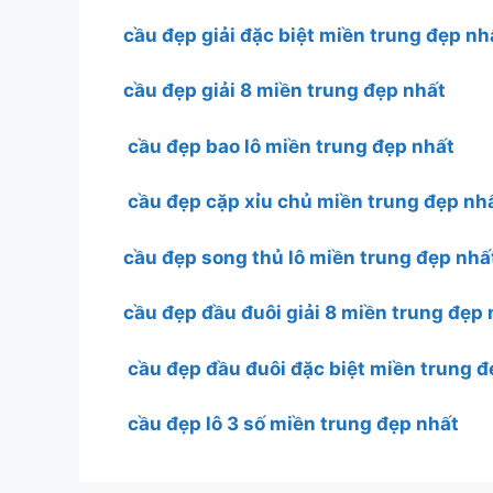
cầu đẹp giải đặc biệt miền trung đẹp nh
cầu đẹp giải 8 miền trung đẹp nhất
cầu đẹp bao lô miền trung đẹp nhất
cầu đẹp cặp xỉu chủ miền trung đẹp nh
cầu đẹp song thủ lô miền trung đẹp nhấ
cầu đẹp đầu đuôi giải 8 miền trung đẹp 
cầu đẹp đầu đuôi đặc biệt miền trung đ
cầu đẹp lô 3 số miền trung đẹp nhất