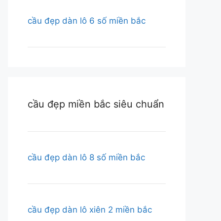
cầu đẹp dàn lô 6 số miền bắc
cầu đẹp miền bắc siêu chuẩn
cầu đẹp dàn lô 8 số miền bắc
cầu đẹp dàn lô xiên 2 miền bắc