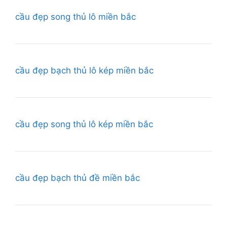
cầu đẹp song thủ lô miền bắc
cầu đẹp bạch thủ lô kép miền bắc
cầu đẹp song thủ lô kép miền bắc
cầu đẹp bạch thủ đề miền bắc