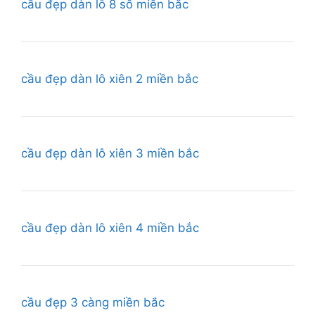
cầu đẹp dàn lô 8 số miền bắc
cầu đẹp dàn lô xiên 2 miền bắc
cầu đẹp dàn lô xiên 3 miền bắc
cầu đẹp dàn lô xiên 4 miền bắc
cầu đẹp 3 càng miền bắc