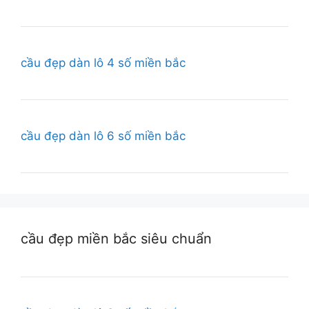
cầu đẹp dàn lô 4 số miền bắc
cầu đẹp dàn lô 6 số miền bắc
cầu đẹp miền bắc siêu chuẩn