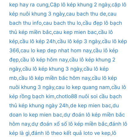
kep hay ra cung
,
Cặp lô kép khung 2 ngày
,
cặp lô
kép nuôi khung 3 ngày
,
cau bach thu de
,
cau
bach thu info
,
cau bach thu lo
,
cầu đẹp lô bạch
thủ kép miền bắc
,
cau kep mien bac
,
cầu lô
kép
,
cầu lô kép 24h
,
cầu lô kép 3 ngày
,
cầu lô kép
366
,
cau lo kep dep nhat hom nay
,
cầu lô kép
đẹp
,
cầu lô kép hôm nay
,
cầu lô kép khung 2
ngày
,
cầu lô kép khung 3 ngày
,
cầu lô kép
mb
,
cầu lô kép miền bắc hôm nay
,
cầu lô kép
nuôi khung 3 ngày
,
cau lo kep quang nam
,
cầu lô
kép rồng bạch kim
,
chotlo88 nuôi soi cầu bạch
thủ kép khung ngày 24h
,
de kep mien bac
,
du
doan lo kep mien bac
,
dự đoán lô kép miền bắc
hôm nay
,
dự đoán xổ số lô kép miền bắc
,
đánh lô
kép là gì
,
đánh lô theo kết quả loto ve kep
,
lô