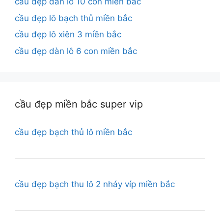
cầu đẹp dàn lô 10 con miền bắc
cầu đẹp lô bạch thủ miền bắc
cầu đẹp lô xiên 3 miền bắc
cầu đẹp dàn lô 6 con miền bắc
cầu đẹp miền bắc super vip
cầu đẹp bạch thủ lô miền bắc
cầu đẹp bạch thu lô 2 nháy víp miền bắc