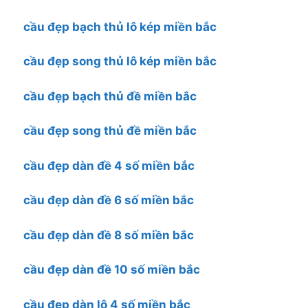
cầu đẹp bạch thủ lô kép miền bắc
cầu đẹp song thủ lô kép miền bắc
cầu đẹp bạch thủ đề miền bắc
cầu đẹp song thủ đề miền bắc
cầu đẹp dàn đề 4 số miền bắc
cầu đẹp dàn đề 6 số miền bắc
cầu đẹp dàn đề 8 số miền bắc
cầu đẹp dàn đề 10 số miền bắc
cầu đẹp dàn lô 4 số miền bắc