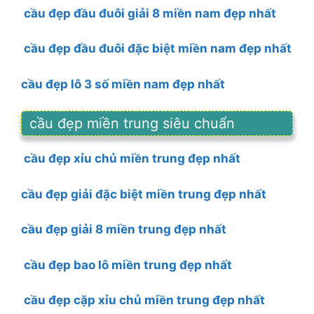
cầu đẹp đầu đuôi giải 8 miền nam đẹp nhất
cầu đẹp đầu đuôi đặc biệt miền nam đẹp nhất
cầu đẹp lô 3 số miền nam đẹp nhất
cầu đẹp miền trung siêu chuẩn
cầu đẹp xỉu chủ miền trung đẹp nhất
cầu đẹp giải đặc biệt miền trung đẹp nhất
cầu đẹp giải 8 miền trung đẹp nhất
cầu đẹp bao lô miền trung đẹp nhất
cầu đẹp cặp xỉu chủ miền trung đẹp nhất