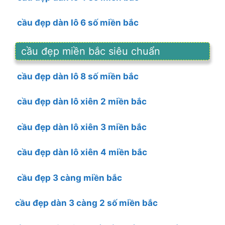
cầu đẹp dàn lô 6 số miền bắc
cầu đẹp miền bắc siêu chuẩn
cầu đẹp dàn lô 8 số miền bắc
cầu đẹp dàn lô xiên 2 miền bắc
cầu đẹp dàn lô xiên 3 miền bắc
cầu đẹp dàn lô xiên 4 miền bắc
cầu đẹp 3 càng miền bắc
cầu đẹp dàn 3 càng 2 số miền bắc