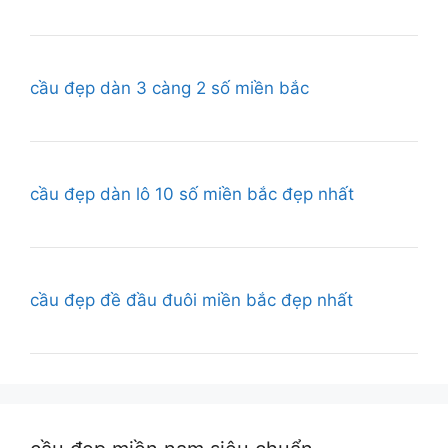
cầu đẹp dàn 3 càng 2 số miền bắc
cầu đẹp dàn lô 10 số miền bắc đẹp nhất
cầu đẹp đề đầu đuôi miền bắc đẹp nhất