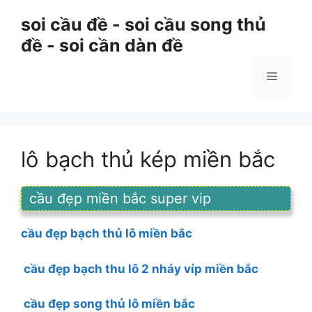
Chuyển
soi cầu đề - soi cầu song thủ
đến
đề - soi cần dàn đề
nội
dung
Menu
lô bạch thủ kép miền bắc
cầu đẹp miền bắc super vip
cầu đẹp bạch thủ lô miền bắc
cầu đẹp bạch thu lô 2 nháy víp miền bắc
cầu đẹp song thủ lô miền bắc