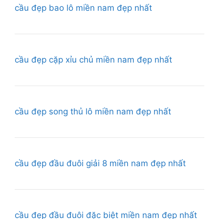
cầu đẹp bao lô miền nam đẹp nhất
cầu đẹp cặp xỉu chủ miền nam đẹp nhất
cầu đẹp song thủ lô miền nam đẹp nhất
cầu đẹp đầu đuôi giải 8 miền nam đẹp nhất
cầu đẹp đầu đuôi đặc biệt miền nam đẹp nhất