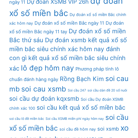
dự đoán
Dự đoán XSMB VIP 26h
ngày 11
xổ số miền bắc
Dự đoán xổ số miền Bắc chính
Dự đoán xổ số miền Bắc ngày 11
Dự đoán
xác hôm nay
Dự đoán xổ số miền
xổ số miền Bắc ngày 11 tay
Bắc thứ sáu Dự đoán xsmb kết quả xổ số
miền bắc siêu chính xác
hôm nay đánh
con gì
kết quả xổ số miền bắc siêu chính
lô đẹp hôm nay
xác
Phương pháp tính lô
soi cau
Rồng Bạch Kim
chuẩn đánh hàng ngày
soi cau xsmb
mb
Soi cầu 247
soi cầu dàn đề 20 số nuôi
soi cầu dự đoán kqxsmb
Soi cầu Dự đoán XSMB
soi cầu kết quả xổ số miền bắc
chính xác 100
soi cầu
soi cầu lô đề miền bắc
Soi cầu XSMB miễn phí ngày hôm nay
xo
xổ số miền bắc
soi xsmb
soi cầu đề hôm nay