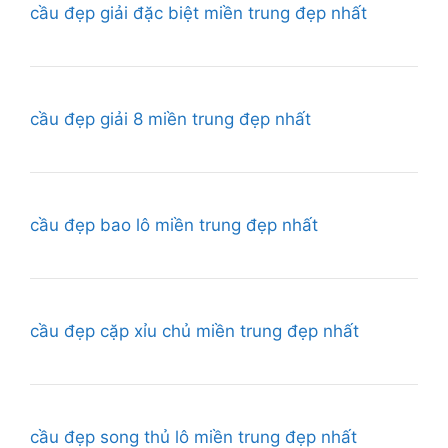
cầu đẹp giải đặc biệt miền trung đẹp nhất
cầu đẹp giải 8 miền trung đẹp nhất
cầu đẹp bao lô miền trung đẹp nhất
cầu đẹp cặp xỉu chủ miền trung đẹp nhất
cầu đẹp song thủ lô miền trung đẹp nhất