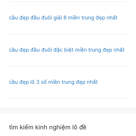
cầu đẹp đầu đuôi giải 8 miền trung đẹp nhất
cầu đẹp đầu đuôi đặc biệt miền trung đẹp nhất
cầu đẹp lô 3 số miền trung đẹp nhất
tìm kiếm kinh nghiệm lô đề