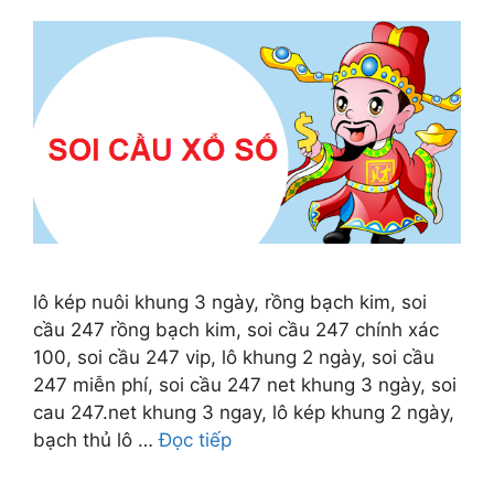
lô kép nuôi khung 3 ngày, rồng bạch kim, soi
cầu 247 rồng bạch kim, soi cầu 247 chính xác
100, soi cầu 247 vip, lô khung 2 ngày, soi cầu
247 miễn phí, soi cầu 247 net khung 3 ngày, soi
cau 247.net khung 3 ngay, lô kép khung 2 ngày,
bạch thủ lô …
Đọc tiếp