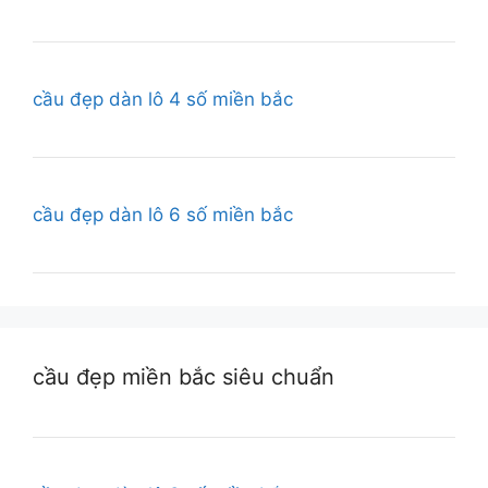
cầu đẹp dàn lô 4 số miền bắc
cầu đẹp dàn lô 6 số miền bắc
cầu đẹp miền bắc siêu chuẩn