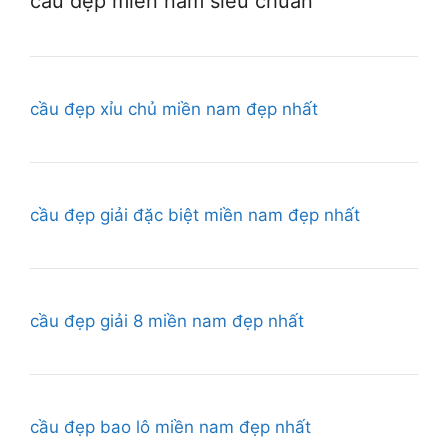
cầu đẹp miền nam siêu chuẩn
cầu đẹp xỉu chủ miền nam đẹp nhất
cầu đẹp giải đặc biệt miền nam đẹp nhất
cầu đẹp giải 8 miền nam đẹp nhất
cầu đẹp bao lô miền nam đẹp nhất