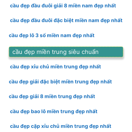
cầu đẹp đầu đuôi giải 8 miền nam đẹp nhất
cầu đẹp đầu đuôi đặc biệt miền nam đẹp nhất
cầu đẹp lô 3 số miền nam đẹp nhất
cầu đẹp miền trung siêu chuẩn
cầu đẹp xỉu chủ miền trung đẹp nhất
cầu đẹp giải đặc biệt miền trung đẹp nhất
cầu đẹp giải 8 miền trung đẹp nhất
cầu đẹp bao lô miền trung đẹp nhất
cầu đẹp cặp xỉu chủ miền trung đẹp nhất