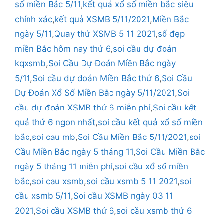
số miền Bắc 5/11
,
kết quả xổ số miền bắc siêu
chính xác
,
kết quả XSMB 5/11/2021
,
Miền Bắc
ngày 5/11
,
Quay thử XSMB 5 11 2021
,
số đẹp
miền Bắc hôm nay thứ 6
,
soi cầu dự đoán
kqxsmb
,
Soi Cầu Dự Đoán Miền Bắc ngày
5/11
,
Soi cầu dự đoán Miền Bắc thứ 6
,
Soi Cầu
Dự Đoán Xổ Số Miền Bắc ngày 5/11/2021
,
Soi
cầu dự đoán XSMB thứ 6 miễn phí
,
Soi cầu kết
quả thứ 6 ngon nhất
,
soi cầu kết quả xổ số miền
bắc
,
soi cau mb
,
Soi Cầu Miền Bắc 5/11/2021
,
soi
Cầu Miền Bắc ngày 5 tháng 11
,
Soi Cầu Miền Bắc
ngày 5 tháng 11 miễn phí
,
soi cầu xổ số miền
bắc
,
soi cau xsmb
,
soi cầu xsmb 5 11 2021
,
soi
cầu xsmb 5/11
,
Soi cầu XSMB ngày 03 11
2021
,
Soi cầu XSMB thứ 6
,
soi cầu xsmb thứ 6