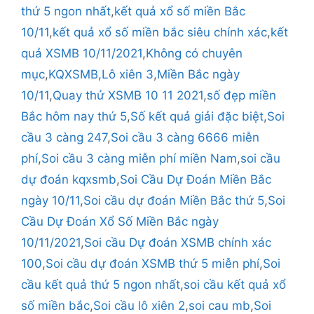
thứ 5 ngon nhất
,
kết quả xổ số miền Bắc
10/11
,
kết quả xổ số miền bắc siêu chính xác
,
kết
quả XSMB 10/11/2021
,
Không có chuyên
mục
,
KQXSMB
,
Lô xiên 3
,
Miền Bắc ngày
10/11
,
Quay thử XSMB 10 11 2021
,
số đẹp miền
Bắc hôm nay thứ 5
,
Số kết quả giải đặc biệt
,
Soi
cầu 3 càng 247
,
Soi cầu 3 càng 6666 miễn
phí
,
Soi cầu 3 càng miễn phí miền Nam
,
soi cầu
dự đoán kqxsmb
,
Soi Cầu Dự Đoán Miền Bắc
ngày 10/11
,
Soi cầu dự đoán Miền Bắc thứ 5
,
Soi
Cầu Dự Đoán Xổ Số Miền Bắc ngày
10/11/2021
,
Soi cầu Dự đoán XSMB chính xác
100
,
Soi cầu dự đoán XSMB thứ 5 miễn phí
,
Soi
cầu kết quả thứ 5 ngon nhất
,
soi cầu kết quả xổ
số miền bắc
,
Soi cầu lô xiên 2
,
soi cau mb
,
Soi