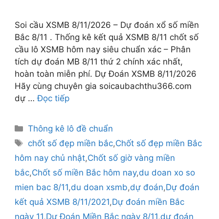
Soi cầu XSMB 8/11/2026 – Dự đoán xổ số miền
Bắc 8/11 . Thống kê kết quả XSMB 8/11 chốt số
cầu lô XSMB hôm nay siêu chuẩn xác – Phân
tích dự đoán MB 8/11 thứ 2 chính xác nhất,
hoàn toàn miễn phí. Dự Đoán XSMB 8/11/2026
Hãy cùng chuyên gia soicaubachthu366.com
dự …
Đọc tiếp
Danh
Thông kê lô đề chuẩn
mục
Thẻ
chốt số đẹp miền bắc
,
Chốt số đẹp miền Bắc
hôm nay chủ nhật
,
Chốt số giờ vàng miền
bắc
,
Chốt số miền Bắc hôm nay
,
du doan xo so
mien bac 8/11
,
du doan xsmb
,
dự đoán
,
Dự đoán
kết quả XSMB 8/11/2021
,
Dự đoán miền Bắc
ngày 11
,
Dự Đoán Miền Bắc ngày 8/11
,
dự đoán