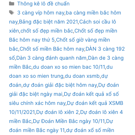
Danh
Thông kê lô đề chuẩn
mục
Thẻ
3 càng víp hôm nay
,
ba càng miền bắc hôm
nay
,
Bảng đặc biệt năm 2021
,
Cách soi cầu lô
xiên
,
chốt số đẹp miền bắc
,
Chốt số đẹp miền
Bắc hôm nay thứ 5
,
Chốt số giờ vàng miền
bắc
,
Chốt số miền Bắc hôm nay
,
DÀN 3 càng 192
số
,
Dàn 3 càng đánh quanh năm
,
Dàn de 3 càng
miền Bắc
,
du doan xo so mien bac 10/11
,
du
doan xo so mien trung
,
du doan xsmb
,
dự
đoán
,
dự đoán giải đặc biệt hôm nay
,
Dự đoán
giải đặc biệt ngày mai
,
Dự đoán kết quả xổ số
siêu chính xác hôm nay
,
Dự đoán kết quả XSMB
10/11/2021
,
Dự đoán lô xiên 2
,
Dự đoán lô xiên 4
miền Bắc
,
Dự Đoán Miền Bắc ngày 10/11
,
Dự
đoán miền Bắc ngày 11
,
dự đoán xổ số miền