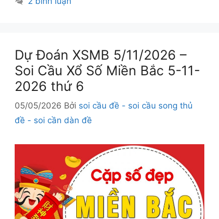
2 bình luận
Dự Đoán XSMB 5/11/2026 –
Soi Cầu Xổ Số Miền Bắc 5-11-
2026 thứ 6
05/05/2026
Bởi
soi cầu đề - soi cầu song thủ
đề - soi cần dàn đề