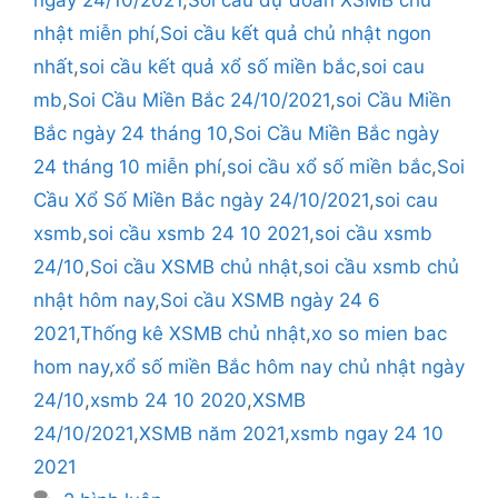
nhật miễn phí
,
Soi cầu kết quả chủ nhật ngon
nhất
,
soi cầu kết quả xổ số miền bắc
,
soi cau
mb
,
Soi Cầu Miền Bắc 24/10/2021
,
soi Cầu Miền
Bắc ngày 24 tháng 10
,
Soi Cầu Miền Bắc ngày
24 tháng 10 miễn phí
,
soi cầu xổ số miền bắc
,
Soi
Cầu Xổ Số Miền Bắc ngày 24/10/2021
,
soi cau
xsmb
,
soi cầu xsmb 24 10 2021
,
soi cầu xsmb
24/10
,
Soi cầu XSMB chủ nhật
,
soi cầu xsmb chủ
nhật hôm nay
,
Soi cầu XSMB ngày 24 6
2021
,
Thống kê XSMB chủ nhật
,
xo so mien bac
hom nay
,
xổ số miền Bắc hôm nay chủ nhật ngày
24/10
,
xsmb 24 10 2020
,
XSMB
24/10/2021
,
XSMB năm 2021
,
xsmb ngay 24 10
2021