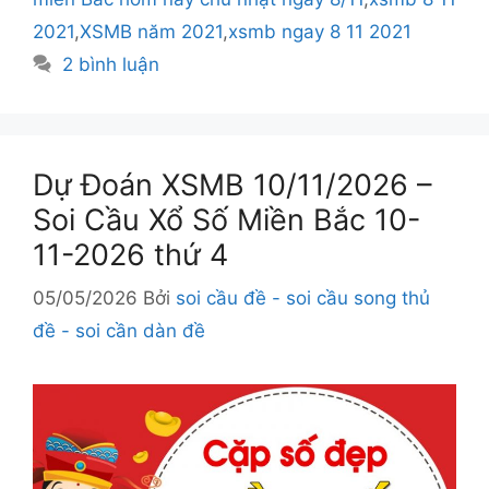
2021
,
XSMB năm 2021
,
xsmb ngay 8 11 2021
2 bình luận
Dự Đoán XSMB 10/11/2026 –
Soi Cầu Xổ Số Miền Bắc 10-
11-2026 thứ 4
05/05/2026
Bởi
soi cầu đề - soi cầu song thủ
đề - soi cần dàn đề