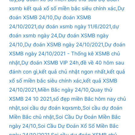
xsmb kết quả xổ số miền bắc siêu chính xác
,
Dự
đoán XSMB 24/10
,
Dự đoán XSMB
24/10/2021
,
dự đoán xsmb ngày 11/6/2021
,
dự
đoán xsmb ngày 24
,
Dự đoán XSMB ngày
24/10
,
Dự đoán XSMB ngày 24/10/2021
,
Dự đoán
XSMB ngày 24/10/2021 - Thống kê XSMB chủ
nhật
,
Dự đoán XSMB VIP 24h
,
đề về 40 hôm sau
đánh con gì
,
kết quả chủ nhật ngon nhất
,
kết quả
xổ số miền bắc siêu chính xác
,
kết quả XSMB
24/10/2021
,
Miền Bắc ngày 24/10
,
Quay thử
XSMB 24 10 2021
,
số đẹp miền Bắc hôm nay chủ
nhật
,
soi cầu dự đoán kqxsmb
,
Soi cầu dự đoán
Miền Bắc chủ nhật
,
Soi Cầu Dự Đoán Miền Bắc
ngày 24/10
,
Soi Cầu Dự Đoán Xổ Số Miền Bắc
ngày 24/10/2021
,
Soi cầu dự đoán XSMB chủ