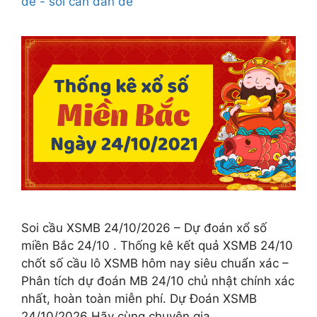
đề - soi cần dàn đề
Soi cầu XSMB 24/10/2026 – Dự đoán xổ số
miền Bắc 24/10 . Thống kê kết quả XSMB 24/10
chốt số cầu lô XSMB hôm nay siêu chuẩn xác –
Phân tích dự đoán MB 24/10 chủ nhật chính xác
nhất, hoàn toàn miễn phí. Dự Đoán XSMB
24/10/2026 Hãy cùng chuyên gia