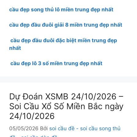
cầu đẹp song thủ lô miền trung đẹp nhất
cầu đẹp đầu đuôi giải 8 miền trung đẹp nhất
cầu đẹp đầu đuôi đặc biệt miền trung đẹp
nhất
cầu đẹp lô 3 số miền trung đẹp nhất
Dự Đoán XSMB 24/10/2026 –
Soi Cầu Xổ Số Miền Bắc ngày
24/10/2026
05/05/2026
Bởi
soi cầu đề - soi cầu song thủ