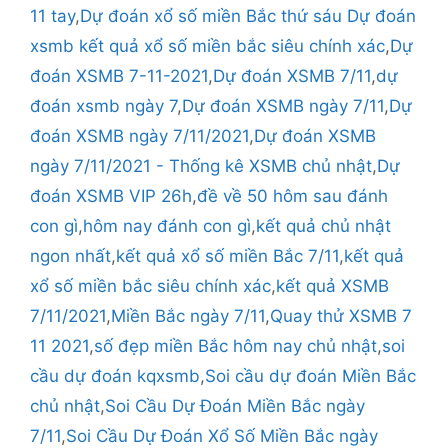
11 tay
,
Dự đoán xổ số miền Bắc thứ sáu Dự đoán
xsmb kết quả xổ số miền bắc siêu chính xác
,
Dự
đoán XSMB 7-11-2021
,
Dự đoán XSMB 7/11
,
dự
đoán xsmb ngày 7
,
Dự đoán XSMB ngày 7/11
,
Dự
đoán XSMB ngày 7/11/2021
,
Dự đoán XSMB
ngày 7/11/2021 - Thống kê XSMB chủ nhật
,
Dự
đoán XSMB VIP 26h
,
đề về 50 hôm sau đánh
con gì
,
hôm nay đánh con gì
,
kết quả chủ nhật
ngon nhất
,
kết quả xổ số miền Bắc 7/11
,
kết quả
xổ số miền bắc siêu chính xác
,
kết quả XSMB
7/11/2021
,
Miền Bắc ngày 7/11
,
Quay thử XSMB 7
11 2021
,
số đẹp miền Bắc hôm nay chủ nhật
,
soi
cầu dự đoán kqxsmb
,
Soi cầu dự đoán Miền Bắc
chủ nhật
,
Soi Cầu Dự Đoán Miền Bắc ngày
7/11
,
Soi Cầu Dự Đoán Xổ Số Miền Bắc ngày