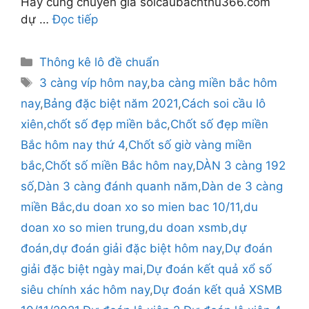
Hãy cùng chuyên gia soicaubachthu366.com
dự …
Đọc tiếp
Danh
Thông kê lô đề chuẩn
mục
Thẻ
3 càng víp hôm nay
,
ba càng miền bắc hôm
nay
,
Bảng đặc biệt năm 2021
,
Cách soi cầu lô
xiên
,
chốt số đẹp miền bắc
,
Chốt số đẹp miền
Bắc hôm nay thứ 4
,
Chốt số giờ vàng miền
bắc
,
Chốt số miền Bắc hôm nay
,
DÀN 3 càng 192
số
,
Dàn 3 càng đánh quanh năm
,
Dàn de 3 càng
miền Bắc
,
du doan xo so mien bac 10/11
,
du
doan xo so mien trung
,
du doan xsmb
,
dự
đoán
,
dự đoán giải đặc biệt hôm nay
,
Dự đoán
giải đặc biệt ngày mai
,
Dự đoán kết quả xổ số
siêu chính xác hôm nay
,
Dự đoán kết quả XSMB