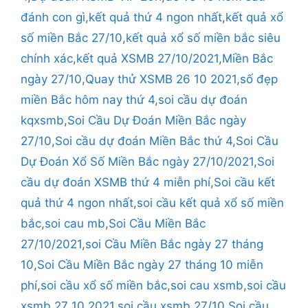
đánh con gì
,
kết quả thứ 4 ngon nhất
,
kết quả xổ
số miền Bắc 27/10
,
kết quả xổ số miền bắc siêu
chính xác
,
kết quả XSMB 27/10/2021
,
Miền Bắc
ngày 27/10
,
Quay thử XSMB 26 10 2021
,
số đẹp
miền Bắc hôm nay thứ 4
,
soi cầu dự đoán
kqxsmb
,
Soi Cầu Dự Đoán Miền Bắc ngày
27/10
,
Soi cầu dự đoán Miền Bắc thứ 4
,
Soi Cầu
Dự Đoán Xổ Số Miền Bắc ngày 27/10/2021
,
Soi
cầu dự đoán XSMB thứ 4 miễn phí
,
Soi cầu kết
quả thứ 4 ngon nhất
,
soi cầu kết quả xổ số miền
bắc
,
soi cau mb
,
Soi Cầu Miền Bắc
27/10/2021
,
soi Cầu Miền Bắc ngày 27 tháng
10
,
Soi Cầu Miền Bắc ngày 27 tháng 10 miễn
phí
,
soi cầu xổ số miền bắc
,
soi cau xsmb
,
soi cầu
xsmb 27 10 2021
,
soi cầu xsmb 27/10
,
Soi cầu