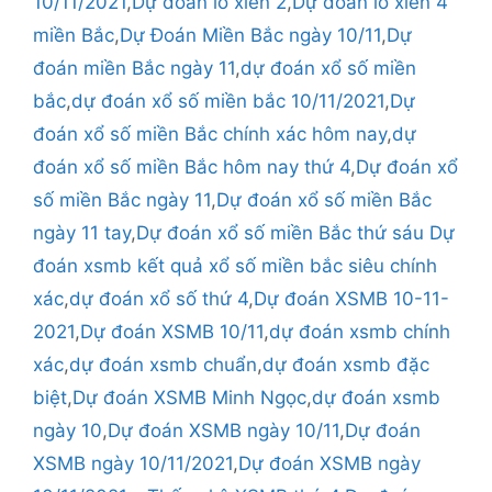
10/11/2021
,
Dự đoán lô xiên 2
,
Dự đoán lô xiên 4
miền Bắc
,
Dự Đoán Miền Bắc ngày 10/11
,
Dự
đoán miền Bắc ngày 11
,
dự đoán xổ số miền
bắc
,
dự đoán xổ số miền bắc 10/11/2021
,
Dự
đoán xổ số miền Bắc chính xác hôm nay
,
dự
đoán xổ số miền Bắc hôm nay thứ 4
,
Dự đoán xổ
số miền Bắc ngày 11
,
Dự đoán xổ số miền Bắc
ngày 11 tay
,
Dự đoán xổ số miền Bắc thứ sáu Dự
đoán xsmb kết quả xổ số miền bắc siêu chính
xác
,
dự đoán xổ số thứ 4
,
Dự đoán XSMB 10-11-
2021
,
Dự đoán XSMB 10/11
,
dự đoán xsmb chính
xác
,
dự đoán xsmb chuẩn
,
dự đoán xsmb đặc
biệt
,
Dự đoán XSMB Minh Ngọc
,
dự đoán xsmb
ngày 10
,
Dự đoán XSMB ngày 10/11
,
Dự đoán
XSMB ngày 10/11/2021
,
Dự đoán XSMB ngày