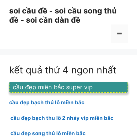
Chuyển
soi cầu đề - soi cầu song thủ
đến
đề - soi cần dàn đề
nội
dung
Menu
kết quả thứ 4 ngon nhất
cầu đẹp miền bắc super vip
cầu đẹp bạch thủ lô miền bắc
cầu đẹp bạch thu lô 2 nháy víp miền bắc
cầu đẹp song thủ lô miền bắc