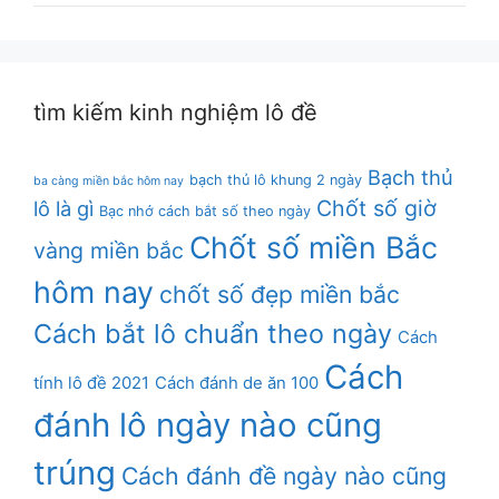
tìm kiếm kinh nghiệm lô đề
Bạch thủ
bạch thủ lô khung 2 ngày
ba càng miền bắc hôm nay
Chốt số giờ
lô là gì
Bạc nhớ cách bắt số theo ngày
Chốt số miền Bắc
vàng miền bắc
hôm nay
chốt số đẹp miền bắc
Cách bắt lô chuẩn theo ngày
Cách
Cách
tính lô đề 2021
Cách đánh de ăn 100
đánh lô ngày nào cũng
trúng
Cách đánh đề ngày nào cũng