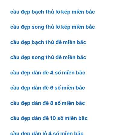
cầu đẹp bạch thủ lô kép miền bắc
cầu đẹp song thủ lô kép miền bắc
cầu đẹp bạch thủ đề miền bắc
cầu đẹp song thủ đề miền bắc
cầu đẹp dàn đề 4 số miền bắc
cầu đẹp dàn đề 6 số miền bắc
cầu đẹp dàn đề 8 số miền bắc
cầu đẹp dàn đề 10 số miền bắc
cầu đẹp dàn lô 4 số miền bắc