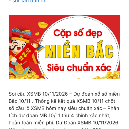
- soi cần dàn đề
Soi cầu XSMB 10/11/2026 – Dự đoán xổ số miền
Bắc 10/11 . Thống kê kết quả XSMB 10/11 chốt
số cầu lô XSMB hôm nay siêu chuẩn xác – Phân
tích dự đoán MB 10/11 thứ 4 chính xác nhất,
hoàn toàn miễn phí. Dự Đoán XSMB 10/11/2026