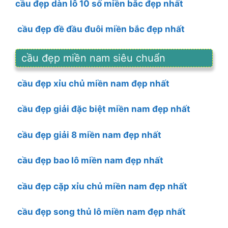
cầu đẹp dàn lô 10 số miền bắc đẹp nhất
cầu đẹp đề đầu đuôi miền bắc đẹp nhất
cầu đẹp miền nam siêu chuẩn
cầu đẹp xỉu chủ miền nam đẹp nhất
cầu đẹp giải đặc biệt miền nam đẹp nhất
cầu đẹp giải 8 miền nam đẹp nhất
cầu đẹp bao lô miền nam đẹp nhất
cầu đẹp cặp xỉu chủ miền nam đẹp nhất
cầu đẹp song thủ lô miền nam đẹp nhất