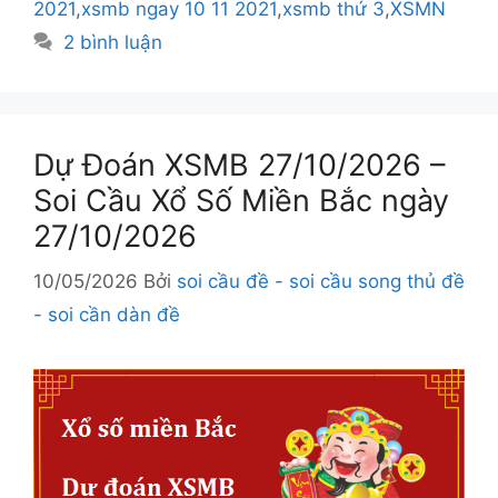
2021
,
xsmb ngay 10 11 2021
,
xsmb thứ 3
,
XSMN
2 bình luận
Dự Đoán XSMB 27/10/2026 –
Soi Cầu Xổ Số Miền Bắc ngày
27/10/2026
10/05/2026
Bởi
soi cầu đề - soi cầu song thủ đề
- soi cần dàn đề