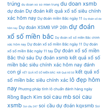
du doan xsmb
trúng
du doan xo so mien trung
Dự đoán kết quả xổ số siêu chính
dự đoán
xác hôm nay
Dự đoán miền Bắc ngày 11
Dự đoán số de
dự đoán
Dự đoán XSMB VIP 26h
hôm nay
xổ số miền bắc
Dự đoán xổ số miền Bắc chính
Dự đoán xổ số miền Bắc ngày 11
Dự đoán
xác hôm nay
Dự đoán xổ số miền
xổ số miền Bắc ngày 11 tay
Bắc thứ sáu Dự đoán xsmb kết quả xổ số
miền bắc siêu chính xác
hôm nay đánh
con gì
kết quả xổ
KẾT QUẢ XỔ SỐ MIỀN BẮC
Kết Quả Xổ Số
lô đẹp hôm
số miền bắc siêu chính xác
nay
Phương pháp tính lô chuẩn đánh hàng ngày
soi cau
soi cau mb
Rồng Bạch Kim
xsmb
soi cầu dự đoán kqxsmb
Soi
Soi cầu 247