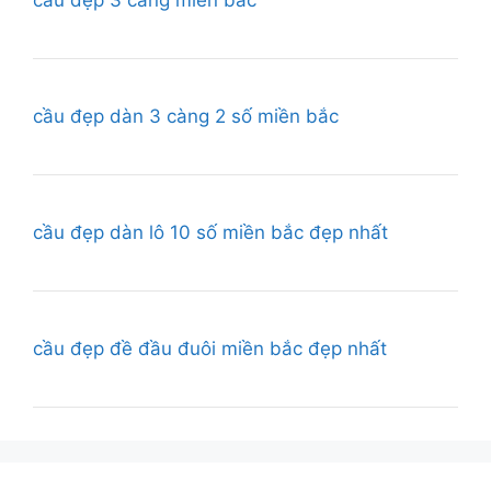
cầu đẹp 3 càng miền bắc
cầu đẹp dàn 3 càng 2 số miền bắc
cầu đẹp dàn lô 10 số miền bắc đẹp nhất
cầu đẹp đề đầu đuôi miền bắc đẹp nhất