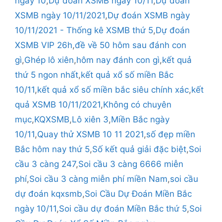
ngày 10
,
Dự đoán XSMB ngày 10/11
,
Dự đoán
XSMB ngày 10/11/2021
,
Dự đoán XSMB ngày
10/11/2021 - Thống kê XSMB thứ 5
,
Dự đoán
XSMB VIP 26h
,
đề về 50 hôm sau đánh con
gì
,
Ghép lô xiên
,
hôm nay đánh con gì
,
kết quả
thứ 5 ngon nhất
,
kết quả xổ số miền Bắc
10/11
,
kết quả xổ số miền bắc siêu chính xác
,
kết
quả XSMB 10/11/2021
,
Không có chuyên
mục
,
KQXSMB
,
Lô xiên 3
,
Miền Bắc ngày
10/11
,
Quay thử XSMB 10 11 2021
,
số đẹp miền
Bắc hôm nay thứ 5
,
Số kết quả giải đặc biệt
,
Soi
cầu 3 càng 247
,
Soi cầu 3 càng 6666 miễn
phí
,
Soi cầu 3 càng miễn phí miền Nam
,
soi cầu
dự đoán kqxsmb
,
Soi Cầu Dự Đoán Miền Bắc
ngày 10/11
,
Soi cầu dự đoán Miền Bắc thứ 5
,
Soi