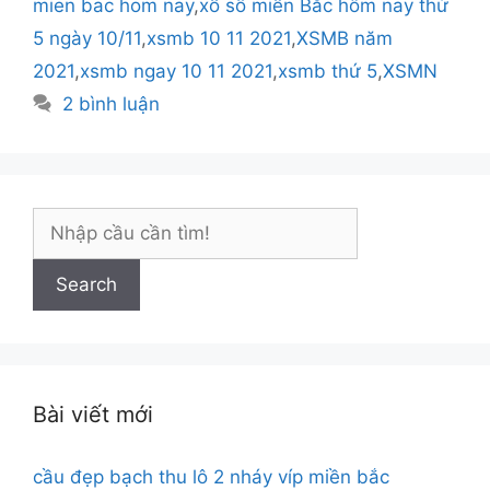
mien bac hom nay
,
xổ số miền Bắc hôm nay thứ
5 ngày 10/11
,
xsmb 10 11 2021
,
XSMB năm
2021
,
xsmb ngay 10 11 2021
,
xsmb thứ 5
,
XSMN
2 bình luận
Search
Bài viết mới
cầu đẹp bạch thu lô 2 nháy víp miền bắc