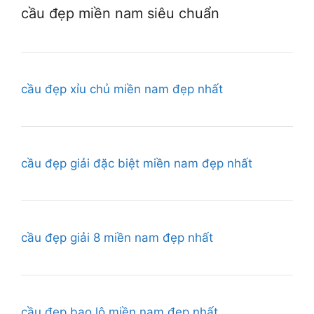
cầu đẹp miền nam siêu chuẩn
cầu đẹp xỉu chủ miền nam đẹp nhất
cầu đẹp giải đặc biệt miền nam đẹp nhất
cầu đẹp giải 8 miền nam đẹp nhất
cầu đẹp bao lô miền nam đẹp nhất