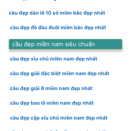
cầu đẹp dàn lô 10 số miền bắc đẹp nhất
cầu đẹp đề đầu đuôi miền bắc đẹp nhất
cầu đẹp miền nam siêu chuẩn
cầu đẹp xỉu chủ miền nam đẹp nhất
cầu đẹp giải đặc biệt miền nam đẹp nhất
cầu đẹp giải 8 miền nam đẹp nhất
cầu đẹp bao lô miền nam đẹp nhất
cầu đẹp cặp xỉu chủ miền nam đẹp nhất