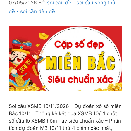
07/05/2026
Bởi
soi cầu đề - soi cầu song thủ
đề - soi cần dàn đề
Soi cầu XSMB 10/11/2026 – Dự đoán xổ số miền
Bắc 10/11 . Thống kê kết quả XSMB 10/11 chốt
số cầu lô XSMB hôm nay siêu chuẩn xác – Phân
tích dự đoán MB 10/11 thứ 4 chính xác nhất,