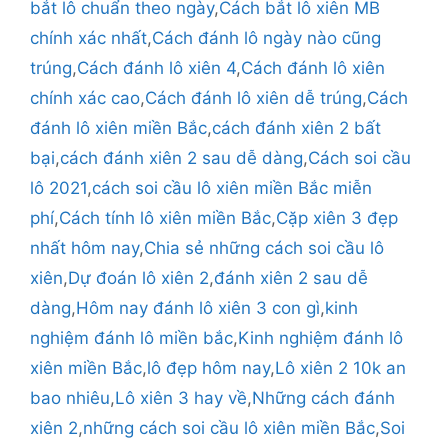
bắt lô chuẩn theo ngày
,
Cách bắt lô xiên MB
chính xác nhất
,
Cách đánh lô ngày nào cũng
trúng
,
Cách đánh lô xiên 4
,
Cách đánh lô xiên
chính xác cao
,
Cách đánh lô xiên dễ trúng
,
Cách
đánh lô xiên miền Bắc
,
cách đánh xiên 2 bất
bại
,
cách đánh xiên 2 sau dễ dàng
,
Cách soi cầu
lô 2021
,
cách soi cầu lô xiên miền Bắc miễn
phí
,
Cách tính lô xiên miền Bắc
,
Cặp xiên 3 đẹp
nhất hôm nay
,
Chia sẻ những cách soi cầu lô
xiên
,
Dự đoán lô xiên 2
,
đánh xiên 2 sau dễ
dàng
,
Hôm nay đánh lô xiên 3 con gì
,
kinh
nghiệm đánh lô miền bắc
,
Kinh nghiệm đánh lô
xiên miền Bắc
,
lô đẹp hôm nay
,
Lô xiên 2 10k an
bao nhiêu
,
Lô xiên 3 hay về
,
Những cách đánh
xiên 2
,
những cách soi cầu lô xiên miền Bắc
,
Soi