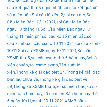
100
,
Soi cầu dự đoán XSMB thứ 5 miễn phí
,
Soi
cầu kết quả thứ 5 ngon nhất
,
soi cầu kết quả xổ
số miền bắc
,
Soi cầu lô xiên 2
,
soi cau mb
,
Soi
Cầu Miền Bắc 10/11/2021
,
soi Cầu Miền Bắc
ngày 10 tháng 11
,
Soi Cầu Miền Bắc ngày 10
tháng 11 miễn phí
,
soi cầu xổ số miền bắc
,
soi
cau xsmb
,
soi cầu xsmb 10 11 2021
,
soi cầu xsmb
10/11
,
Soi cầu XSMB ngày 10 11 2021
,
Soi cầu
XSMB thứ 5
,
soi cầu xsmb thứ 5 hôm nay
,
Soi lô
xiên chuẩn
,
soi xsmb
,
sxmb
,
Tần suất lô
xiên
,
Thống kê giải đặc biệt 24
,
Thống kê giải đặc
biệt lâu chưa về
,
Thống kê giải đặc biệt về
59
,
Thống kê XSMB thứ 5
,
xổ số miền bắc
,
xo so
mien bac hom nay
,
xổ số miền Bắc hôm nay thứ
5 ngày 10/11
,
xsmb 10 11 2021
,
XSMB năm