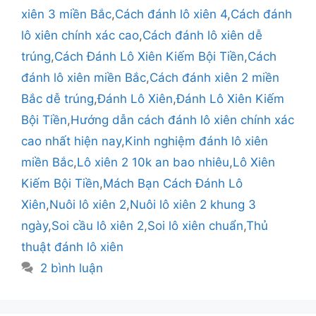
xiên 3 miền Bắc
,
Cách đánh lô xiên 4
,
Cách đánh
lô xiên chính xác cao
,
Cách đánh lô xiên dễ
trúng
,
Cách Đánh Lô Xiên Kiếm Bội Tiền
,
Cách
đánh lô xiên miền Bắc
,
Cách đánh xiên 2 miền
Bắc dễ trúng
,
Đánh Lô Xiên
,
Đánh Lô Xiên Kiếm
Bội Tiền
,
Hướng dẫn cách đánh lô xiên chính xác
cao nhất hiện nay
,
Kinh nghiệm đánh lô xiên
miền Bắc
,
Lô xiên 2 10k an bao nhiêu
,
Lô Xiên
Kiếm Bội Tiền
,
Mách Bạn Cách Đánh Lô
Xiên
,
Nuôi lô xiên 2
,
Nuôi lô xiên 2 khung 3
ngày
,
Soi cầu lô xiên 2
,
Soi lô xiên chuẩn
,
Thủ
thuật đánh lô xiên
2 bình luận