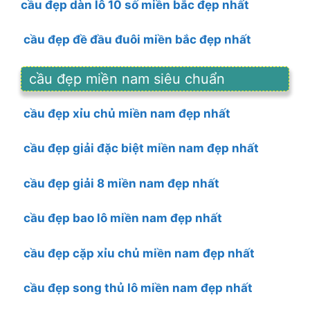
cầu đẹp dàn lô 10 số miền bắc đẹp nhất
cầu đẹp đề đầu đuôi miền bắc đẹp nhất
cầu đẹp miền nam siêu chuẩn
cầu đẹp xỉu chủ miền nam đẹp nhất
cầu đẹp giải đặc biệt miền nam đẹp nhất
cầu đẹp giải 8 miền nam đẹp nhất
cầu đẹp bao lô miền nam đẹp nhất
cầu đẹp cặp xỉu chủ miền nam đẹp nhất
cầu đẹp song thủ lô miền nam đẹp nhất