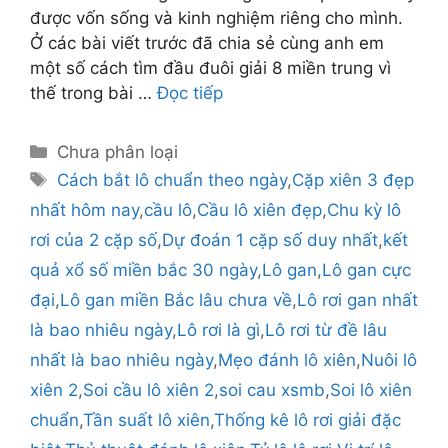
được vốn sống và kinh nghiệm riêng cho mình.
Ở các bài viết trước đã chia sẻ cùng anh em
một số cách tìm đầu đuôi giải 8 miền trung vì
thế trong bài …
Đọc tiếp
Danh
Chưa phân loại
mục
Thẻ
Cách bắt lô chuẩn theo ngày
,
Cặp xiên 3 đẹp
nhất hôm nay
,
cầu lô
,
Cầu lô xiên đẹp
,
Chu kỳ lô
rơi của 2 cặp số
,
Dự đoán 1 cặp số duy nhất
,
kết
quả xổ số miền bắc 30 ngày
,
Lô gan
,
Lô gan cực
đại
,
Lô gan miền Bắc lâu chưa về
,
Lô rơi gan nhất
là bao nhiêu ngày
,
Lô rơi là gì
,
Lô rơi từ đề lâu
nhất là bao nhiêu ngày
,
Mẹo đánh lô xiên
,
Nuôi lô
xiên 2
,
Soi cầu lô xiên 2
,
soi cau xsmb
,
Soi lô xiên
chuẩn
,
Tần suất lô xiên
,
Thống kê lô rơi giải đặc