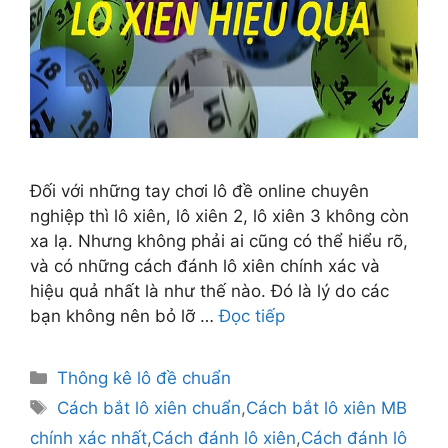
Đối với những tay chơi lô đề online chuyên
nghiệp thì lô xiên, lô xiên 2, lô xiên 3 không còn
xa lạ. Nhưng không phải ai cũng có thể hiểu rõ,
và có những cách đánh lô xiên chính xác và
hiệu quả nhất là như thế nào. Đó là lý do các
bạn không nên bỏ lỡ …
Đọc tiếp
Danh
Thông kê lô đề chuẩn
mục
Thẻ
Cách bắt lô xiên chuẩn
,
Cách bắt lô xiên MB
chính xác nhất
,
Cách đánh lô xiên
,
Cách đánh lô