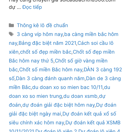
dự …
Đọc tiếp
Danh
Thông kê lô đề chuẩn
mục
Thẻ
3 càng víp hôm nay
,
ba càng miền bắc hôm
nay
,
Bảng đặc biệt năm 2021
,
Cách soi cầu lô
xiên
,
chốt số đẹp miền bắc
,
Chốt số đẹp miền
Bắc hôm nay thứ 5
,
Chốt số giờ vàng miền
bắc
,
Chốt số miền Bắc hôm nay
,
DÀN 3 càng 192
số
,
Dàn 3 càng đánh quanh năm
,
Dàn de 3 càng
miền Bắc
,
du doan xo so mien bac 10/11
,
du
doan xo so mien trung
,
du doan xsmb
,
dự
đoán
,
dự đoán giải đặc biệt hôm nay
,
Dự đoán
giải đặc biệt ngày mai
,
Dự đoán kết quả xổ số
siêu chính xác hôm nay
,
Dự đoán kết quả XSMB
10/11/2021
,
Dự đoán lô xiên 2
,
Dự đoán lô xiên 4