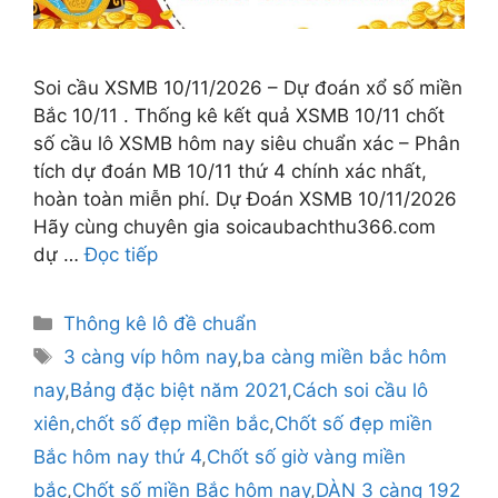
Soi cầu XSMB 10/11/2026 – Dự đoán xổ số miền
Bắc 10/11 . Thống kê kết quả XSMB 10/11 chốt
số cầu lô XSMB hôm nay siêu chuẩn xác – Phân
tích dự đoán MB 10/11 thứ 4 chính xác nhất,
hoàn toàn miễn phí. Dự Đoán XSMB 10/11/2026
Hãy cùng chuyên gia soicaubachthu366.com
dự …
Đọc tiếp
Danh
Thông kê lô đề chuẩn
mục
Thẻ
3 càng víp hôm nay
,
ba càng miền bắc hôm
nay
,
Bảng đặc biệt năm 2021
,
Cách soi cầu lô
xiên
,
chốt số đẹp miền bắc
,
Chốt số đẹp miền
Bắc hôm nay thứ 4
,
Chốt số giờ vàng miền
bắc
,
Chốt số miền Bắc hôm nay
,
DÀN 3 càng 192