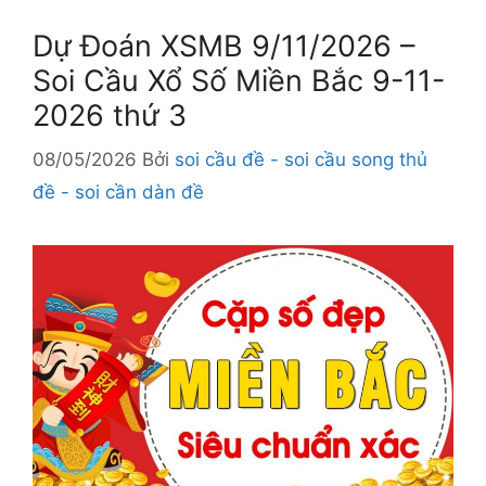
Dự Đoán XSMB 9/11/2026 –
Soi Cầu Xổ Số Miền Bắc 9-11-
2026 thứ 3
08/05/2026
Bởi
soi cầu đề - soi cầu song thủ
đề - soi cần dàn đề