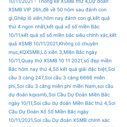
10/11/2021 - Thống kê XSMB thứ 4
,
Dự đoán
XSMB VIP 26h
,
đề về 50 hôm sau đánh con
gì
,
Ghép lô xiên
,
hôm nay đánh con gì
,
kết quả
thứ 4 ngon nhất
,
kết quả xổ số miền Bắc
10/11
,
kết quả xổ số miền bắc siêu chính xác
,
kết
quả XSMB 10/11/2021
,
Không có chuyên
mục
,
KQXSMB
,
Lô xiên 3
,
Miền Bắc ngày
10/11
,
Quay thử XSMB 10 11 2021
,
số đẹp miền
Bắc hôm nay thứ 4
,
Số kết quả giải đặc biệt
,
Soi
cầu 3 càng 247
,
Soi cầu 3 càng 6666 miễn
phí
,
Soi cầu 3 càng miễn phí miền Nam
,
soi cầu
dự đoán kqxsmb
,
Soi Cầu Dự Đoán Miền Bắc
ngày 10/11
,
Soi cầu dự đoán Miền Bắc thứ 4
,
Soi
Cầu Dự Đoán Xổ Số Miền Bắc ngày
10/11/2021
,
Soi cầu Dự đoán XSMB chính xác