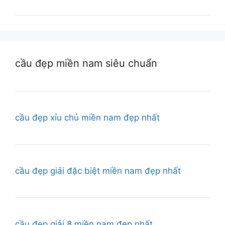
cầu đẹp miền nam siêu chuẩn
cầu đẹp xỉu chủ miền nam đẹp nhất
cầu đẹp giải đặc biệt miền nam đẹp nhất
cầu đẹp giải 8 miền nam đẹp nhất