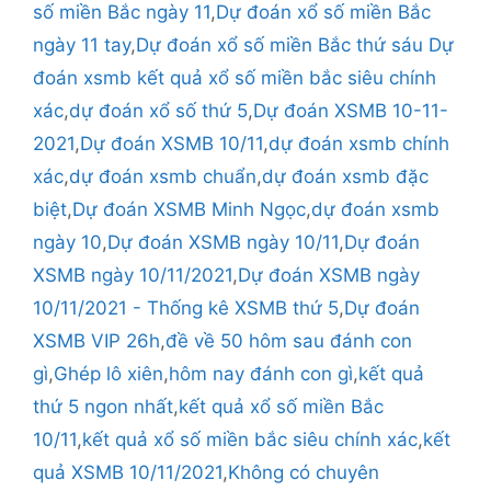
số miền Bắc ngày 11
,
Dự đoán xổ số miền Bắc
ngày 11 tay
,
Dự đoán xổ số miền Bắc thứ sáu Dự
đoán xsmb kết quả xổ số miền bắc siêu chính
xác
,
dự đoán xổ số thứ 5
,
Dự đoán XSMB 10-11-
2021
,
Dự đoán XSMB 10/11
,
dự đoán xsmb chính
xác
,
dự đoán xsmb chuẩn
,
dự đoán xsmb đặc
biệt
,
Dự đoán XSMB Minh Ngọc
,
dự đoán xsmb
ngày 10
,
Dự đoán XSMB ngày 10/11
,
Dự đoán
XSMB ngày 10/11/2021
,
Dự đoán XSMB ngày
10/11/2021 - Thống kê XSMB thứ 5
,
Dự đoán
XSMB VIP 26h
,
đề về 50 hôm sau đánh con
gì
,
Ghép lô xiên
,
hôm nay đánh con gì
,
kết quả
thứ 5 ngon nhất
,
kết quả xổ số miền Bắc
10/11
,
kết quả xổ số miền bắc siêu chính xác
,
kết
quả XSMB 10/11/2021
,
Không có chuyên