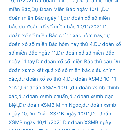
10/11/2021
,
Dự đoán lô xiên 2
,
Dự đoán lô xiên 4
miền Bắc
,
Dự Đoán Miền Bắc ngày 10/11
,
Dự
đoán miền Bắc ngày 11
,
dự đoán xổ số miền
bắc
,
dự đoán xổ số miền bắc 10/11/2021
,
Dự
đoán xổ số miền Bắc chính xác hôm nay
,
dự
đoán xổ số miền Bắc hôm nay thứ 4
,
Dự đoán xổ
số miền Bắc ngày 11
,
Dự đoán xổ số miền Bắc
ngày 11 tay
,
Dự đoán xổ số miền Bắc thứ sáu Dự
đoán xsmb kết quả xổ số miền bắc siêu chính
xác
,
dự đoán xổ số thứ 4
,
Dự đoán XSMB 10-11-
2021
,
Dự đoán XSMB 10/11
,
dự đoán xsmb chính
xác
,
dự đoán xsmb chuẩn
,
dự đoán xsmb đặc
biệt
,
Dự đoán XSMB Minh Ngọc
,
dự đoán xsmb
ngày 10
,
Dự đoán XSMB ngày 10/11
,
Dự đoán
XSMB ngày 10/11/2021
,
Dự đoán XSMB ngày