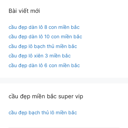
Bài viết mới
cầu đẹp dàn lô 8 con miền bắc
cầu đẹp dàn lô 10 con miền bắc
cầu đẹp lô bạch thủ miền bắc
cầu đẹp lô xiên 3 miền bắc
cầu đẹp dàn lô 6 con miền bắc
cầu đẹp miền bắc super vip
cầu đẹp bạch thủ lô miền bắc