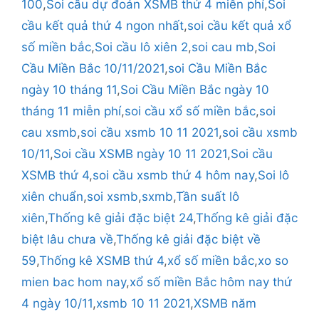
100
,
Soi cầu dự đoán XSMB thứ 4 miễn phí
,
Soi
cầu kết quả thứ 4 ngon nhất
,
soi cầu kết quả xổ
số miền bắc
,
Soi cầu lô xiên 2
,
soi cau mb
,
Soi
Cầu Miền Bắc 10/11/2021
,
soi Cầu Miền Bắc
ngày 10 tháng 11
,
Soi Cầu Miền Bắc ngày 10
tháng 11 miễn phí
,
soi cầu xổ số miền bắc
,
soi
cau xsmb
,
soi cầu xsmb 10 11 2021
,
soi cầu xsmb
10/11
,
Soi cầu XSMB ngày 10 11 2021
,
Soi cầu
XSMB thứ 4
,
soi cầu xsmb thứ 4 hôm nay
,
Soi lô
xiên chuẩn
,
soi xsmb
,
sxmb
,
Tần suất lô
xiên
,
Thống kê giải đặc biệt 24
,
Thống kê giải đặc
biệt lâu chưa về
,
Thống kê giải đặc biệt về
59
,
Thống kê XSMB thứ 4
,
xổ số miền bắc
,
xo so
mien bac hom nay
,
xổ số miền Bắc hôm nay thứ
4 ngày 10/11
,
xsmb 10 11 2021
,
XSMB năm