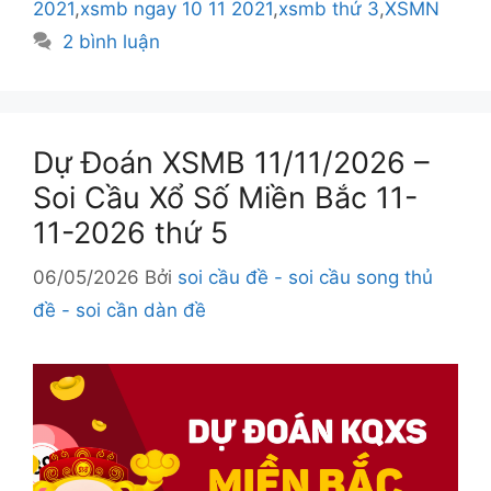
2021
,
xsmb ngay 10 11 2021
,
xsmb thứ 3
,
XSMN
2 bình luận
Dự Đoán XSMB 11/11/2026 –
Soi Cầu Xổ Số Miền Bắc 11-
11-2026 thứ 5
06/05/2026
Bởi
soi cầu đề - soi cầu song thủ
đề - soi cần dàn đề