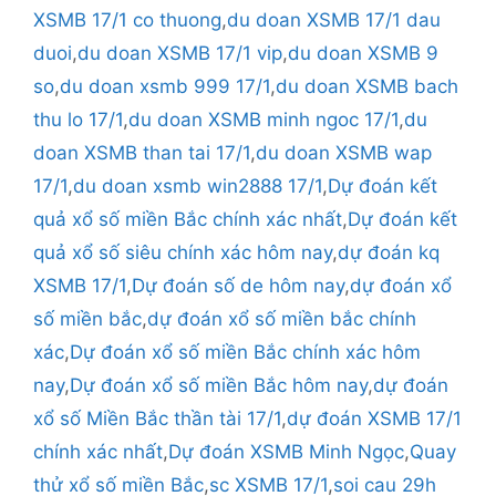
XSMB 17/1 co thuong
,
du doan XSMB 17/1 dau
duoi
,
du doan XSMB 17/1 vip
,
du doan XSMB 9
so
,
du doan xsmb 999 17/1
,
du doan XSMB bach
thu lo 17/1
,
du doan XSMB minh ngoc 17/1
,
du
doan XSMB than tai 17/1
,
du doan XSMB wap
17/1
,
du doan xsmb win2888 17/1
,
Dự đoán kết
quả xổ số miền Bắc chính xác nhất
,
Dự đoán kết
quả xổ số siêu chính xác hôm nay
,
dự đoán kq
XSMB 17/1
,
Dự đoán số de hôm nay
,
dự đoán xổ
số miền bắc
,
dự đoán xổ số miền bắc chính
xác
,
Dự đoán xổ số miền Bắc chính xác hôm
nay
,
Dự đoán xổ số miền Bắc hôm nay
,
dự đoán
xổ số Miền Bắc thần tài 17/1
,
dự đoán XSMB 17/1
chính xác nhất
,
Dự đoán XSMB Minh Ngọc
,
Quay
thử xổ số miền Bắc
,
sc XSMB 17/1
,
soi cau 29h