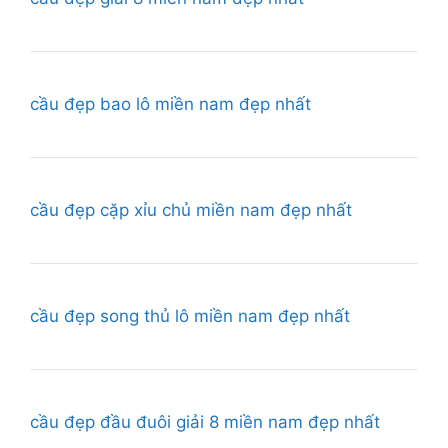
cầu đẹp bao lô miền nam đẹp nhất
cầu đẹp cặp xỉu chủ miền nam đẹp nhất
cầu đẹp song thủ lô miền nam đẹp nhất
cầu đẹp đầu đuôi giải 8 miền nam đẹp nhất