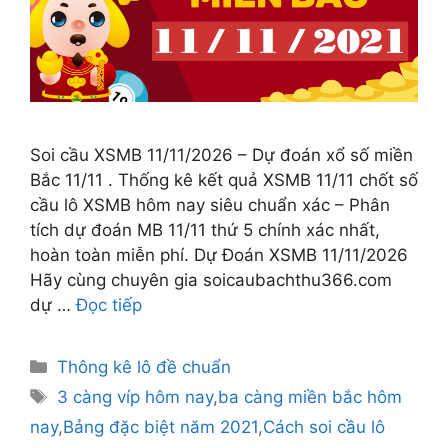
Soi cầu XSMB 11/11/2026 – Dự đoán xổ số miền
Bắc 11/11 . Thống kê kết quả XSMB 11/11 chốt số
cầu lô XSMB hôm nay siêu chuẩn xác – Phân
tích dự đoán MB 11/11 thứ 5 chính xác nhất,
hoàn toàn miễn phí. Dự Đoán XSMB 11/11/2026
Hãy cùng chuyên gia soicaubachthu366.com
dự …
Đọc tiếp
Danh
Thông kê lô đề chuẩn
mục
Thẻ
3 càng víp hôm nay
,
ba càng miền bắc hôm
nay
,
Bảng đặc biệt năm 2021
,
Cách soi cầu lô