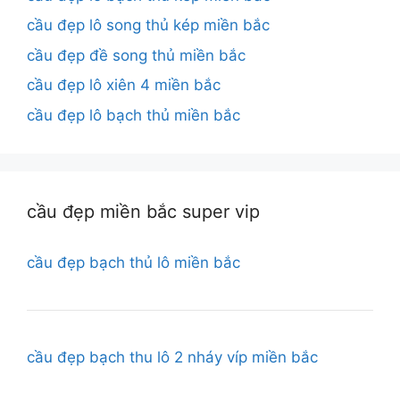
cầu đẹp lô song thủ kép miền bắc
cầu đẹp đề song thủ miền bắc
cầu đẹp lô xiên 4 miền bắc
cầu đẹp lô bạch thủ miền bắc
cầu đẹp miền bắc super vip
cầu đẹp bạch thủ lô miền bắc
cầu đẹp bạch thu lô 2 nháy víp miền bắc