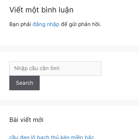
Viết một bình luận
Bạn phải
đăng nhập
để gửi phản hồi.
Search
Bài viết mới
cầu đẹp lô bạch thủ kép miền bắc