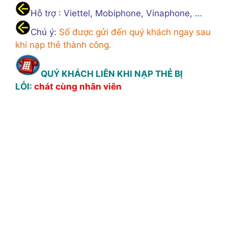
Hỗ trợ : Viettel, Mobiphone, Vinaphone, …
Chú ý:
Số được gửi đến quý khách ngay sau
khi nạp thẻ thành công.
QUÝ KHÁCH LIÊN KHI NẠP THẺ BỊ
LỖI:
chát cùng nhân viên