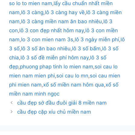
so lo to mien nam
,
lấy cầu chuẩn nhất miền
nam
,
lô 3 càng
,
lô 3 càng hay về
,
lô 3 càng miền
nam
,
lô 3 càng miền nam ăn bao nhiêu
,
lô 3
con
,
lô 3 con đẹp nhất hôm nay
,
lô 3 con miền
nam
,
lo 3 con mien nam 3s
,
lô 3 ngày miễn phí
,
lô
3 số
,
lô 3 số ăn bao nhiêu
,
lô 3 số bấm
,
lô 3 số
chia
,
lô 3 số đề miễn phí hôm nay
,
lô 3 số
đẹp
,
phuong phap tinh lo mien nam
,
soi cau lo
mien nam mien phi
,
soi cau lo mn
,
soi cau mien
phi mien nam
,
xổ số miền nam hôm qua
,
xổ số
miền nam minh ngọc
cầu đẹp sớ đầu đuôi giải 8 miền nam
cầu đẹp cặp xíu chủ miền nam