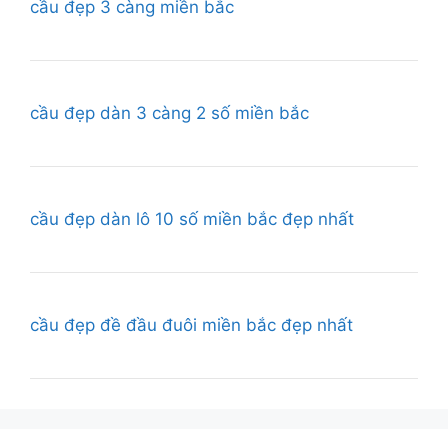
cầu đẹp 3 càng miền bắc
cầu đẹp dàn 3 càng 2 số miền bắc
cầu đẹp dàn lô 10 số miền bắc đẹp nhất
cầu đẹp đề đầu đuôi miền bắc đẹp nhất