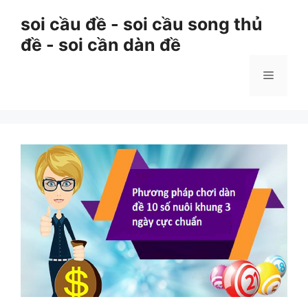
Chuyển
soi cầu đề - soi cầu song thủ
đến
đề - soi cần dàn đề
nội
dung
Menu