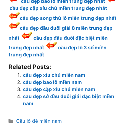
cầu đẹp bao lô miền trung đẹp nhất
cầu đẹp cặp xỉu chủ miền trung đẹp nhất
cầu đẹp song thủ lô miền trung đẹp nhất
cầu đẹp đầu đuôi giải 8 miền trung đẹp
nhất
cầu đẹp đầu đuôi đặc biệt miền
trung đẹp nhất
cầu đẹp lô 3 số miền
trung đẹp nhất
Related Posts:
cầu đẹp xíu chủ miền nam
cầu đẹp bao lô miền nam
cầu đẹp cặp xíu chủ miền nam
cầu đẹp sớ đầu đuôi giải đặc biệt miền
nam
Danh
Cầu lô đề miền nam