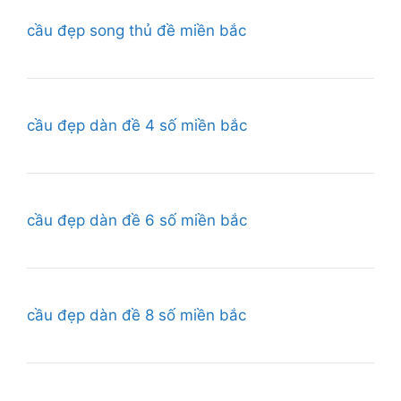
cầu đẹp song thủ đề miền bắc
cầu đẹp dàn đề 4 số miền bắc
cầu đẹp dàn đề 6 số miền bắc
cầu đẹp dàn đề 8 số miền bắc