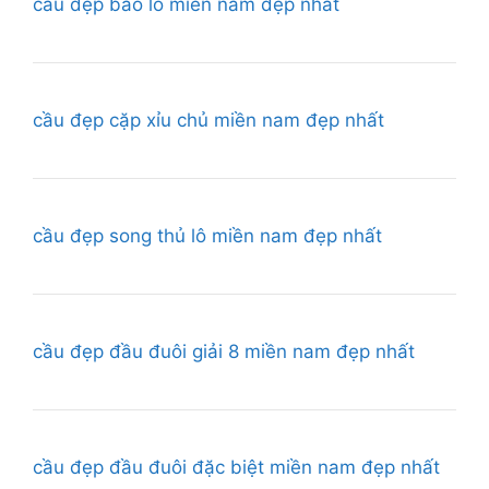
cầu đẹp bao lô miền nam đẹp nhất
cầu đẹp cặp xỉu chủ miền nam đẹp nhất
cầu đẹp song thủ lô miền nam đẹp nhất
cầu đẹp đầu đuôi giải 8 miền nam đẹp nhất
cầu đẹp đầu đuôi đặc biệt miền nam đẹp nhất