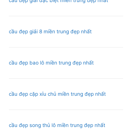
cầu đẹp giải đặc biệt miền trung đẹp nhất
cầu đẹp giải 8 miền trung đẹp nhất
cầu đẹp bao lô miền trung đẹp nhất
cầu đẹp cặp xỉu chủ miền trung đẹp nhất
cầu đẹp song thủ lô miền trung đẹp nhất