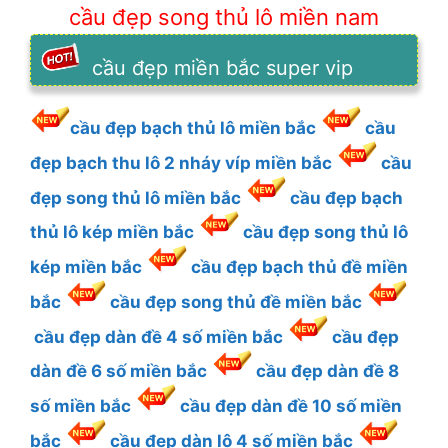
cầu đẹp song thủ lô miền nam
cầu đẹp miền bắc super vip
cầu đẹp bạch thủ lô miền bắc
cầu
đẹp bạch thu lô 2 nháy víp miền bắc
cầu
đẹp song thủ lô miền bắc
cầu đẹp bạch
thủ lô kép miền bắc
cầu đẹp song thủ lô
kép miền bắc
cầu đẹp bạch thủ đề miền
bắc
cầu đẹp song thủ đề miền bắc
cầu đẹp dàn đề 4 số miền bắc
cầu đẹp
dàn đề 6 số miền bắc
cầu đẹp dàn đề 8
số miền bắc
cầu đẹp dàn đề 10 số miền
bắc
cầu đẹp dàn lô 4 số miền bắc