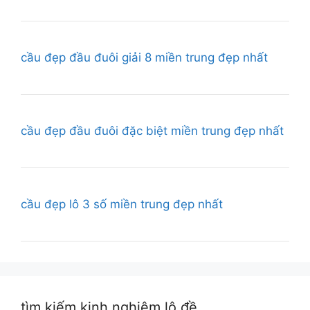
cầu đẹp đầu đuôi giải 8 miền trung đẹp nhất
cầu đẹp đầu đuôi đặc biệt miền trung đẹp nhất
cầu đẹp lô 3 số miền trung đẹp nhất
tìm kiếm kinh nghiệm lô đề