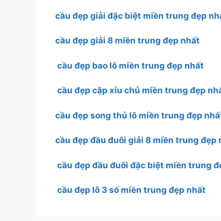
cầu đẹp giải đặc biệt miền trung đẹp nh
cầu đẹp giải 8 miền trung đẹp nhất
cầu đẹp bao lô miền trung đẹp nhất
cầu đẹp cặp xỉu chủ miền trung đẹp nh
cầu đẹp song thủ lô miền trung đẹp nhấ
cầu đẹp đầu đuôi giải 8 miền trung đẹp 
cầu đẹp đầu đuôi đặc biệt miền trung đ
cầu đẹp lô 3 số miền trung đẹp nhất