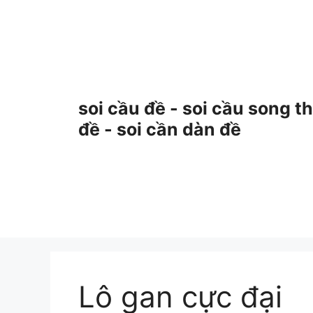
Chuyển
đến
nội
dung
soi cầu đề - soi cầu song t
đề - soi cần dàn đề
Lô gan cực đại