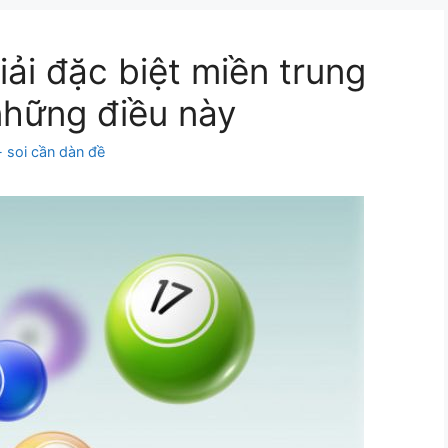
ải đặc biệt miền trung
 những điều này
- soi cần dàn đề