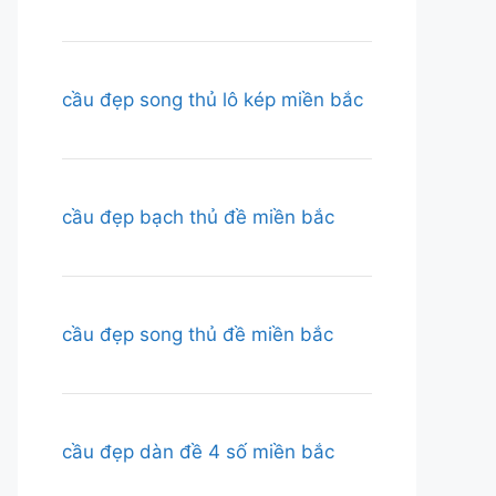
cầu đẹp song thủ lô kép miền bắc
cầu đẹp bạch thủ đề miền bắc
cầu đẹp song thủ đề miền bắc
cầu đẹp dàn đề 4 số miền bắc