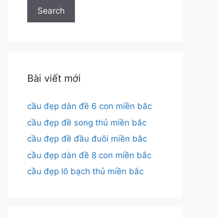
Search
Bài viết mới
cầu đẹp dàn đề 6 con miền bắc
cầu đẹp đề song thủ miền bắc
cầu đẹp đề đầu đuôi miền bắc
cầu đẹp dàn đề 8 con miền bắc
cầu đẹp lô bạch thủ miền bắc