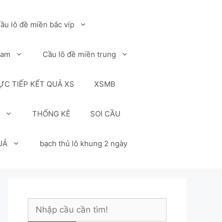
ầu lô đề miền bắc víp
nam
Cầu lô đề miền trung
ỰC TIẾP KẾT QUẢ XS
XSMB
THỐNG KÊ
SOI CẦU
UẢ
bạch thủ lô khung 2 ngày