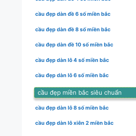
cầu đẹp dàn đề 6 số miền bắc
cầu đẹp dàn đề 8 số miền bắc
cầu đẹp dàn đề 10 số miền bắc
cầu đẹp dàn lô 4 số miền bắc
cầu đẹp dàn lô 6 số miền bắc
cầu đẹp miền bắc siêu chuẩn
cầu đẹp dàn lô 8 số miền bắc
cầu đẹp dàn lô xiên 2 miền bắc