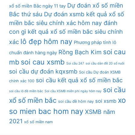
Dự đoán xổ số miền
xổ số miền Bắc ngày 11 tay
Bắc thứ sáu Dự đoán xsmb kết quả xổ số
miền bắc siêu chính xác
hôm nay đánh
con gì
kết quả xổ số miền bắc siêu chính
lô đẹp hôm nay
xác
Phương pháp tính lô
soi cau
Rồng Bạch Kim
chuẩn đánh hàng ngày
soi cau xsmb
mb
Soi cầu 247
soi cầu dàn đề 20 số nuôi
soi cầu dự đoán kqxsmb
Soi cầu Dự đoán XSMB
soi cầu kết quả xổ số miền bắc
chính xác 100
soi cầu
soi cầu lô đề miền bắc
Soi cầu XSMB miễn phí ngày hôm nay
xo
xổ số miền bắc
soi xsmb
soi cầu đề hôm nay
so mien bac hom nay
XSMB năm
2021
xổ số miền nam