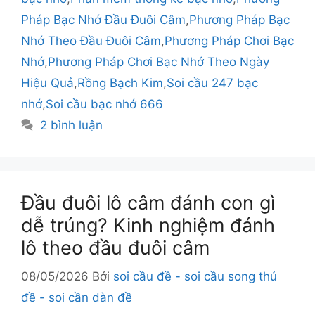
Pháp Bạc Nhớ Đầu Đuôi Câm
,
Phương Pháp Bạc
Nhớ Theo Đầu Đuôi Câm
,
Phương Pháp Chơi Bạc
Nhớ
,
Phương Pháp Chơi Bạc Nhớ Theo Ngày
Hiệu Quả
,
Rồng Bạch Kim
,
Soi cầu 247 bạc
nhớ
,
Soi cầu bạc nhớ 666
2 bình luận
Đầu đuôi lô câm đánh con gì
dễ trúng? Kinh nghiệm đánh
lô theo đầu đuôi câm
08/05/2026
Bởi
soi cầu đề - soi cầu song thủ
đề - soi cần dàn đề