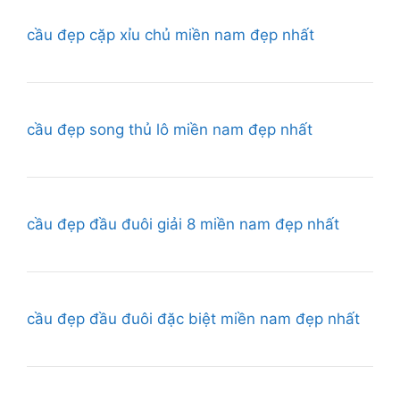
cầu đẹp cặp xỉu chủ miền nam đẹp nhất
cầu đẹp song thủ lô miền nam đẹp nhất
cầu đẹp đầu đuôi giải 8 miền nam đẹp nhất
cầu đẹp đầu đuôi đặc biệt miền nam đẹp nhất