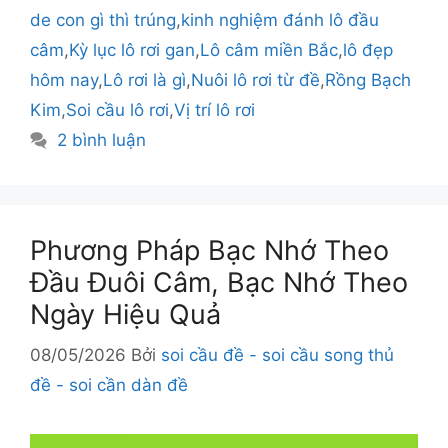
de con gì thì trúng
,
kinh nghiệm đánh lô đầu
câm
,
Kỳ lục lô rơi gan
,
Lô câm miền Bắc
,
lô đẹp
hôm nay
,
Lô rơi là gì
,
Nuôi lô rơi từ đề
,
Rồng Bạch
Kim
,
Soi cầu lô rơi
,
Vị trí lô rơi
2 bình luận
Phương Pháp Bạc Nhớ Theo
Đầu Đuôi Câm, Bạc Nhớ Theo
Ngày Hiệu Quả
08/05/2026
Bởi
soi cầu đề - soi cầu song thủ
đề - soi cần dàn đề