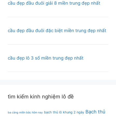
cầu đẹp đầu đuôi giải 8 miền trung đẹp nhất
cầu đẹp đầu đuôi đặc biệt miền trung đẹp nhất
cầu đẹp lô 3 số miền trung đẹp nhất
tìm kiếm kinh nghiệm lô đề
Bạch thủ
bạch thủ lô khung 2 ngày
ba càng miền bắc hôm nay