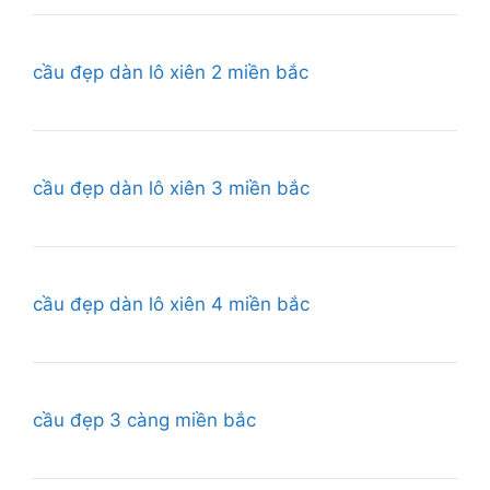
cầu đẹp dàn lô xiên 2 miền bắc
cầu đẹp dàn lô xiên 3 miền bắc
cầu đẹp dàn lô xiên 4 miền bắc
cầu đẹp 3 càng miền bắc