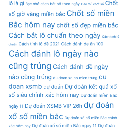
Chốt
lô là gì
Bạc nhớ cách bắt số theo ngày
Cao thủ chốt số
Chốt số miền
số giờ vàng miền bắc
Bắc hôm nay
chốt số đẹp miền bắc
Cách bắt lô chuẩn theo ngày
Cách tính lô
Cách tính lô đề 2021
Cách đánh de ăn 100
chuẩn
Cách đánh lô ngày nào
cũng trúng
Cách đánh đề ngày
du
nào cũng trúng
du doan xo so mien trung
doan xsmb
Dự đoán kết quả xổ
dự đoán
số siêu chính xác hôm nay
Dự đoán miền Bắc
dự đoán
Dự đoán XSMB VIP 26h
ngày 11
xổ số miền bắc
Dự đoán xổ số miền Bắc chính
Dự đoán xổ số miền Bắc ngày 11
Dự đoán
xác hôm nay