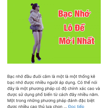
Bạc nhớ đầu đuôi câm là một là một thống kê
bạc nhớ được nhiều người áp dụng. Có thể nói
đây là một phương pháp có độ chính xác cao và
được sử dụng phổ biến từ cách đây nhiều năm.
Một trong những phương pháp đánh đặc biệt
được nhiều cao thủ lựa chọn …
Đọc tiếp