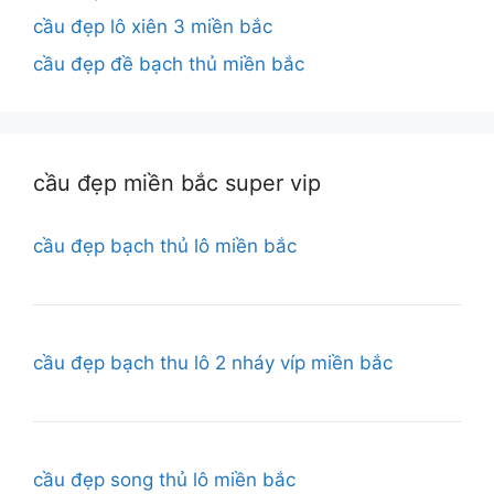
cầu đẹp lô xiên 3 miền bắc
cầu đẹp đề bạch thủ miền bắc
cầu đẹp miền bắc super vip
cầu đẹp bạch thủ lô miền bắc
cầu đẹp bạch thu lô 2 nháy víp miền bắc
cầu đẹp song thủ lô miền bắc