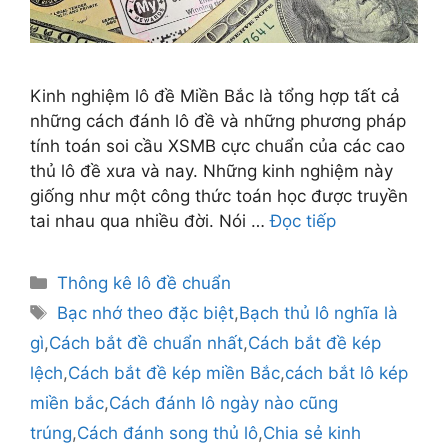
Kinh nghiệm lô đề Miền Bắc là tổng hợp tất cả
những cách đánh lô đề và những phương pháp
tính toán soi cầu XSMB cực chuẩn của các cao
thủ lô đề xưa và nay. Những kinh nghiệm này
giống như một công thức toán học được truyền
tai nhau qua nhiều đời. Nói …
Đọc tiếp
Danh
Thông kê lô đề chuẩn
mục
Thẻ
Bạc nhớ theo đặc biệt
,
Bạch thủ lô nghĩa là
gì
,
Cách bắt đề chuẩn nhất
,
Cách bắt đề kép
lệch
,
Cách bắt đề kép miền Bắc
,
cách bắt lô kép
miền bắc
,
Cách đánh lô ngày nào cũng
trúng
,
Cách đánh song thủ lô
,
Chia sẻ kinh