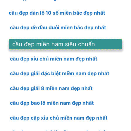
cầu đẹp dàn lô 10 số miền bắc đẹp nhất
cầu đẹp đề đầu đuôi miền bắc đẹp nhất
cầu đẹp miền nam siêu chuẩn
cầu đẹp xỉu chủ miền nam đẹp nhất
cầu đẹp giải đặc biệt miền nam đẹp nhất
cầu đẹp giải 8 miền nam đẹp nhất
cầu đẹp bao lô miền nam đẹp nhất
cầu đẹp cặp xỉu chủ miền nam đẹp nhất