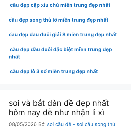
cầu đẹp cặp xỉu chủ miền trung đẹp nhất
cầu đẹp song thủ lô miền trung đẹp nhất
cầu đẹp đầu đuôi giải 8 miền trung đẹp nhất
cầu đẹp đầu đuôi đặc biệt miền trung đẹp
nhất
cầu đẹp lô 3 số miền trung đẹp nhất
soi và bắt dàn đề đẹp nhất
hôm nay dễ như nhận lì xì
08/05/2026
Bởi
soi cầu đề - soi cầu song thủ