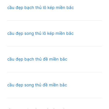
cầu đẹp bạch thủ lô kép miền bắc
cầu đẹp song thủ lô kép miền bắc
cầu đẹp bạch thủ đề miền bắc
cầu đẹp song thủ đề miền bắc