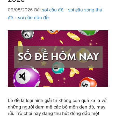
09/05/2026
Bởi
soi cầu đề - soi cầu song thủ
đề - soi cần dàn đề
Lô đề là loại hình giải trí không còn quá xa lạ với
những người đam mê các bộ môn đen đỏ, may
rủi. Trò chơi này đang thu hút đông đảo một