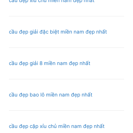
cầu đẹp xỉu chủ miền nam đẹp nhất
cầu đẹp giải đặc biệt miền nam đẹp nhất
cầu đẹp giải 8 miền nam đẹp nhất
cầu đẹp bao lô miền nam đẹp nhất
cầu đẹp cặp xỉu chủ miền nam đẹp nhất