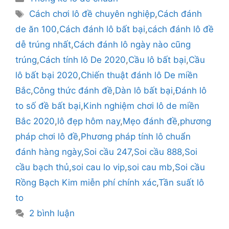
mục
Thẻ
Cách chơi lô đề chuyên nghiệp
,
Cách đánh
de ăn 100
,
Cách đánh lô bất bại
,
cách đánh lô đề
dễ trúng nhất
,
Cách đánh lô ngày nào cũng
trúng
,
Cách tính lô De 2020
,
Cầu lô bất bại
,
Cầu
lô bất bại 2020
,
Chiến thuật đánh lô De miền
Bắc
,
Công thức đánh đề
,
Dàn lô bất bại
,
Đánh lô
to số đề bất bại
,
Kinh nghiệm chơi lô de miền
Bắc 2020
,
lô đẹp hôm nay
,
Mẹo đánh đề
,
phương
pháp chơi lô đề
,
Phương pháp tính lô chuẩn
đánh hàng ngày
,
Soi cầu 247
,
Soi cầu 888
,
Soi
cầu bạch thủ
,
soi cau lo vip
,
soi cau mb
,
Soi cầu
Rồng Bạch Kim miễn phí chính xác
,
Tần suất lô
to
2 bình luận