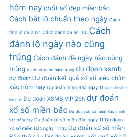
hôm nay
chốt số đẹp miền bắc
Cách bắt lô chuẩn theo ngày
Cách
Cách
tính lô đề 2021
Cách đánh de ăn 100
đánh lô ngày nào cũng
trúng
Cách đánh đề ngày nào cũng
du doan xsmb
trúng
du doan xo so mien trung
Dự đoán kết quả xổ số siêu chính
dự đoán
xác hôm nay
Dự đoán miền Bắc ngày 11
Dự đoán số de
dự đoán
Dự đoán XSMB VIP 26h
hôm nay
xổ số miền bắc
Dự đoán xổ số miền Bắc chính
Dự đoán xổ số miền Bắc ngày 11
Dự đoán
xác hôm nay
Dự đoán xổ số miền
xổ số miền Bắc ngày 11 tay
Bắc thứ sáu Dự đoán xsmb kết quả xổ số