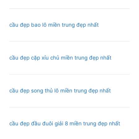
cầu đẹp bao lô miền trung đẹp nhất
cầu đẹp cặp xỉu chủ miền trung đẹp nhất
cầu đẹp song thủ lô miền trung đẹp nhất
cầu đẹp đầu đuôi giải 8 miền trung đẹp nhất