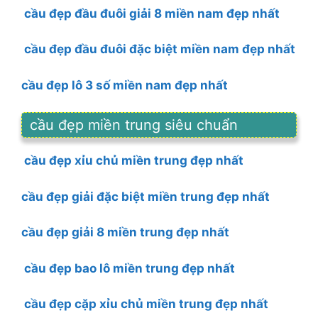
cầu đẹp đầu đuôi giải 8 miền nam đẹp nhất
cầu đẹp đầu đuôi đặc biệt miền nam đẹp nhất
cầu đẹp lô 3 số miền nam đẹp nhất
cầu đẹp miền trung siêu chuẩn
cầu đẹp xỉu chủ miền trung đẹp nhất
cầu đẹp giải đặc biệt miền trung đẹp nhất
cầu đẹp giải 8 miền trung đẹp nhất
cầu đẹp bao lô miền trung đẹp nhất
cầu đẹp cặp xỉu chủ miền trung đẹp nhất