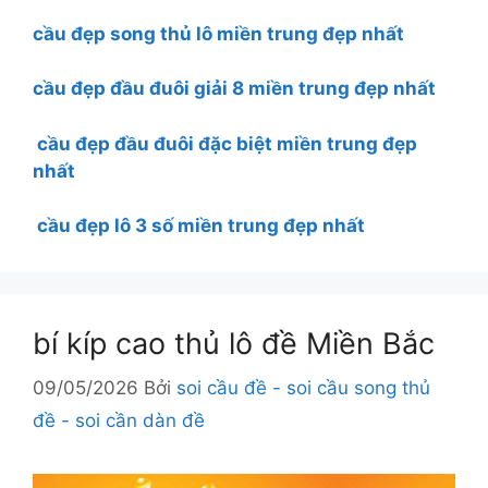
cầu đẹp song thủ lô miền trung đẹp nhất
cầu đẹp đầu đuôi giải 8 miền trung đẹp nhất
cầu đẹp đầu đuôi đặc biệt miền trung đẹp
nhất
cầu đẹp lô 3 số miền trung đẹp nhất
bí kíp cao thủ lô đề Miền Bắc
09/05/2026
Bởi
soi cầu đề - soi cầu song thủ
đề - soi cần dàn đề