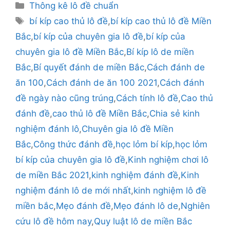
Danh
Thông kê lô đề chuẩn
mục
Thẻ
bí kíp cao thủ lô đề
,
bí kíp cao thủ lô đề Miền
Bắc
,
bí kíp của chuyên gia lô đề
,
bí kíp của
chuyên gia lô đề Miền Bắc
,
Bí kíp lô de miền
Bắc
,
Bí quyết đánh de miền Bắc
,
Cách đánh de
ăn 100
,
Cách đánh de ăn 100 2021
,
Cách đánh
đề ngày nào cũng trúng
,
Cách tính lô đề
,
Cao thủ
đánh đề
,
cao thủ lô đề Miền Bắc
,
Chia sẻ kinh
nghiệm đánh lô
,
Chuyên gia lô đề Miền
Bắc
,
Công thức đánh đề
,
học lỏm bí kíp
,
học lỏm
bí kíp của chuyên gia lô đề
,
Kinh nghiệm chơi lô
de miền Bắc 2021
,
kinh nghiệm đánh đề
,
Kinh
nghiệm đánh lô de mới nhất
,
kinh nghiệm lô đề
miền bắc
,
Mẹo đánh đề
,
Mẹo đánh lô de
,
Nghiên
cứu lô đề hôm nay
,
Quy luật lô de miền Bắc