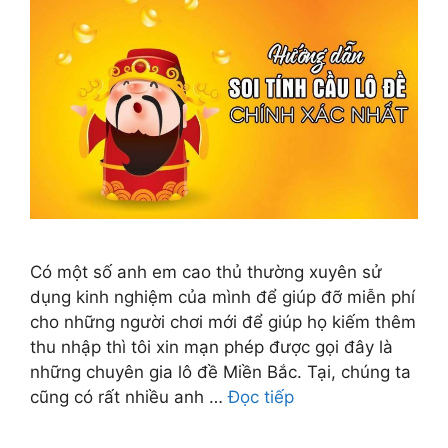
Có một số anh em cao thủ thường xuyên sử
dụng kinh nghiệm của mình để giúp đỡ miễn phí
cho những người chơi mới để giúp họ kiếm thêm
thu nhập thì tôi xin mạn phép được gọi đây là
những chuyên gia lô đề Miền Bắc. Tại, chúng ta
cũng có rất nhiều anh …
Đọc tiếp