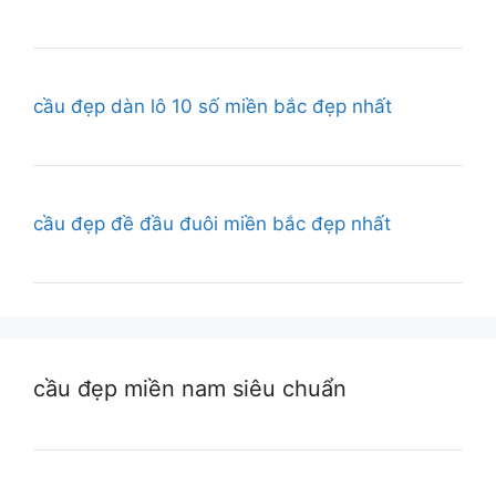
cầu đẹp dàn lô 10 số miền bắc đẹp nhất
cầu đẹp đề đầu đuôi miền bắc đẹp nhất
cầu đẹp miền nam siêu chuẩn