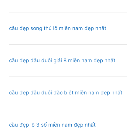
cầu đẹp song thủ lô miền nam đẹp nhất
cầu đẹp đầu đuôi giải 8 miền nam đẹp nhất
cầu đẹp đầu đuôi đặc biệt miền nam đẹp nhất
cầu đẹp lô 3 số miền nam đẹp nhất