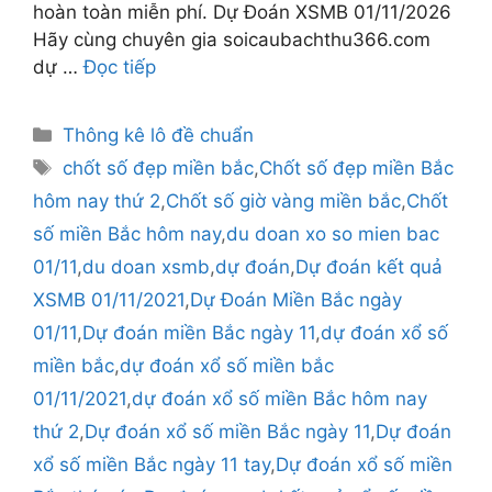
hoàn toàn miễn phí. Dự Đoán XSMB 01/11/2026
Hãy cùng chuyên gia soicaubachthu366.com
dự …
Đọc tiếp
Danh
Thông kê lô đề chuẩn
mục
Thẻ
chốt số đẹp miền bắc
,
Chốt số đẹp miền Bắc
hôm nay thứ 2
,
Chốt số giờ vàng miền bắc
,
Chốt
số miền Bắc hôm nay
,
du doan xo so mien bac
01/11
,
du doan xsmb
,
dự đoán
,
Dự đoán kết quả
XSMB 01/11/2021
,
Dự Đoán Miền Bắc ngày
01/11
,
Dự đoán miền Bắc ngày 11
,
dự đoán xổ số
miền bắc
,
dự đoán xổ số miền bắc
01/11/2021
,
dự đoán xổ số miền Bắc hôm nay
thứ 2
,
Dự đoán xổ số miền Bắc ngày 11
,
Dự đoán
xổ số miền Bắc ngày 11 tay
,
Dự đoán xổ số miền