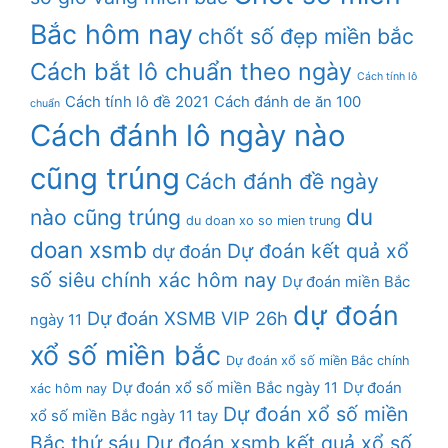
Bắc hôm nay
chốt số đẹp miền bắc
Cách bắt lô chuẩn theo ngày
Cách tính lô
Cách tính lô đề 2021
Cách đánh de ăn 100
chuẩn
Cách đánh lô ngày nào
cũng trúng
Cách đánh đề ngày
du
nào cũng trúng
du doan xo so mien trung
doan xsmb
Dự đoán kết quả xổ
dự đoán
số siêu chính xác hôm nay
Dự đoán miền Bắc
dự đoán
Dự đoán XSMB VIP 26h
ngày 11
xổ số miền bắc
Dự đoán xổ số miền Bắc chính
Dự đoán xổ số miền Bắc ngày 11
Dự đoán
xác hôm nay
Dự đoán xổ số miền
xổ số miền Bắc ngày 11 tay
Bắc thứ sáu Dự đoán xsmb kết quả xổ số