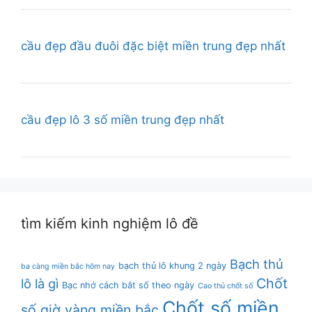
cầu đẹp đầu đuôi đặc biệt miền trung đẹp nhất
cầu đẹp lô 3 số miền trung đẹp nhất
tìm kiếm kinh nghiệm lô đề
Bạch thủ
bạch thủ lô khung 2 ngày
ba càng miền bắc hôm nay
Chốt
lô là gì
Bạc nhớ cách bắt số theo ngày
Cao thủ chốt số
Chốt số miền
số giờ vàng miền bắc