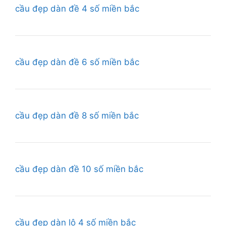
cầu đẹp dàn đề 4 số miền bắc
cầu đẹp dàn đề 6 số miền bắc
cầu đẹp dàn đề 8 số miền bắc
cầu đẹp dàn đề 10 số miền bắc
cầu đẹp dàn lô 4 số miền bắc