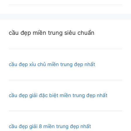
cầu đẹp miền trung siêu chuẩn
cầu đẹp xỉu chủ miền trung đẹp nhất
cầu đẹp giải đặc biệt miền trung đẹp nhất
cầu đẹp giải 8 miền trung đẹp nhất