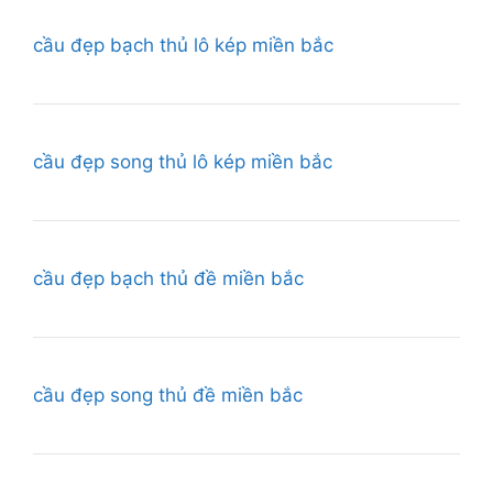
cầu đẹp bạch thủ lô kép miền bắc
cầu đẹp song thủ lô kép miền bắc
cầu đẹp bạch thủ đề miền bắc
cầu đẹp song thủ đề miền bắc