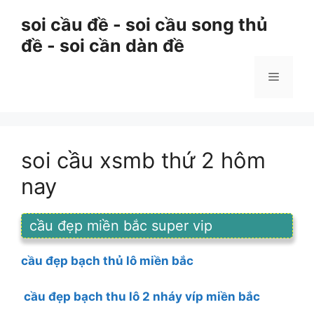
Chuyển
soi cầu đề - soi cầu song thủ
đến
đề - soi cần dàn đề
nội
dung
Menu
soi cầu xsmb thứ 2 hôm
nay
cầu đẹp miền bắc super vip
cầu đẹp bạch thủ lô miền bắc
cầu đẹp bạch thu lô 2 nháy víp miền bắc