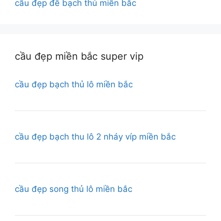
cầu đẹp đề bạch thủ miền bắc
cầu đẹp miền bắc super vip
cầu đẹp bạch thủ lô miền bắc
cầu đẹp bạch thu lô 2 nháy víp miền bắc
cầu đẹp song thủ lô miền bắc