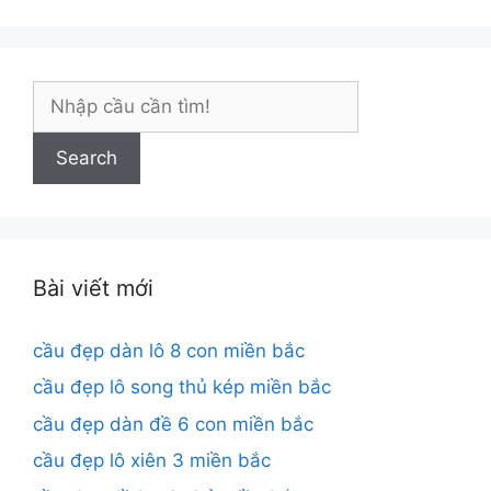
Search
Bài viết mới
cầu đẹp dàn lô 8 con miền bắc
cầu đẹp lô song thủ kép miền bắc
cầu đẹp dàn đề 6 con miền bắc
cầu đẹp lô xiên 3 miền bắc