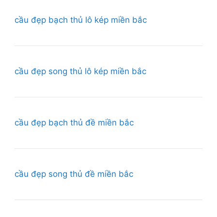
cầu đẹp bạch thủ lô kép miền bắc
cầu đẹp song thủ lô kép miền bắc
cầu đẹp bạch thủ đề miền bắc
cầu đẹp song thủ đề miền bắc