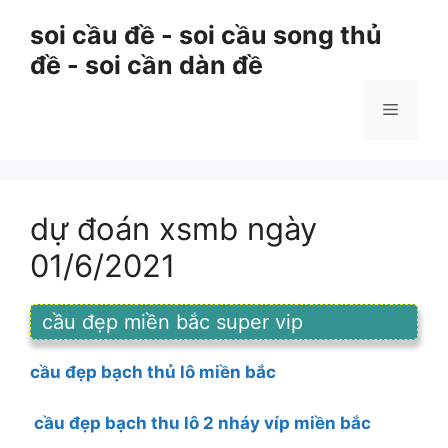
Chuyển
soi cầu đề - soi cầu song thủ
đến
đề - soi cần dàn đề
nội
dung
Menu
dự đoán xsmb ngày
01/6/2021
cầu đẹp miền bắc super vip
cầu đẹp bạch thủ lô miền bắc
cầu đẹp bạch thu lô 2 nháy víp miền bắc