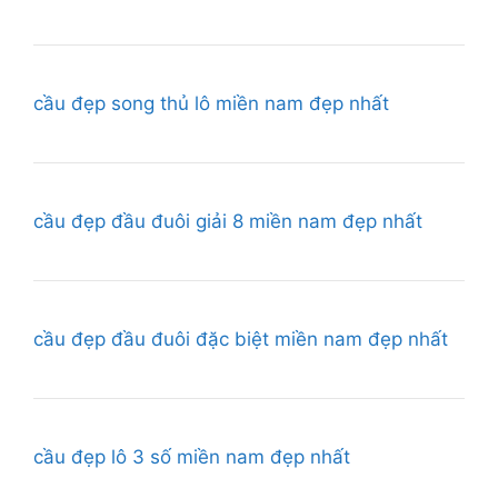
cầu đẹp song thủ lô miền nam đẹp nhất
cầu đẹp đầu đuôi giải 8 miền nam đẹp nhất
cầu đẹp đầu đuôi đặc biệt miền nam đẹp nhất
cầu đẹp lô 3 số miền nam đẹp nhất