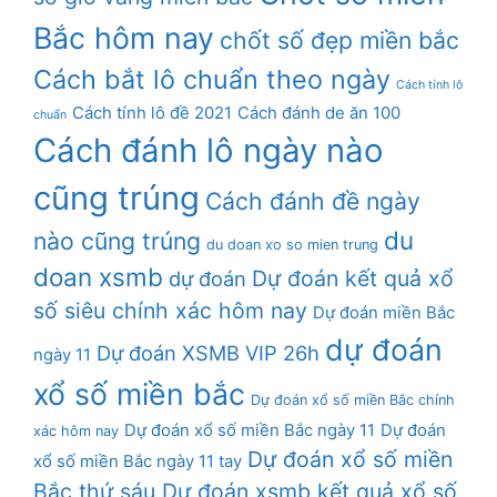
Bắc hôm nay
chốt số đẹp miền bắc
Cách bắt lô chuẩn theo ngày
Cách tính lô
Cách tính lô đề 2021
Cách đánh de ăn 100
chuẩn
Cách đánh lô ngày nào
cũng trúng
Cách đánh đề ngày
du
nào cũng trúng
du doan xo so mien trung
doan xsmb
Dự đoán kết quả xổ
dự đoán
số siêu chính xác hôm nay
Dự đoán miền Bắc
dự đoán
Dự đoán XSMB VIP 26h
ngày 11
xổ số miền bắc
Dự đoán xổ số miền Bắc chính
Dự đoán xổ số miền Bắc ngày 11
Dự đoán
xác hôm nay
Dự đoán xổ số miền
xổ số miền Bắc ngày 11 tay
Bắc thứ sáu Dự đoán xsmb kết quả xổ số