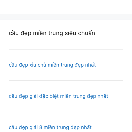
cầu đẹp miền trung siêu chuẩn
cầu đẹp xỉu chủ miền trung đẹp nhất
cầu đẹp giải đặc biệt miền trung đẹp nhất
cầu đẹp giải 8 miền trung đẹp nhất