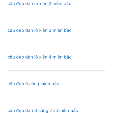
cầu đẹp dàn lô xiên 2 miền bắc
cầu đẹp dàn lô xiên 3 miền bắc
cầu đẹp dàn lô xiên 4 miền bắc
cầu đẹp 3 càng miền bắc
cầu đẹp dàn 3 càng 2 số miền bắc