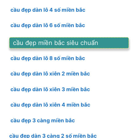
cầu đẹp dàn lô 4 số miền bắc
cầu đẹp dàn lô 6 số miền bắc
cầu đẹp miền bắc siêu chuẩn
cầu đẹp dàn lô 8 số miền bắc
cầu đẹp dàn lô xiên 2 miền bắc
cầu đẹp dàn lô xiên 3 miền bắc
cầu đẹp dàn lô xiên 4 miền bắc
cầu đẹp 3 càng miền bắc
cầu đẹp dàn 3 càng 2 số miền bắc