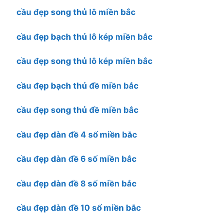
cầu đẹp song thủ lô miền bắc
cầu đẹp bạch thủ lô kép miền bắc
cầu đẹp song thủ lô kép miền bắc
cầu đẹp bạch thủ đề miền bắc
cầu đẹp song thủ đề miền bắc
cầu đẹp dàn đề 4 số miền bắc
cầu đẹp dàn đề 6 số miền bắc
cầu đẹp dàn đề 8 số miền bắc
cầu đẹp dàn đề 10 số miền bắc