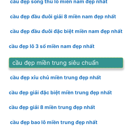
cầu đẹp song thủ lô miền nam đẹp nhất
cầu đẹp đầu đuôi giải 8 miền nam đẹp nhất
cầu đẹp đầu đuôi đặc biệt miền nam đẹp nhất
cầu đẹp lô 3 số miền nam đẹp nhất
cầu đẹp miền trung siêu chuẩn
cầu đẹp xỉu chủ miền trung đẹp nhất
cầu đẹp giải đặc biệt miền trung đẹp nhất
cầu đẹp giải 8 miền trung đẹp nhất
cầu đẹp bao lô miền trung đẹp nhất