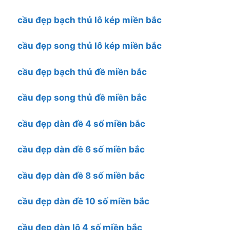
cầu đẹp bạch thủ lô kép miền bắc
cầu đẹp song thủ lô kép miền bắc
cầu đẹp bạch thủ đề miền bắc
cầu đẹp song thủ đề miền bắc
cầu đẹp dàn đề 4 số miền bắc
cầu đẹp dàn đề 6 số miền bắc
cầu đẹp dàn đề 8 số miền bắc
cầu đẹp dàn đề 10 số miền bắc
cầu đẹp dàn lô 4 số miền bắc