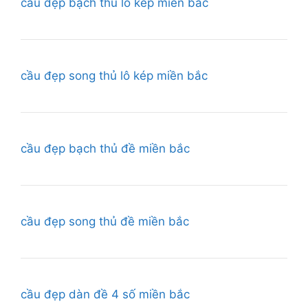
cầu đẹp bạch thủ lô kép miền bắc
cầu đẹp song thủ lô kép miền bắc
cầu đẹp bạch thủ đề miền bắc
cầu đẹp song thủ đề miền bắc
cầu đẹp dàn đề 4 số miền bắc