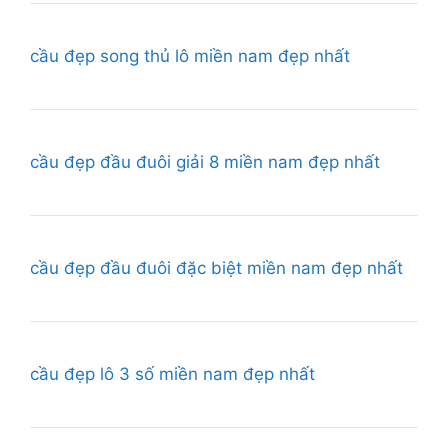
cầu đẹp song thủ lô miền nam đẹp nhất
cầu đẹp đầu đuôi giải 8 miền nam đẹp nhất
cầu đẹp đầu đuôi đặc biệt miền nam đẹp nhất
cầu đẹp lô 3 số miền nam đẹp nhất