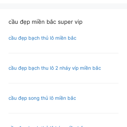
cầu đẹp miền bắc super vip
cầu đẹp bạch thủ lô miền bắc
cầu đẹp bạch thu lô 2 nháy víp miền bắc
cầu đẹp song thủ lô miền bắc