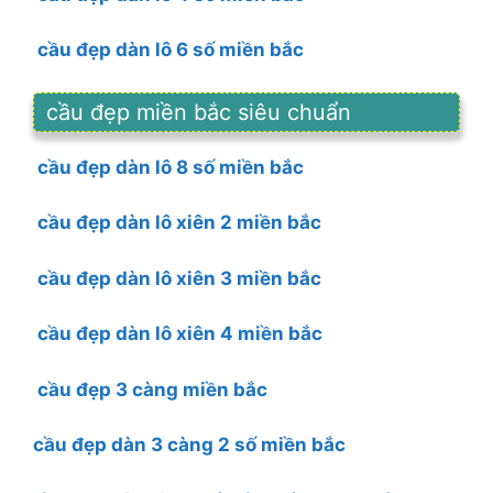
cầu đẹp dàn lô 6 số miền bắc
cầu đẹp miền bắc siêu chuẩn
cầu đẹp dàn lô 8 số miền bắc
cầu đẹp dàn lô xiên 2 miền bắc
cầu đẹp dàn lô xiên 3 miền bắc
cầu đẹp dàn lô xiên 4 miền bắc
cầu đẹp 3 càng miền bắc
cầu đẹp dàn 3 càng 2 số miền bắc