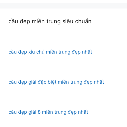
cầu đẹp miền trung siêu chuẩn
cầu đẹp xỉu chủ miền trung đẹp nhất
cầu đẹp giải đặc biệt miền trung đẹp nhất
cầu đẹp giải 8 miền trung đẹp nhất