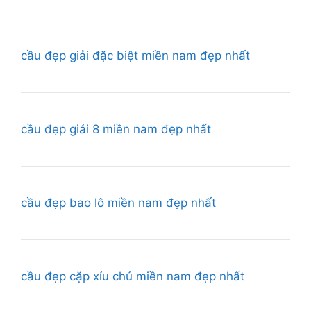
cầu đẹp giải đặc biệt miền nam đẹp nhất
cầu đẹp giải 8 miền nam đẹp nhất
cầu đẹp bao lô miền nam đẹp nhất
cầu đẹp cặp xỉu chủ miền nam đẹp nhất