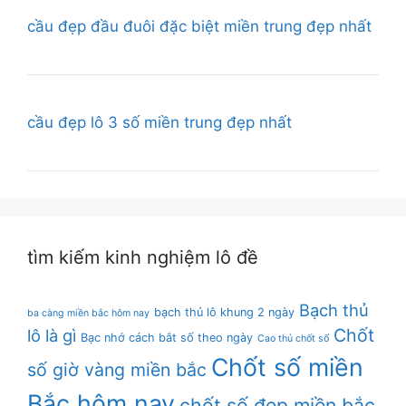
cầu đẹp đầu đuôi đặc biệt miền trung đẹp nhất
cầu đẹp lô 3 số miền trung đẹp nhất
tìm kiếm kinh nghiệm lô đề
Bạch thủ
bạch thủ lô khung 2 ngày
ba càng miền bắc hôm nay
Chốt
lô là gì
Bạc nhớ cách bắt số theo ngày
Cao thủ chốt số
Chốt số miền
số giờ vàng miền bắc
Bắc hôm nay
chốt số đẹp miền bắc