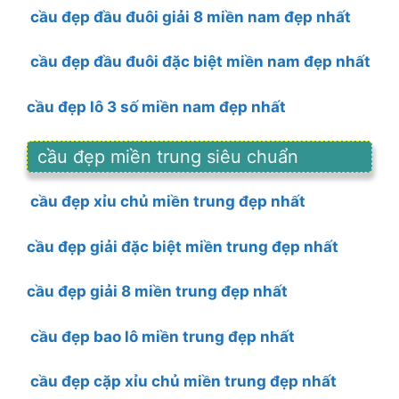
cầu đẹp đầu đuôi giải 8 miền nam đẹp nhất
cầu đẹp đầu đuôi đặc biệt miền nam đẹp nhất
cầu đẹp lô 3 số miền nam đẹp nhất
cầu đẹp miền trung siêu chuẩn
cầu đẹp xỉu chủ miền trung đẹp nhất
cầu đẹp giải đặc biệt miền trung đẹp nhất
cầu đẹp giải 8 miền trung đẹp nhất
cầu đẹp bao lô miền trung đẹp nhất
cầu đẹp cặp xỉu chủ miền trung đẹp nhất