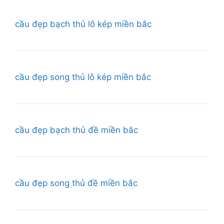
cầu đẹp bạch thủ lô kép miền bắc
cầu đẹp song thủ lô kép miền bắc
cầu đẹp bạch thủ đề miền bắc
cầu đẹp song thủ đề miền bắc