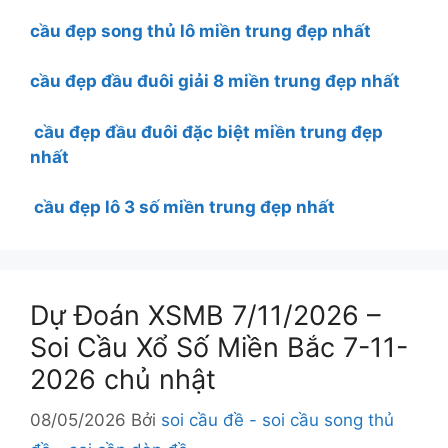
cầu đẹp song thủ lô miền trung đẹp nhất
cầu đẹp đầu đuôi giải 8 miền trung đẹp nhất
cầu đẹp đầu đuôi đặc biệt miền trung đẹp
nhất
cầu đẹp lô 3 số miền trung đẹp nhất
Dự Đoán XSMB 7/11/2026 –
Soi Cầu Xổ Số Miền Bắc 7-11-
2026 chủ nhật
08/05/2026
Bởi
soi cầu đề - soi cầu song thủ