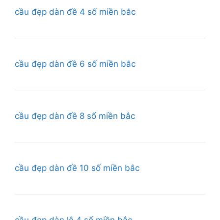
cầu đẹp dàn đề 4 số miền bắc
cầu đẹp dàn đề 6 số miền bắc
cầu đẹp dàn đề 8 số miền bắc
cầu đẹp dàn đề 10 số miền bắc