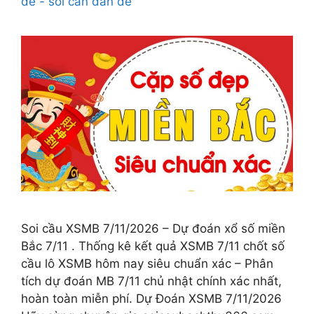
đề - soi cần dàn đề
Soi cầu XSMB 7/11/2026 – Dự đoán xổ số miền
Bắc 7/11 . Thống kê kết quả XSMB 7/11 chốt số
cầu lô XSMB hôm nay siêu chuẩn xác – Phân
tích dự đoán MB 7/11 chủ nhật chính xác nhất,
hoàn toàn miễn phí. Dự Đoán XSMB 7/11/2026