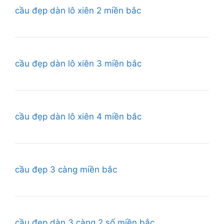
cầu đẹp dàn lô xiên 2 miền bắc
cầu đẹp dàn lô xiên 3 miền bắc
cầu đẹp dàn lô xiên 4 miền bắc
cầu đẹp 3 càng miền bắc
cầu đẹp dàn 3 càng 2 số miền bắc