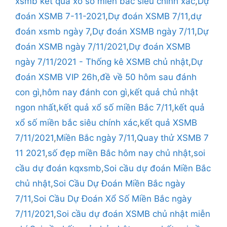
xsmb kết quả xổ số miền bắc siêu chính xác
,
Dự
đoán XSMB 7-11-2021
,
Dự đoán XSMB 7/11
,
dự
đoán xsmb ngày 7
,
Dự đoán XSMB ngày 7/11
,
Dự
đoán XSMB ngày 7/11/2021
,
Dự đoán XSMB
ngày 7/11/2021 - Thống kê XSMB chủ nhật
,
Dự
đoán XSMB VIP 26h
,
đề về 50 hôm sau đánh
con gì
,
hôm nay đánh con gì
,
kết quả chủ nhật
ngon nhất
,
kết quả xổ số miền Bắc 7/11
,
kết quả
xổ số miền bắc siêu chính xác
,
kết quả XSMB
7/11/2021
,
Miền Bắc ngày 7/11
,
Quay thử XSMB 7
11 2021
,
số đẹp miền Bắc hôm nay chủ nhật
,
soi
cầu dự đoán kqxsmb
,
Soi cầu dự đoán Miền Bắc
chủ nhật
,
Soi Cầu Dự Đoán Miền Bắc ngày
7/11
,
Soi Cầu Dự Đoán Xổ Số Miền Bắc ngày
7/11/2021
,
Soi cầu dự đoán XSMB chủ nhật miễn