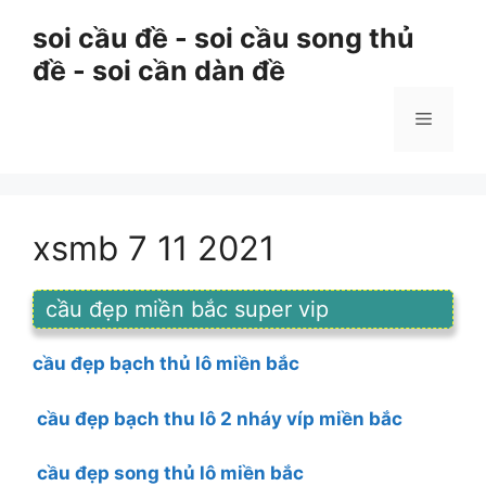
Chuyển
soi cầu đề - soi cầu song thủ
đến
đề - soi cần dàn đề
nội
dung
Menu
xsmb 7 11 2021
cầu đẹp miền bắc super vip
cầu đẹp bạch thủ lô miền bắc
cầu đẹp bạch thu lô 2 nháy víp miền bắc
cầu đẹp song thủ lô miền bắc