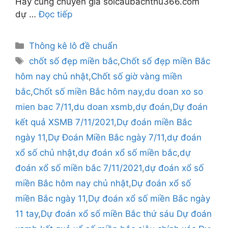
Hãy cùng chuyên gia soicaubachthu366.com
dự …
Đọc tiếp
Danh
Thông kê lô đề chuẩn
mục
Thẻ
chốt số đẹp miền bắc
,
Chốt số đẹp miền Bắc
hôm nay chủ nhật
,
Chốt số giờ vàng miền
bắc
,
Chốt số miền Bắc hôm nay
,
du doan xo so
mien bac 7/11
,
du doan xsmb
,
dự đoán
,
Dự đoán
kết quả XSMB 7/11/2021
,
Dự đoán miền Bắc
ngày 11
,
Dự Đoán Miền Bắc ngày 7/11
,
dự đoán
xổ số chủ nhật
,
dự đoán xổ số miền bắc
,
dự
đoán xổ số miền bắc 7/11/2021
,
dự đoán xổ số
miền Bắc hôm nay chủ nhật
,
Dự đoán xổ số
miền Bắc ngày 11
,
Dự đoán xổ số miền Bắc ngày
11 tay
,
Dự đoán xổ số miền Bắc thứ sáu Dự đoán