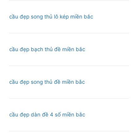
cầu đẹp song thủ lô kép miền bắc
cầu đẹp bạch thủ đề miền bắc
cầu đẹp song thủ đề miền bắc
cầu đẹp dàn đề 4 số miền bắc