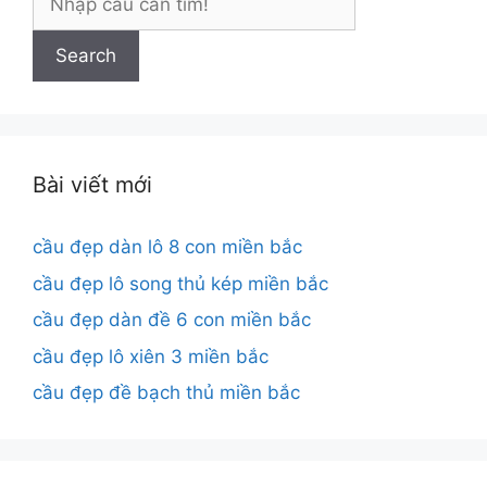
Search
Bài viết mới
cầu đẹp dàn lô 8 con miền bắc
cầu đẹp lô song thủ kép miền bắc
cầu đẹp dàn đề 6 con miền bắc
cầu đẹp lô xiên 3 miền bắc
cầu đẹp đề bạch thủ miền bắc