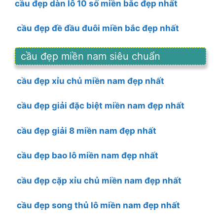
cầu đẹp dàn lô 10 số miền bắc đẹp nhất
cầu đẹp đề đầu đuôi miền bắc đẹp nhất
cầu đẹp miền nam siêu chuẩn
cầu đẹp xỉu chủ miền nam đẹp nhất
cầu đẹp giải đặc biệt miền nam đẹp nhất
cầu đẹp giải 8 miền nam đẹp nhất
cầu đẹp bao lô miền nam đẹp nhất
cầu đẹp cặp xỉu chủ miền nam đẹp nhất
cầu đẹp song thủ lô miền nam đẹp nhất