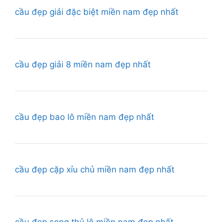
cầu đẹp giải đặc biệt miền nam đẹp nhất
cầu đẹp giải 8 miền nam đẹp nhất
cầu đẹp bao lô miền nam đẹp nhất
cầu đẹp cặp xỉu chủ miền nam đẹp nhất