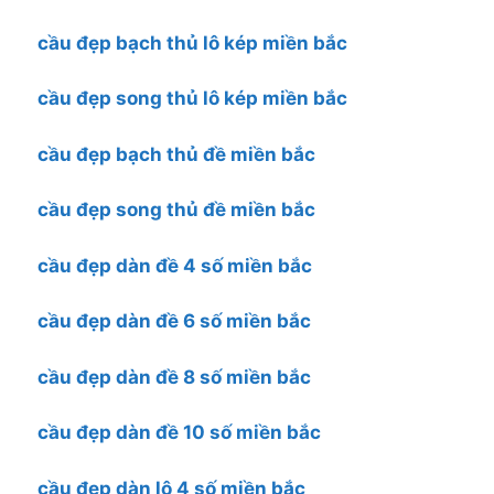
cầu đẹp bạch thủ lô kép miền bắc
cầu đẹp song thủ lô kép miền bắc
cầu đẹp bạch thủ đề miền bắc
cầu đẹp song thủ đề miền bắc
cầu đẹp dàn đề 4 số miền bắc
cầu đẹp dàn đề 6 số miền bắc
cầu đẹp dàn đề 8 số miền bắc
cầu đẹp dàn đề 10 số miền bắc
cầu đẹp dàn lô 4 số miền bắc