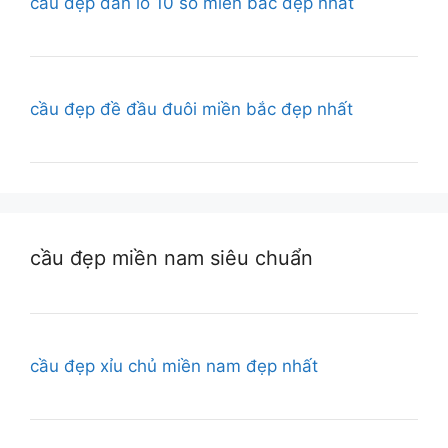
cầu đẹp dàn lô 10 số miền bắc đẹp nhất
cầu đẹp đề đầu đuôi miền bắc đẹp nhất
cầu đẹp miền nam siêu chuẩn
cầu đẹp xỉu chủ miền nam đẹp nhất