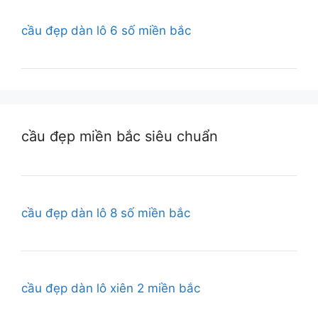
cầu đẹp dàn lô 6 số miền bắc
cầu đẹp miền bắc siêu chuẩn
cầu đẹp dàn lô 8 số miền bắc
cầu đẹp dàn lô xiên 2 miền bắc