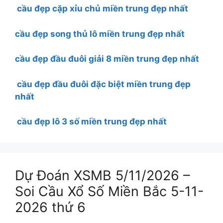
cầu đẹp cặp xỉu chủ miền trung đẹp nhất
cầu đẹp song thủ lô miền trung đẹp nhất
cầu đẹp đầu đuôi giải 8 miền trung đẹp nhất
cầu đẹp đầu đuôi đặc biệt miền trung đẹp
nhất
cầu đẹp lô 3 số miền trung đẹp nhất
Dự Đoán XSMB 5/11/2026 –
Soi Cầu Xổ Số Miền Bắc 5-11-
2026 thứ 6