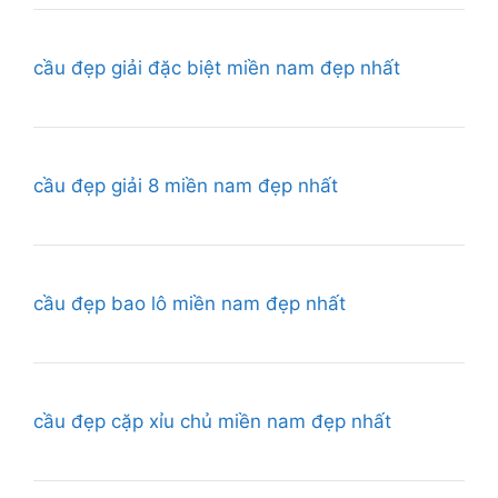
cầu đẹp giải đặc biệt miền nam đẹp nhất
cầu đẹp giải 8 miền nam đẹp nhất
cầu đẹp bao lô miền nam đẹp nhất
cầu đẹp cặp xỉu chủ miền nam đẹp nhất