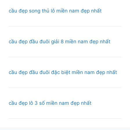
cầu đẹp song thủ lô miền nam đẹp nhất
cầu đẹp đầu đuôi giải 8 miền nam đẹp nhất
cầu đẹp đầu đuôi đặc biệt miền nam đẹp nhất
cầu đẹp lô 3 số miền nam đẹp nhất