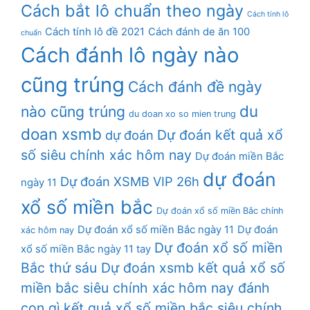
Cách bắt lô chuẩn theo ngày
Cách tính lô
Cách tính lô đề 2021
Cách đánh de ăn 100
chuẩn
Cách đánh lô ngày nào
cũng trúng
Cách đánh đề ngày
du
nào cũng trúng
du doan xo so mien trung
doan xsmb
Dự đoán kết quả xổ
dự đoán
số siêu chính xác hôm nay
Dự đoán miền Bắc
dự đoán
Dự đoán XSMB VIP 26h
ngày 11
xổ số miền bắc
Dự đoán xổ số miền Bắc chính
Dự đoán xổ số miền Bắc ngày 11
Dự đoán
xác hôm nay
Dự đoán xổ số miền
xổ số miền Bắc ngày 11 tay
Bắc thứ sáu Dự đoán xsmb kết quả xổ số
miền bắc siêu chính xác
hôm nay đánh
con gì
kết quả xổ số miền bắc siêu chính