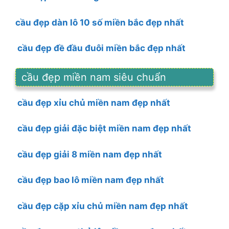
cầu đẹp dàn lô 10 số miền bắc đẹp nhất
cầu đẹp đề đầu đuôi miền bắc đẹp nhất
cầu đẹp miền nam siêu chuẩn
cầu đẹp xỉu chủ miền nam đẹp nhất
cầu đẹp giải đặc biệt miền nam đẹp nhất
cầu đẹp giải 8 miền nam đẹp nhất
cầu đẹp bao lô miền nam đẹp nhất
cầu đẹp cặp xỉu chủ miền nam đẹp nhất