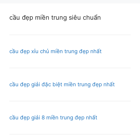
cầu đẹp miền trung siêu chuẩn
cầu đẹp xỉu chủ miền trung đẹp nhất
cầu đẹp giải đặc biệt miền trung đẹp nhất
cầu đẹp giải 8 miền trung đẹp nhất