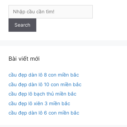
Search
Bài viết mới
cầu đẹp dàn lô 8 con miền bắc
cầu đẹp dàn lô 10 con miền bắc
cầu đẹp lô bạch thủ miền bắc
cầu đẹp lô xiên 3 miền bắc
cầu đẹp dàn lô 6 con miền bắc