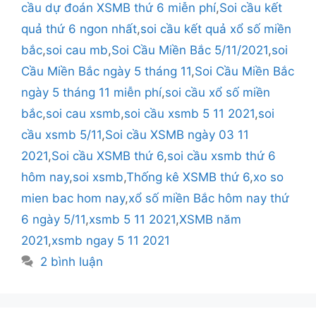
cầu dự đoán XSMB thứ 6 miễn phí
,
Soi cầu kết
quả thứ 6 ngon nhất
,
soi cầu kết quả xổ số miền
bắc
,
soi cau mb
,
Soi Cầu Miền Bắc 5/11/2021
,
soi
Cầu Miền Bắc ngày 5 tháng 11
,
Soi Cầu Miền Bắc
ngày 5 tháng 11 miễn phí
,
soi cầu xổ số miền
bắc
,
soi cau xsmb
,
soi cầu xsmb 5 11 2021
,
soi
cầu xsmb 5/11
,
Soi cầu XSMB ngày 03 11
2021
,
Soi cầu XSMB thứ 6
,
soi cầu xsmb thứ 6
hôm nay
,
soi xsmb
,
Thống kê XSMB thứ 6
,
xo so
mien bac hom nay
,
xổ số miền Bắc hôm nay thứ
6 ngày 5/11
,
xsmb 5 11 2021
,
XSMB năm
2021
,
xsmb ngay 5 11 2021
2 bình luận