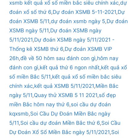
xsmb kết quả xổ số miền bắc siêu chính xác
,
dự
đoán xổ số thứ 6
,
Dự đoán XSMB 5-11-2021
,
Dự
đoán XSMB 5/11
,
dự đoán xsmb ngày 5
,
Dự đoán
XSMB ngày 5/11
,
Dự đoán XSMB ngày
5/11/2021
,
Dự đoán XSMB ngày 5/11/2021 -
Thống kê XSMB thứ 6
,
Dự đoán XSMB VIP
26h
,
đề về 50 hôm sau đánh con gì
,
hôm nay
đánh con gì
,
kết quả thứ 6 ngon nhất
,
kết quả xổ
số miền Bắc 5/11
,
kết quả xổ số miền bắc siêu
chính xác
,
kết quả XSMB 5/11/2021
,
Miền Bắc
ngày 5/11
,
Quay thử XSMB 5 11 2021
,
số đẹp
miền Bắc hôm nay thứ 6
,
soi cầu dự đoán
kqxsmb
,
Soi Cầu Dự Đoán Miền Bắc ngày
5/11
,
Soi cầu dự đoán Miền Bắc thứ 6
,
Soi Cầu
Dự Đoán Xổ Số Miền Bắc ngày 5/11/2021
,
Soi