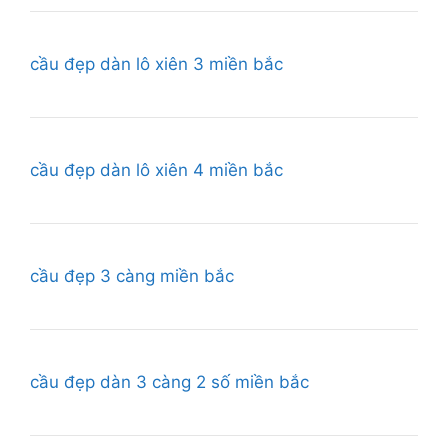
cầu đẹp dàn lô xiên 3 miền bắc
cầu đẹp dàn lô xiên 4 miền bắc
cầu đẹp 3 càng miền bắc
cầu đẹp dàn 3 càng 2 số miền bắc