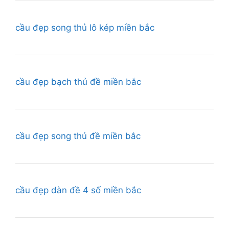
cầu đẹp song thủ lô kép miền bắc
cầu đẹp bạch thủ đề miền bắc
cầu đẹp song thủ đề miền bắc
cầu đẹp dàn đề 4 số miền bắc