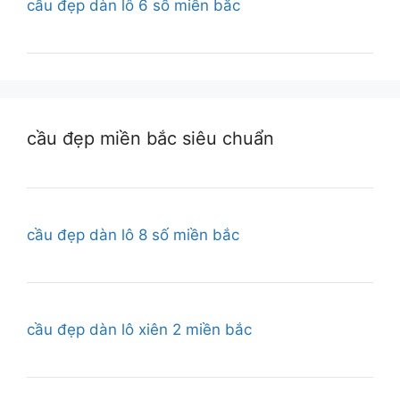
cầu đẹp dàn lô 6 số miền bắc
cầu đẹp miền bắc siêu chuẩn
cầu đẹp dàn lô 8 số miền bắc
cầu đẹp dàn lô xiên 2 miền bắc