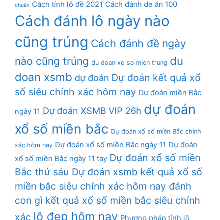
Cách tính lô đề 2021
Cách đánh de ăn 100
chuẩn
Cách đánh lô ngày nào
cũng trúng
Cách đánh đề ngày
du
nào cũng trúng
du doan xo so mien trung
doan xsmb
Dự đoán kết quả xổ
dự đoán
số siêu chính xác hôm nay
Dự đoán miền Bắc
dự đoán
Dự đoán XSMB VIP 26h
ngày 11
xổ số miền bắc
Dự đoán xổ số miền Bắc chính
Dự đoán xổ số miền Bắc ngày 11
Dự đoán
xác hôm nay
Dự đoán xổ số miền
xổ số miền Bắc ngày 11 tay
Bắc thứ sáu Dự đoán xsmb kết quả xổ số
miền bắc siêu chính xác
hôm nay đánh
con gì
kết quả xổ số miền bắc siêu chính
lô đẹp hôm nay
xác
Phương pháp tính lô