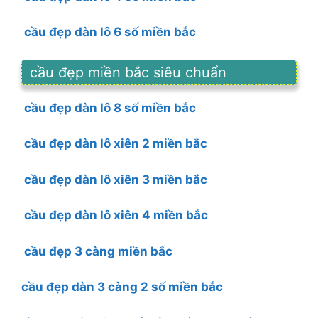
cầu đẹp dàn lô 6 số miền bắc
cầu đẹp miền bắc siêu chuẩn
cầu đẹp dàn lô 8 số miền bắc
cầu đẹp dàn lô xiên 2 miền bắc
cầu đẹp dàn lô xiên 3 miền bắc
cầu đẹp dàn lô xiên 4 miền bắc
cầu đẹp 3 càng miền bắc
cầu đẹp dàn 3 càng 2 số miền bắc