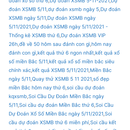
đoán xổ số thứ 6
,
Dự đoán XSMB 5-11-2021
,
Dự
đoán XSMB 5/11
,
dự đoán xsmb ngày 5
,
Dự đoán
XSMB ngày 5/11
,
Dự đoán XSMB ngày
5/11/2021
,
Dự đoán XSMB ngày 5/11/2021 -
Thống kê XSMB thứ 6
,
Dự đoán XSMB VIP
26h
,
đề về 50 hôm sau đánh con gì
,
hôm nay
đánh con gì
,
kết quả thứ 6 ngon nhất
,
kết quả xổ
số miền Bắc 5/11
,
kết quả xổ số miền bắc siêu
chính xác
,
kết quả XSMB 5/11/2021
,
Miền Bắc
ngày 5/11
,
Quay thử XSMB 5 11 2021
,
số đẹp
miền Bắc hôm nay thứ 6
,
soi cầu dự đoán
kqxsmb
,
Soi Cầu Dự Đoán Miền Bắc ngày
5/11
,
Soi cầu dự đoán Miền Bắc thứ 6
,
Soi Cầu
Dự Đoán Xổ Số Miền Bắc ngày 5/11/2021
,
Soi
cầu dự đoán XSMB thứ 6 miễn phí
,
Soi cầu kết