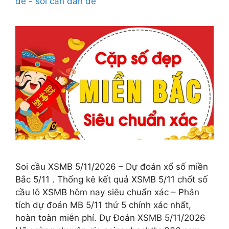
đề - soi cần dàn đề
Soi cầu XSMB 5/11/2026 – Dự đoán xổ số miền
Bắc 5/11 . Thống kê kết quả XSMB 5/11 chốt số
cầu lô XSMB hôm nay siêu chuẩn xác – Phân
tích dự đoán MB 5/11 thứ 5 chính xác nhất,
hoàn toàn miễn phí. Dự Đoán XSMB 5/11/2026