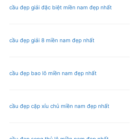
cầu đẹp giải đặc biệt miền nam đẹp nhất
cầu đẹp giải 8 miền nam đẹp nhất
cầu đẹp bao lô miền nam đẹp nhất
cầu đẹp cặp xỉu chủ miền nam đẹp nhất