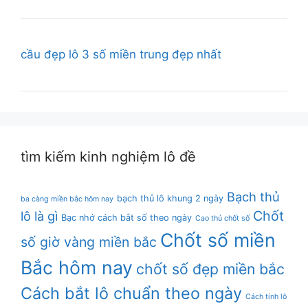
cầu đẹp lô 3 số miền trung đẹp nhất
tìm kiếm kinh nghiệm lô đề
Bạch thủ
bạch thủ lô khung 2 ngày
ba càng miền bắc hôm nay
Chốt
lô là gì
Bạc nhớ cách bắt số theo ngày
Cao thủ chốt số
Chốt số miền
số giờ vàng miền bắc
Bắc hôm nay
chốt số đẹp miền bắc
Cách bắt lô chuẩn theo ngày
Cách tính lô