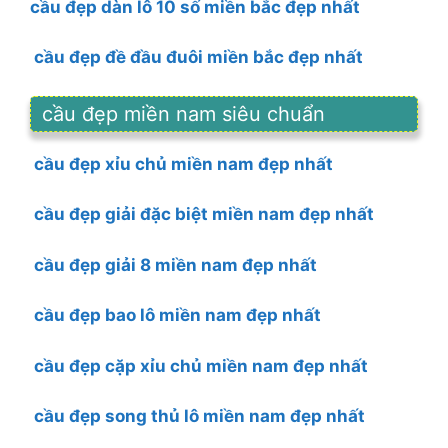
cầu đẹp dàn lô 10 số miền bắc đẹp nhất
cầu đẹp đề đầu đuôi miền bắc đẹp nhất
cầu đẹp miền nam siêu chuẩn
cầu đẹp xỉu chủ miền nam đẹp nhất
cầu đẹp giải đặc biệt miền nam đẹp nhất
cầu đẹp giải 8 miền nam đẹp nhất
cầu đẹp bao lô miền nam đẹp nhất
cầu đẹp cặp xỉu chủ miền nam đẹp nhất
cầu đẹp song thủ lô miền nam đẹp nhất