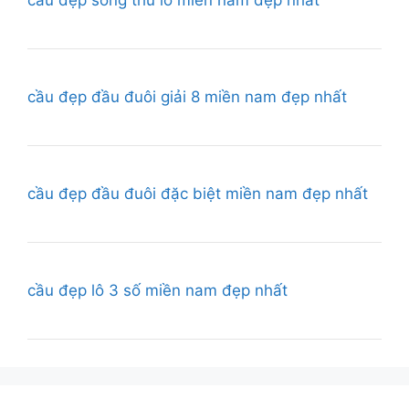
cầu đẹp song thủ lô miền nam đẹp nhất
cầu đẹp đầu đuôi giải 8 miền nam đẹp nhất
cầu đẹp đầu đuôi đặc biệt miền nam đẹp nhất
cầu đẹp lô 3 số miền nam đẹp nhất