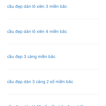
cầu đẹp dàn lô xiên 3 miền bắc
cầu đẹp dàn lô xiên 4 miền bắc
cầu đẹp 3 càng miền bắc
cầu đẹp dàn 3 càng 2 số miền bắc