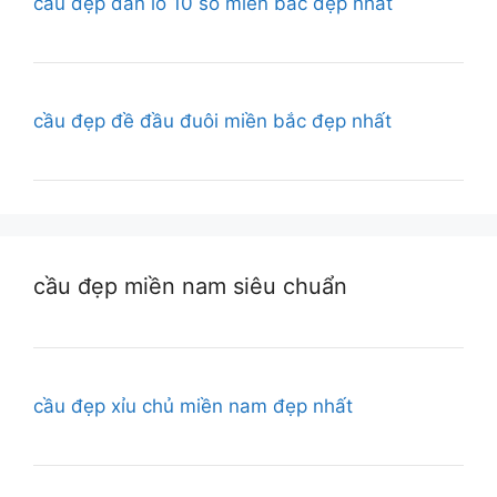
cầu đẹp dàn lô 10 số miền bắc đẹp nhất
cầu đẹp đề đầu đuôi miền bắc đẹp nhất
cầu đẹp miền nam siêu chuẩn
cầu đẹp xỉu chủ miền nam đẹp nhất