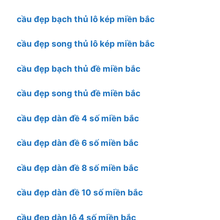
cầu đẹp bạch thủ lô kép miền bắc
cầu đẹp song thủ lô kép miền bắc
cầu đẹp bạch thủ đề miền bắc
cầu đẹp song thủ đề miền bắc
cầu đẹp dàn đề 4 số miền bắc
cầu đẹp dàn đề 6 số miền bắc
cầu đẹp dàn đề 8 số miền bắc
cầu đẹp dàn đề 10 số miền bắc
cầu đẹp dàn lô 4 số miền bắc