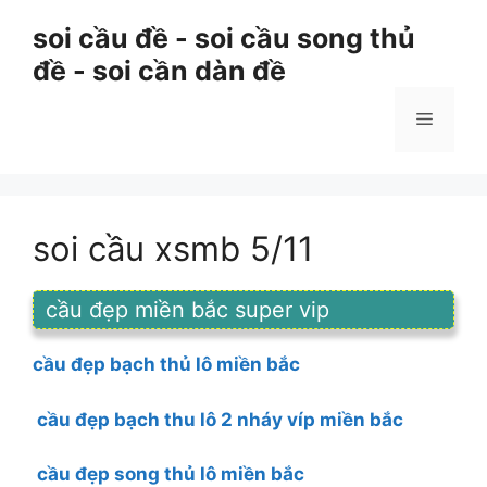
Chuyển
soi cầu đề - soi cầu song thủ
đến
đề - soi cần dàn đề
nội
dung
Menu
soi cầu xsmb 5/11
cầu đẹp miền bắc super vip
cầu đẹp bạch thủ lô miền bắc
cầu đẹp bạch thu lô 2 nháy víp miền bắc
cầu đẹp song thủ lô miền bắc