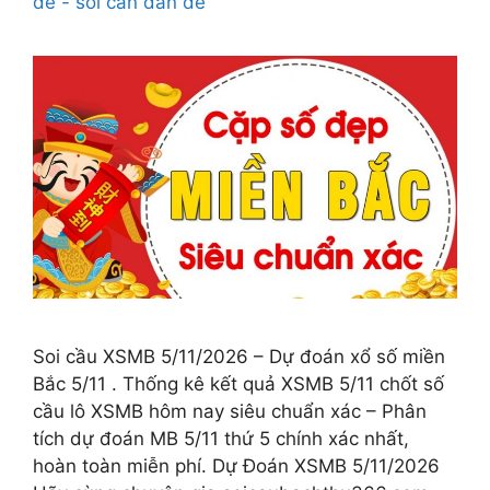
đề - soi cần dàn đề
Soi cầu XSMB 5/11/2026 – Dự đoán xổ số miền
Bắc 5/11 . Thống kê kết quả XSMB 5/11 chốt số
cầu lô XSMB hôm nay siêu chuẩn xác – Phân
tích dự đoán MB 5/11 thứ 5 chính xác nhất,
hoàn toàn miễn phí. Dự Đoán XSMB 5/11/2026