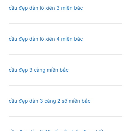
cầu đẹp dàn lô xiên 3 miền bắc
cầu đẹp dàn lô xiên 4 miền bắc
cầu đẹp 3 càng miền bắc
cầu đẹp dàn 3 càng 2 số miền bắc