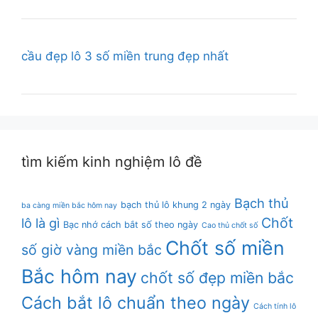
cầu đẹp lô 3 số miền trung đẹp nhất
tìm kiếm kinh nghiệm lô đề
Bạch thủ
bạch thủ lô khung 2 ngày
ba càng miền bắc hôm nay
Chốt
lô là gì
Bạc nhớ cách bắt số theo ngày
Cao thủ chốt số
Chốt số miền
số giờ vàng miền bắc
Bắc hôm nay
chốt số đẹp miền bắc
Cách bắt lô chuẩn theo ngày
Cách tính lô