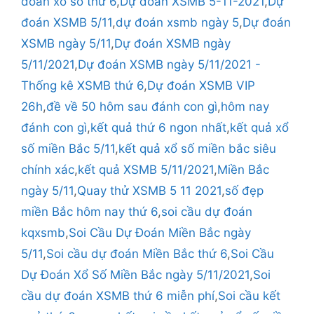
đoán xổ số thứ 6
,
Dự đoán XSMB 5-11-2021
,
Dự
đoán XSMB 5/11
,
dự đoán xsmb ngày 5
,
Dự đoán
XSMB ngày 5/11
,
Dự đoán XSMB ngày
5/11/2021
,
Dự đoán XSMB ngày 5/11/2021 -
Thống kê XSMB thứ 6
,
Dự đoán XSMB VIP
26h
,
đề về 50 hôm sau đánh con gì
,
hôm nay
đánh con gì
,
kết quả thứ 6 ngon nhất
,
kết quả xổ
số miền Bắc 5/11
,
kết quả xổ số miền bắc siêu
chính xác
,
kết quả XSMB 5/11/2021
,
Miền Bắc
ngày 5/11
,
Quay thử XSMB 5 11 2021
,
số đẹp
miền Bắc hôm nay thứ 6
,
soi cầu dự đoán
kqxsmb
,
Soi Cầu Dự Đoán Miền Bắc ngày
5/11
,
Soi cầu dự đoán Miền Bắc thứ 6
,
Soi Cầu
Dự Đoán Xổ Số Miền Bắc ngày 5/11/2021
,
Soi
cầu dự đoán XSMB thứ 6 miễn phí
,
Soi cầu kết