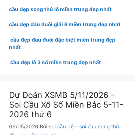
cầu đẹp song thủ lô miền trung đẹp nhất
cầu đẹp đầu đuôi giải 8 miền trung đẹp nhất
cầu đẹp đầu đuôi đặc biệt miền trung đẹp
nhất
cầu đẹp lô 3 số miền trung đẹp nhất
Dự Đoán XSMB 5/11/2026 –
Soi Cầu Xổ Số Miền Bắc 5-11-
2026 thứ 6
06/05/2026
Bởi
soi cầu đề - soi cầu song thủ