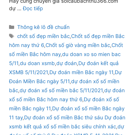
Hãy cùng chuyên gia soicaubachthu366.com
dự …
Đọc tiếp
Danh
Thông kê lô đề chuẩn
mục
Thẻ
chốt số đẹp miền bắc
,
Chốt số đẹp miền Bắc
hôm nay thứ 6
,
Chốt số giờ vàng miền bắc
,
Chốt
số miền Bắc hôm nay
,
du doan xo so mien bac
5/11
,
du doan xsmb
,
dự đoán
,
Dự đoán kết quả
XSMB 5/11/2021
,
Dự đoán miền Bắc ngày 11
,
Dự
Đoán Miền Bắc ngày 5/11
,
dự đoán xổ số miền
bắc
,
dự đoán xổ số miền bắc 5/11/2021
,
dự đoán
xổ số miền Bắc hôm nay thứ 6
,
Dự đoán xổ số
miền Bắc ngày 11
,
Dự đoán xổ số miền Bắc ngày
11 tay
,
Dự đoán xổ số miền Bắc thứ sáu Dự đoán
xsmb kết quả xổ số miền bắc siêu chính xác
,
dự