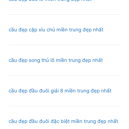
cầu đẹp cặp xỉu chủ miền trung đẹp nhất
cầu đẹp song thủ lô miền trung đẹp nhất
cầu đẹp đầu đuôi giải 8 miền trung đẹp nhất
cầu đẹp đầu đuôi đặc biệt miền trung đẹp nhất