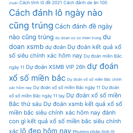
Cách tính lô đề 2021
Cách đánh de ăn 100
chuẩn
Cách đánh lô ngày nào
cũng trúng
Cách đánh đề ngày
du
nào cũng trúng
du doan xo so mien trung
doan xsmb
Dự đoán kết quả xổ
dự đoán
số siêu chính xác hôm nay
Dự đoán miền Bắc
dự đoán
Dự đoán XSMB VIP 26h
ngày 11
xổ số miền bắc
Dự đoán xổ số miền Bắc chính
Dự đoán xổ số miền Bắc ngày 11
Dự đoán
xác hôm nay
Dự đoán xổ số miền
xổ số miền Bắc ngày 11 tay
Bắc thứ sáu Dự đoán xsmb kết quả xổ số
miền bắc siêu chính xác
hôm nay đánh
con gì
kết quả xổ số miền bắc siêu chính
lô đẹp hôm nay
xác
Phương pháp tính lô