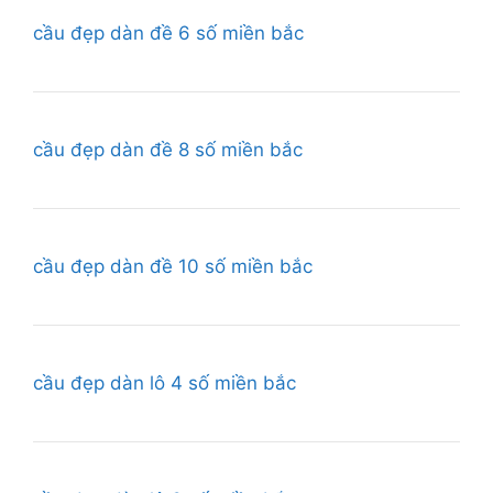
cầu đẹp dàn đề 6 số miền bắc
cầu đẹp dàn đề 8 số miền bắc
cầu đẹp dàn đề 10 số miền bắc
cầu đẹp dàn lô 4 số miền bắc