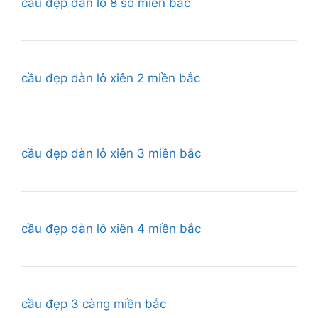
cầu đẹp dàn lô 8 số miền bắc
cầu đẹp dàn lô xiên 2 miền bắc
cầu đẹp dàn lô xiên 3 miền bắc
cầu đẹp dàn lô xiên 4 miền bắc
cầu đẹp 3 càng miền bắc