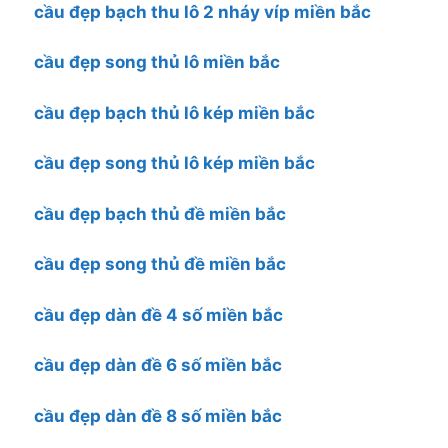
cầu đẹp bạch thu lô 2 nháy víp miền bắc
cầu đẹp song thủ lô miền bắc
cầu đẹp bạch thủ lô kép miền bắc
cầu đẹp song thủ lô kép miền bắc
cầu đẹp bạch thủ đề miền bắc
cầu đẹp song thủ đề miền bắc
cầu đẹp dàn đề 4 số miền bắc
cầu đẹp dàn đề 6 số miền bắc
cầu đẹp dàn đề 8 số miền bắc