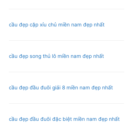
cầu đẹp cặp xỉu chủ miền nam đẹp nhất
cầu đẹp song thủ lô miền nam đẹp nhất
cầu đẹp đầu đuôi giải 8 miền nam đẹp nhất
cầu đẹp đầu đuôi đặc biệt miền nam đẹp nhất