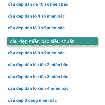
cầu đẹp dàn đề 10 số miền bắc
cầu đẹp dàn lô 4 số miền bắc
cầu đẹp dàn lô 6 số miền bắc
cầu đẹp miền bắc siêu chuẩn
cầu đẹp dàn lô 8 số miền bắc
cầu đẹp dàn lô xiên 2 miền bắc
cầu đẹp dàn lô xiên 3 miền bắc
cầu đẹp dàn lô xiên 4 miền bắc
cầu đẹp 3 càng miền bắc