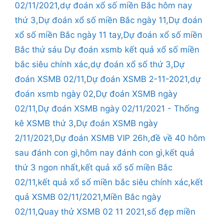
02/11/2021
,
dự đoán xổ số miền Bắc hôm nay
thứ 3
,
Dự đoán xổ số miền Bắc ngày 11
,
Dự đoán
xổ số miền Bắc ngày 11 tay
,
Dự đoán xổ số miền
Bắc thứ sáu Dự đoán xsmb kết quả xổ số miền
bắc siêu chính xác
,
dự đoán xổ số thứ 3
,
Dự
đoán XSMB 02/11
,
Dự đoán XSMB 2-11-2021
,
dự
đoán xsmb ngày 02
,
Dự đoán XSMB ngày
02/11
,
Dự đoán XSMB ngày 02/11/2021 - Thống
kê XSMB thứ 3
,
Dự đoán XSMB ngày
2/11/2021
,
Dự đoán XSMB VIP 26h
,
đề về 40 hôm
sau đánh con gì
,
hôm nay đánh con gì
,
kết quả
thứ 3 ngon nhất
,
kết quả xổ số miền Bắc
02/11
,
kết quả xổ số miền bắc siêu chính xác
,
kết
quả XSMB 02/11/2021
,
Miền Bắc ngày
02/11
,
Quay thử XSMB 02 11 2021
,
số đẹp miền