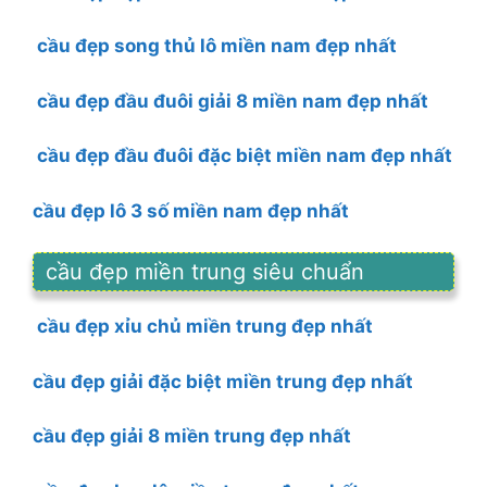
cầu đẹp song thủ lô miền nam đẹp nhất
cầu đẹp đầu đuôi giải 8 miền nam đẹp nhất
cầu đẹp đầu đuôi đặc biệt miền nam đẹp nhất
cầu đẹp lô 3 số miền nam đẹp nhất
cầu đẹp miền trung siêu chuẩn
cầu đẹp xỉu chủ miền trung đẹp nhất
cầu đẹp giải đặc biệt miền trung đẹp nhất
cầu đẹp giải 8 miền trung đẹp nhất