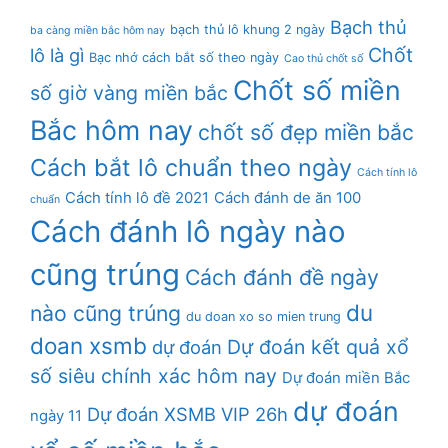
Bạch thủ
bạch thủ lô khung 2 ngày
ba càng miền bắc hôm nay
Chốt
lô là gì
Bạc nhớ cách bắt số theo ngày
Cao thủ chốt số
Chốt số miền
số giờ vàng miền bắc
Bắc hôm nay
chốt số đẹp miền bắc
Cách bắt lô chuẩn theo ngày
Cách tính lô
Cách tính lô đề 2021
Cách đánh de ăn 100
chuẩn
Cách đánh lô ngày nào
cũng trúng
Cách đánh đề ngày
du
nào cũng trúng
du doan xo so mien trung
doan xsmb
Dự đoán kết quả xổ
dự đoán
số siêu chính xác hôm nay
Dự đoán miền Bắc
dự đoán
Dự đoán XSMB VIP 26h
ngày 11