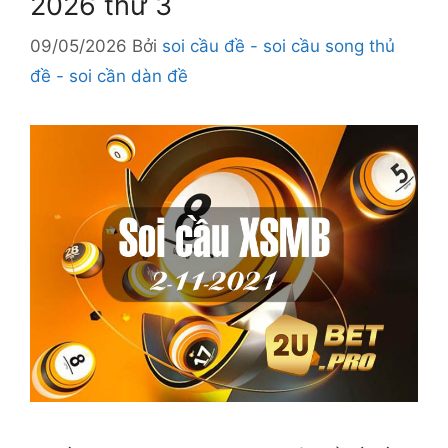
2026 thứ 3
09/05/2026
Bởi
soi cầu đề - soi cầu song thủ
đề - soi cần dàn đề