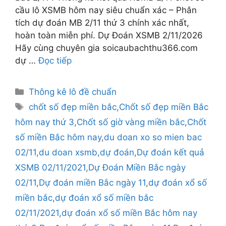
cầu lô XSMB hôm nay siêu chuẩn xác – Phân
tích dự đoán MB 2/11 thứ 3 chính xác nhất,
hoàn toàn miễn phí. Dự Đoán XSMB 2/11/2026
Hãy cùng chuyên gia soicaubachthu366.com
dự …
Đọc tiếp
Danh
Thông kê lô đề chuẩn
mục
Thẻ
chốt số đẹp miền bắc
,
Chốt số đẹp miền Bắc
hôm nay thứ 3
,
Chốt số giờ vàng miền bắc
,
Chốt
số miền Bắc hôm nay
,
du doan xo so mien bac
02/11
,
du doan xsmb
,
dự đoán
,
Dự đoán kết quả
XSMB 02/11/2021
,
Dự Đoán Miền Bắc ngày
02/11
,
Dự đoán miền Bắc ngày 11
,
dự đoán xổ số
miền bắc
,
dự đoán xổ số miền bắc
02/11/2021
,
dự đoán xổ số miền Bắc hôm nay