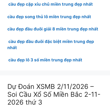
cầu đẹp cặp xỉu chủ miền trung đẹp nhất
cầu đẹp song thủ lô miền trung đẹp nhất
cầu đẹp đầu đuôi giải 8 miền trung đẹp nhất
cầu đẹp đầu đuôi đặc biệt miền trung đẹp
nhất
cầu đẹp lô 3 số miền trung đẹp nhất
Dự Đoán XSMB 2/11/2026 –
Soi Cầu Xổ Số Miền Bắc 2-11-
2026 thứ 3