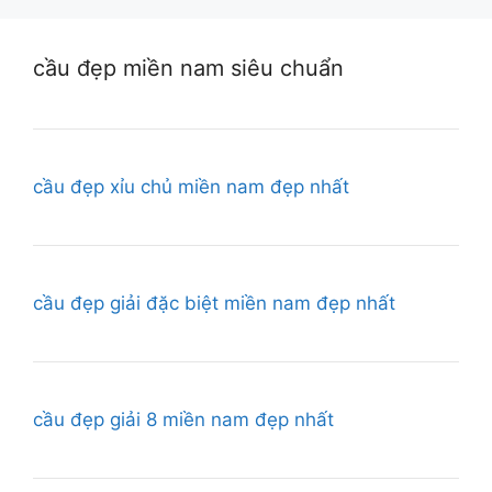
cầu đẹp miền nam siêu chuẩn
cầu đẹp xỉu chủ miền nam đẹp nhất
cầu đẹp giải đặc biệt miền nam đẹp nhất
cầu đẹp giải 8 miền nam đẹp nhất