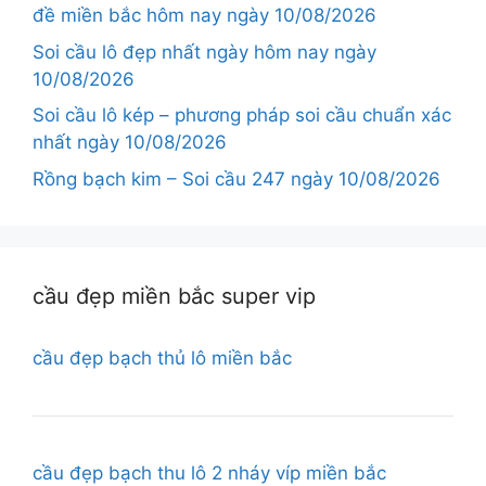
đề miền bắc hôm nay ngày 10/08/2026
Soi cầu lô đẹp nhất ngày hôm nay ngày
10/08/2026
Soi cầu lô kép – phương pháp soi cầu chuẩn xác
nhất ngày 10/08/2026
Rồng bạch kim – Soi cầu 247 ngày 10/08/2026
cầu đẹp miền bắc super vip
cầu đẹp bạch thủ lô miền bắc
cầu đẹp bạch thu lô 2 nháy víp miền bắc