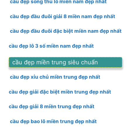
cầu đẹp song thủ lô miền nam đẹp nhất
cầu đẹp đầu đuôi giải 8 miền nam đẹp nhất
cầu đẹp đầu đuôi đặc biệt miền nam đẹp nhất
cầu đẹp lô 3 số miền nam đẹp nhất
cầu đẹp miền trung siêu chuẩn
cầu đẹp xỉu chủ miền trung đẹp nhất
cầu đẹp giải đặc biệt miền trung đẹp nhất
cầu đẹp giải 8 miền trung đẹp nhất
cầu đẹp bao lô miền trung đẹp nhất