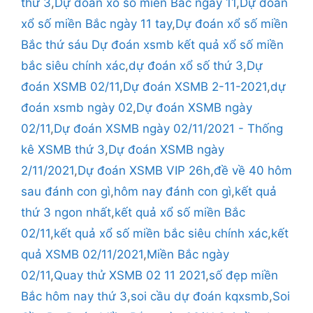
thứ 3
,
Dự đoán xổ số miền Bắc ngày 11
,
Dự đoán
xổ số miền Bắc ngày 11 tay
,
Dự đoán xổ số miền
Bắc thứ sáu Dự đoán xsmb kết quả xổ số miền
bắc siêu chính xác
,
dự đoán xổ số thứ 3
,
Dự
đoán XSMB 02/11
,
Dự đoán XSMB 2-11-2021
,
dự
đoán xsmb ngày 02
,
Dự đoán XSMB ngày
02/11
,
Dự đoán XSMB ngày 02/11/2021 - Thống
kê XSMB thứ 3
,
Dự đoán XSMB ngày
2/11/2021
,
Dự đoán XSMB VIP 26h
,
đề về 40 hôm
sau đánh con gì
,
hôm nay đánh con gì
,
kết quả
thứ 3 ngon nhất
,
kết quả xổ số miền Bắc
02/11
,
kết quả xổ số miền bắc siêu chính xác
,
kết
quả XSMB 02/11/2021
,
Miền Bắc ngày
02/11
,
Quay thử XSMB 02 11 2021
,
số đẹp miền
Bắc hôm nay thứ 3
,
soi cầu dự đoán kqxsmb
,
Soi