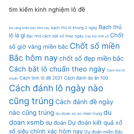
tìm kiếm kinh nghiệm lô đề
Bạch thủ
bạch thủ lô khung 2 ngày
ba càng miền bắc hôm nay
Chốt
lô là gì
Bạc nhớ cách bắt số theo ngày
Cao thủ chốt số
Chốt số miền
số giờ vàng miền bắc
Bắc hôm nay
chốt số đẹp miền bắc
Cách bắt lô chuẩn theo ngày
Cách tính lô
Cách tính lô đề 2021
Cách đánh de ăn 100
chuẩn
Cách đánh lô ngày nào
cũng trúng
Cách đánh đề ngày
du
nào cũng trúng
du doan xo so mien trung
doan xsmb
Dự đoán kết quả xổ
dự đoán
số siêu chính xác hôm nay
Dự đoán miền Bắc