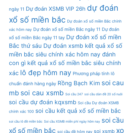
dự đoán
Dự đoán XSMB VIP 26h
ngày 11
xổ số miền bắc
Dự đoán xổ số miền Bắc chính
Dự đoán xổ số miền Bắc ngày 11
Dự đoán
xác hôm nay
Dự đoán xổ số miền
xổ số miền Bắc ngày 11 tay
Bắc thứ sáu Dự đoán xsmb kết quả xổ số
miền bắc siêu chính xác
hôm nay đánh
con gì
kết quả xổ số miền bắc siêu chính
lô đẹp hôm nay
xác
Phương pháp tính lô
soi cau
Rồng Bạch Kim
chuẩn đánh hàng ngày
soi cau xsmb
mb
Soi cầu 247
soi cầu dàn đề 20 số nuôi
soi cầu dự đoán kqxsmb
Soi cầu Dự đoán XSMB
soi cầu kết quả xổ số miền bắc
chính xác 100
soi cầu
soi cầu lô đề miền bắc
Soi cầu XSMB miễn phí ngày hôm nay
xo
xổ số miền bắc
soi xsmb
soi cầu đề hôm nay