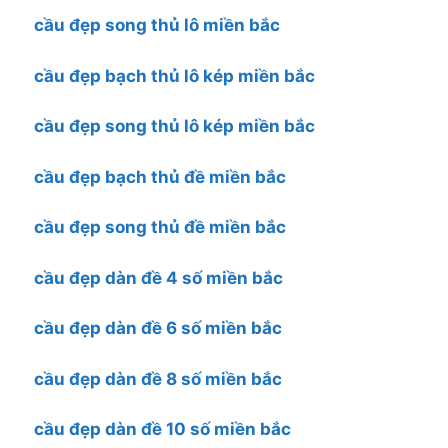
cầu đẹp song thủ lô miền bắc
cầu đẹp bạch thủ lô kép miền bắc
cầu đẹp song thủ lô kép miền bắc
cầu đẹp bạch thủ đề miền bắc
cầu đẹp song thủ đề miền bắc
cầu đẹp dàn đề 4 số miền bắc
cầu đẹp dàn đề 6 số miền bắc
cầu đẹp dàn đề 8 số miền bắc
cầu đẹp dàn đề 10 số miền bắc