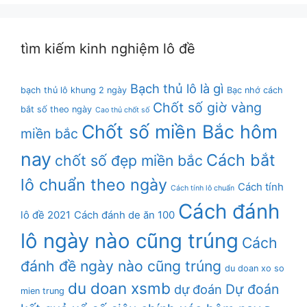
tìm kiếm kinh nghiệm lô đề
Bạch thủ lô là gì
bạch thủ lô khung 2 ngày
Bạc nhớ cách
Chốt số giờ vàng
bắt số theo ngày
Cao thủ chốt số
Chốt số miền Bắc hôm
miền bắc
nay
Cách bắt
chốt số đẹp miền bắc
lô chuẩn theo ngày
Cách tính
Cách tính lô chuẩn
Cách đánh
lô đề 2021
Cách đánh de ăn 100
lô ngày nào cũng trúng
Cách
đánh đề ngày nào cũng trúng
du doan xo so
du doan xsmb
Dự đoán
dự đoán
mien trung