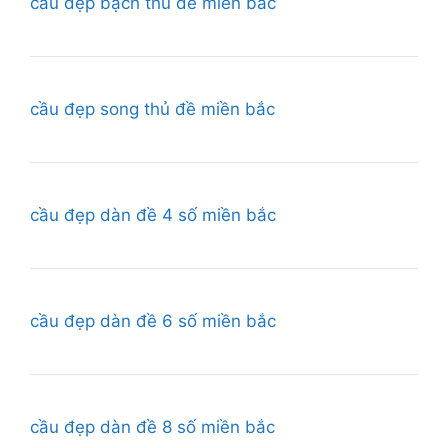
cầu đẹp bạch thủ đề miền bắc
cầu đẹp song thủ đề miền bắc
cầu đẹp dàn đề 4 số miền bắc
cầu đẹp dàn đề 6 số miền bắc
cầu đẹp dàn đề 8 số miền bắc