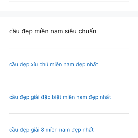
cầu đẹp miền nam siêu chuẩn
cầu đẹp xỉu chủ miền nam đẹp nhất
cầu đẹp giải đặc biệt miền nam đẹp nhất
cầu đẹp giải 8 miền nam đẹp nhất