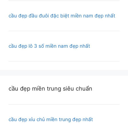
cầu đẹp đầu đuôi đặc biệt miền nam đẹp nhất
cầu đẹp lô 3 số miền nam đẹp nhất
cầu đẹp miền trung siêu chuẩn
cầu đẹp xỉu chủ miền trung đẹp nhất