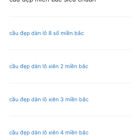
cầu đẹp dàn lô 8 số miền bắc
cầu đẹp dàn lô xiên 2 miền bắc
cầu đẹp dàn lô xiên 3 miền bắc
cầu đẹp dàn lô xiên 4 miền bắc