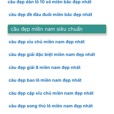
cầu đẹp dàn lô 10 số miền bắc đẹp nhất
cầu đẹp đề đầu đuôi miền bắc đẹp nhất
cầu đẹp miền nam siêu chuẩn
cầu đẹp xỉu chủ miền nam đẹp nhất
cầu đẹp giải đặc biệt miền nam đẹp nhất
cầu đẹp giải 8 miền nam đẹp nhất
cầu đẹp bao lô miền nam đẹp nhất
cầu đẹp cặp xỉu chủ miền nam đẹp nhất
cầu đẹp song thủ lô miền nam đẹp nhất