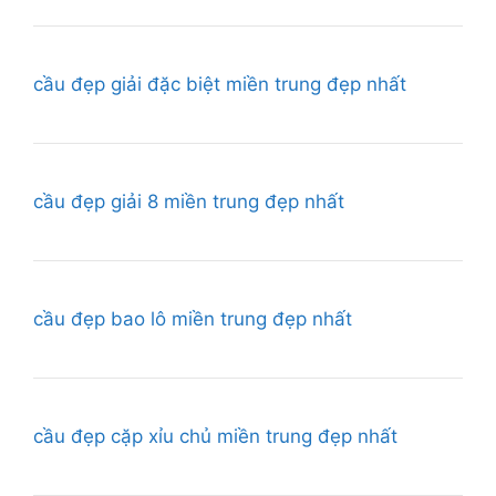
cầu đẹp giải đặc biệt miền trung đẹp nhất
cầu đẹp giải 8 miền trung đẹp nhất
cầu đẹp bao lô miền trung đẹp nhất
cầu đẹp cặp xỉu chủ miền trung đẹp nhất