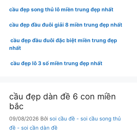
cầu đẹp song thủ lô miền trung đẹp nhất
cầu đẹp đầu đuôi giải 8 miền trung đẹp nhất
cầu đẹp đầu đuôi đặc biệt miền trung đẹp
nhất
cầu đẹp lô 3 số miền trung đẹp nhất
cầu đẹp dàn đề 6 con miền
bắc
09/08/2026
Bởi
soi cầu đề - soi cầu song thủ
đề - soi cần dàn đề