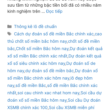
sưu tầm từ những bậc tiền bối đã có nhiều năm
kinh nghiệm trên …
Đọc tiếp
Danh
Thông kê lô đề chuẩn
mục
Thẻ
Cách dự đoán số đề miền Bắc chính xác
,
cao
thủ chốt số miền bắc hôm nay
,
chốt số đề miền
bắc
,
Chốt số miền Bắc hôm nay
,
Dự đoán kết quả
xổ số miền Bắc chính xác nhất
,
Dự đoán kết quả
xổ số siêu chính xác hôm nay
,
Dự đoán số de
hôm nay
,
dự đoán số đề miền bắc
,
Dự đoán xổ
số miền Bắc chính xác hôm nay
,
lô đẹp hôm
nay
,
số đề miền Bắc
,
số đề miền Bắc chính xác
nhất
,
soi cau chinh xac nhat hom nay
,
Soi cầu dự
đoán xổ số miền Bắc hôm nay
,
Soi cầu Dự đoán
XSMB chính xác 100
,
Soi cầu XSMB miễn phí