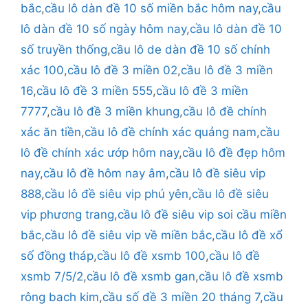
bắc
,
cầu lô dàn đề 10 số miền bắc hôm nay
,
cầu
lô dàn đề 10 số ngày hôm nay
,
cầu lô dàn đề 10
số truyền thống
,
cầu lô de dàn đề 10 số chính
xác 100
,
cầu lô đề 3 miền 02
,
cầu lô đề 3 miền
16
,
cầu lô đề 3 miền 555
,
cầu lô đề 3 miền
7777
,
cầu lô đề 3 miền khung
,
cầu lô đề chính
xác ăn tiền
,
cầu lô đề chính xác quảng nam
,
cầu
lô đề chính xác ướp hôm nay
,
cầu lô đề đẹp hôm
nay
,
cầu lô đề hôm nay âm
,
cầu lô đề siêu vip
888
,
cầu lô đề siêu vip phú yên
,
cầu lô đề siêu
vip phương trang
,
cầu lô đề siêu vip soi cầu miền
bắc
,
cầu lô đề siêu vip về miền bắc
,
cầu lô đề xổ
số đồng tháp
,
cầu lô đề xsmb 100
,
cầu lô đề
xsmb 7/5/2
,
cầu lô đề xsmb gan
,
cầu lô đề xsmb
rông bach kim
,
cầu số đề 3 miền 20 tháng 7
,
cầu