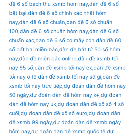
đề 6 số bach thu xsmb hom nay
,
dàn đề 6 số
bất bại
,
dàn đề 6 số chính xác nhất hôm
nay
,
dàn đề 6 số chuẩn
,
dàn đề 6 số chuẩn
100
,
dàn đề 6 số chuẩn hôm nay
,
dàn đề 6 số
chuẩn xác
,
dàn đề 6 số có mấy con
,
dàn đề 60
số bất bại miền bắc
,
dàn đề bất tử 50 số hôm
nay
,
dàn đề miền bắc online
,
dàn đề xsmb tối
nay 65 số
,
dàn đề xsmb tối nay ex
,
dàn đề xsmb
tối nay ô tô
,
dàn đề xsmb tối nay số gì
,
dàn đề
xsmb tối nay trực tiếp
,
dự đoán dàn đề hôm nay
50 ngày
,
dự đoán dàn đề hôm nay k+
,
dự đoán
dàn đề hôm nay uk
,
dự đoán dàn đề xổ số 4 số
cuối
,
dự đoán dàn đề xổ số euro
,
dự đoán dàn
đề xsmb 99 ngày
,
dự đoán dàn đề xsmb ngày
hôm nay
,
dự đoán dàn đề xsmb quốc tế
,
dự