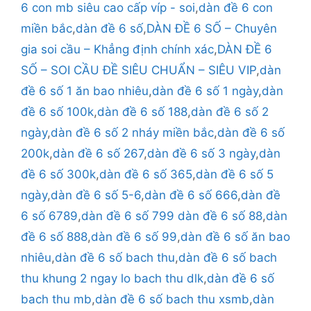
6 con mb siêu cao cấp víp - soi
,
dàn đề 6 con
miền bắc
,
dàn đề 6 số
,
DÀN ĐỀ 6 SỐ – Chuyên
gia soi cầu – Khẳng định chính xác
,
DÀN ĐỀ 6
SỐ – SOI CẦU ĐỀ SIÊU CHUẨN – SIÊU VIP
,
dàn
đề 6 số 1 ăn bao nhiêu
,
dàn đề 6 số 1 ngày
,
dàn
đề 6 số 100k
,
dàn đề 6 số 188
,
dàn đề 6 số 2
ngày
,
dàn đề 6 số 2 nháy miền bắc
,
dàn đề 6 số
200k
,
dàn đề 6 số 267
,
dàn đề 6 số 3 ngày
,
dàn
đề 6 số 300k
,
dàn đề 6 số 365
,
dàn đề 6 số 5
ngày
,
dàn đề 6 số 5-6
,
dàn đề 6 số 666
,
dàn đề
6 số 6789
,
dàn đề 6 số 799 dàn đề 6 số 88
,
dàn
đề 6 số 888
,
dàn đề 6 số 99
,
dàn đề 6 số ăn bao
nhiêu
,
dàn đề 6 số bach thu
,
dàn đề 6 số bach
thu khung 2 ngay lo bach thu dlk
,
dàn đề 6 số
bach thu mb
,
dàn đề 6 số bach thu xsmb
,
dàn