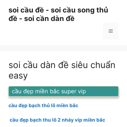
Chuyển
soi cầu đề - soi cầu song thủ
đến
đề - soi cần dàn đề
nội
dung
Menu
soi cầu dàn đề siêu chuẩn
easy
cầu đẹp miền bắc super vip
cầu đẹp bạch thủ lô miền bắc
cầu đẹp bạch thu lô 2 nháy víp miền bắc