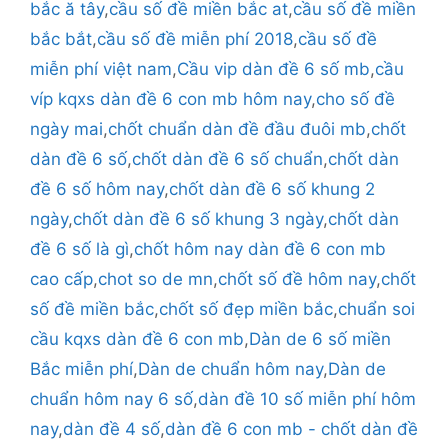
bắc ă tây
,
cầu số đề miền bắc at
,
cầu số đề miền
bắc bắt
,
cầu số đề miễn phí 2018
,
cầu số đề
miễn phí việt nam
,
Cầu vip dàn đề 6 số mb
,
cầu
víp kqxs dàn đề 6 con mb hôm nay
,
cho số đề
ngày mai
,
chốt chuẩn dàn đề đầu đuôi mb
,
chốt
dàn đề 6 số
,
chốt dàn đề 6 số chuẩn
,
chốt dàn
đề 6 số hôm nay
,
chốt dàn đề 6 số khung 2
ngày
,
chốt dàn đề 6 số khung 3 ngày
,
chốt dàn
đề 6 số là gì
,
chốt hôm nay dàn đề 6 con mb
cao cấp
,
chot so de mn
,
chốt số đề hôm nay
,
chốt
số đề miền bắc
,
chốt số đẹp miền bắc
,
chuẩn soi
cầu kqxs dàn đề 6 con mb
,
Dàn de 6 số miền
Bắc miễn phí
,
Dàn de chuẩn hôm nay
,
Dàn de
chuẩn hôm nay 6 số
,
dàn đề 10 số miễn phí hôm
nay
,
dàn đề 4 số
,
dàn đề 6 con mb - chốt dàn đề