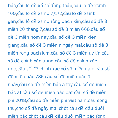
bắc
,
cầu lô đề xổ số đồng tháp
,
cầu lô đề xsmb
100
,
cầu lô đề xsmb 7/5/2
,
cầu lô đề xsmb
gan
,
cầu lô đề xsmb rông bach kim
,
cầu số đề 3
miền 20 tháng 7
,
cầu số đề 3 miền 666
,
cầu số
đề 3 miền hom nay
,
cầu số đề 3 miền kien
giang
,
cầu số đề 3 miền n ngày mai
,
cầu số đề 3
miền rong bạch kim
,
cầu số đề 3 miền uy tín
,
cầu
số đề chính xác trung
,
cầu số đề chính xác
ướp
,
cầu số đề chính xác xổ số miền nam
,
cầu số
đề miền bắc 786
,
cầu số đề miền bắc â
nháy
,
cầu số đề miền bắc ă tây
,
cầu số đề miền
bắc at
,
cầu số đề miền bắc bắt
,
cầu số đề miễn
phí 2018
,
cầu số đề miễn phí việt nam
,
cau song
thu
,
cho số đề ngày mai
,
chốt cầu đề đầu đuôi
miền bắc
,
chốt cầu đề đầu đuôi miền bắc rồng