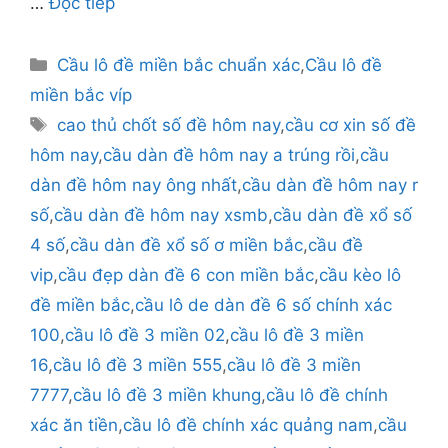
…
Đọc tiếp
Danh
Cầu lô đề miền bắc chuẩn xác
,
Cầu lô đề
mục
miền bắc víp
Thẻ
cao thủ chốt số đề hôm nay
,
cầu cơ xin số đề
hôm nay
,
cầu dàn đề hôm nay a trúng rồi
,
cầu
dàn đề hôm nay ông nhất
,
cầu dàn đề hôm nay r
số
,
cầu dàn đề hôm nay xsmb
,
cầu dàn đề xổ số
4 số
,
cầu dàn đề xổ số ơ miền bắc
,
cầu đề
vip
,
cầu đẹp dàn đề 6 con miền bắc
,
cầu kèo lô
đề miền bắc
,
cầu lô de dàn đề 6 số chính xác
100
,
cầu lô đề 3 miền 02
,
cầu lô đề 3 miền
16
,
cầu lô đề 3 miền 555
,
cầu lô đề 3 miền
7777
,
cầu lô đề 3 miền khung
,
cầu lô đề chính
xác ăn tiền
,
cầu lô đề chính xác quảng nam
,
cầu