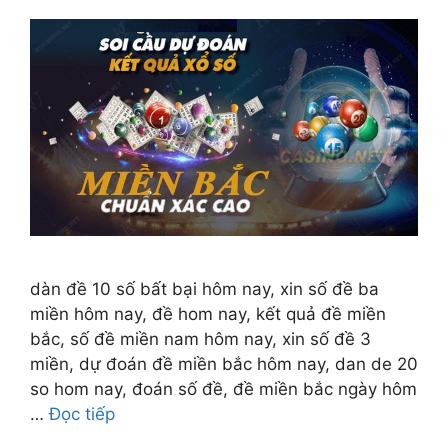
dàn đề 10 số bất bại hôm nay, xin số đề ba
miền hôm nay, đề hom nay, kết quả đề miền
bắc, số đề miền nam hôm nay, xin số đề 3
miền, dự đoán đề miền bắc hôm nay, dan de 20
so hom nay, đoán số đề, đề miền bắc ngày hôm
…
Đọc tiếp