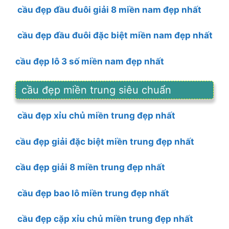
cầu đẹp đầu đuôi giải 8 miền nam đẹp nhất
cầu đẹp đầu đuôi đặc biệt miền nam đẹp nhất
cầu đẹp lô 3 số miền nam đẹp nhất
cầu đẹp miền trung siêu chuẩn
cầu đẹp xỉu chủ miền trung đẹp nhất
cầu đẹp giải đặc biệt miền trung đẹp nhất
cầu đẹp giải 8 miền trung đẹp nhất
cầu đẹp bao lô miền trung đẹp nhất
cầu đẹp cặp xỉu chủ miền trung đẹp nhất