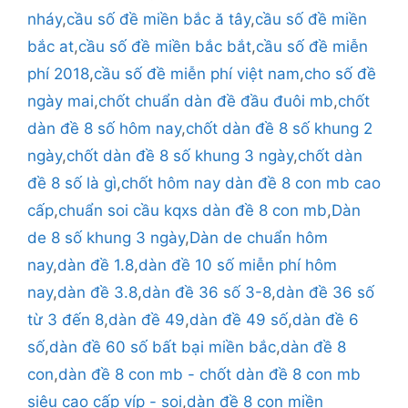
nháy
,
cầu số đề miền bắc ă tây
,
cầu số đề miền
bắc at
,
cầu số đề miền bắc bắt
,
cầu số đề miễn
phí 2018
,
cầu số đề miễn phí việt nam
,
cho số đề
ngày mai
,
chốt chuẩn dàn đề đầu đuôi mb
,
chốt
dàn đề 8 số hôm nay
,
chốt dàn đề 8 số khung 2
ngày
,
chốt dàn đề 8 số khung 3 ngày
,
chốt dàn
đề 8 số là gì
,
chốt hôm nay dàn đề 8 con mb cao
cấp
,
chuẩn soi cầu kqxs dàn đề 8 con mb
,
Dàn
de 8 số khung 3 ngày
,
Dàn de chuẩn hôm
nay
,
dàn đề 1.8
,
dàn đề 10 số miễn phí hôm
nay
,
dàn đề 3.8
,
dàn đề 36 số 3-8
,
dàn đề 36 số
từ 3 đến 8
,
dàn đề 49
,
dàn đề 49 số
,
dàn đề 6
số
,
dàn đề 60 số bất bại miền bắc
,
dàn đề 8
con
,
dàn đề 8 con mb - chốt dàn đề 8 con mb
siêu cao cấp víp - soi
,
dàn đề 8 con miền