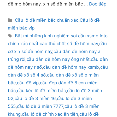
đề mb hôm nay, xin số đề miền bắc …
Đọc tiếp
Danh
Cầu lô đề miền bắc chuẩn xác
,
Cầu lô đề
mục
miền bắc víp
Thẻ
Bật mí những kinh nghiệm soi cầu xsmb loto
chính xác nhất
,
cao thủ chốt số đề hôm nay
,
cầu
cơ xin số đề hôm nay
,
cầu dàn đề hôm nay a
trúng rồi
,
cầu dàn đề hôm nay ông nhất
,
cầu dàn
đề hôm nay r số
,
cầu dàn đề hôm nay xsmb
,
cầu
dàn đề xổ số 4 số
,
cầu dàn đề xổ số ơ miền
bắc
,
cầu đề vip
,
cầu đẹp dàn đề 8 con miền
bắc
,
cầu kèo lô đề miền bắc
,
cầu lô đề 3 miền
02
,
cầu lô đề 3 miền 16
,
cầu lô đề 3 miền
555
,
cầu lô đề 3 miền 7777
,
cầu lô đề 3 miền
khung
,
cầu lô đề chính xác ăn tiền
,
cầu lô đề