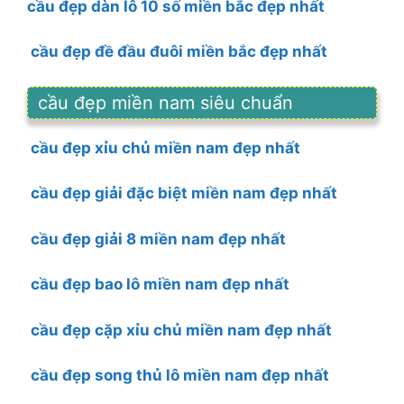
cầu đẹp dàn lô 10 số miền bắc đẹp nhất
cầu đẹp đề đầu đuôi miền bắc đẹp nhất
cầu đẹp miền nam siêu chuẩn
cầu đẹp xỉu chủ miền nam đẹp nhất
cầu đẹp giải đặc biệt miền nam đẹp nhất
cầu đẹp giải 8 miền nam đẹp nhất
cầu đẹp bao lô miền nam đẹp nhất
cầu đẹp cặp xỉu chủ miền nam đẹp nhất
cầu đẹp song thủ lô miền nam đẹp nhất