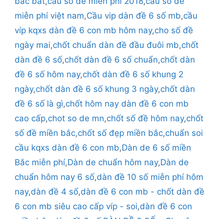
bắc bắt
,
cầu số đề miễn phí 2018
,
cầu số đề
miễn phí việt nam
,
Cầu vip dàn đề 6 số mb
,
cầu
víp kqxs dàn đề 6 con mb hôm nay
,
cho số đề
ngày mai
,
chốt chuẩn dàn đề đầu đuôi mb
,
chốt
dàn đề 6 số
,
chốt dàn đề 6 số chuẩn
,
chốt dàn
đề 6 số hôm nay
,
chốt dàn đề 6 số khung 2
ngày
,
chốt dàn đề 6 số khung 3 ngày
,
chốt dàn
đề 6 số là gì
,
chốt hôm nay dàn đề 6 con mb
cao cấp
,
chot so de mn
,
chốt số đề hôm nay
,
chốt
số đề miền bắc
,
chốt số đẹp miền bắc
,
chuẩn soi
cầu kqxs dàn đề 6 con mb
,
Dàn de 6 số miền
Bắc miễn phí
,
Dàn de chuẩn hôm nay
,
Dàn de
chuẩn hôm nay 6 số
,
dàn đề 10 số miễn phí hôm
nay
,
dàn đề 4 số
,
dàn đề 6 con mb - chốt dàn đề
6 con mb siêu cao cấp víp - soi
,
dàn đề 6 con