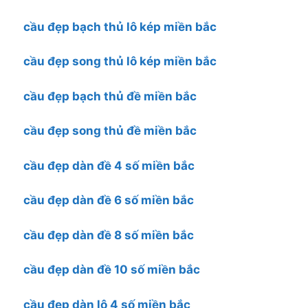
cầu đẹp bạch thủ lô kép miền bắc
cầu đẹp song thủ lô kép miền bắc
cầu đẹp bạch thủ đề miền bắc
cầu đẹp song thủ đề miền bắc
cầu đẹp dàn đề 4 số miền bắc
cầu đẹp dàn đề 6 số miền bắc
cầu đẹp dàn đề 8 số miền bắc
cầu đẹp dàn đề 10 số miền bắc
cầu đẹp dàn lô 4 số miền bắc