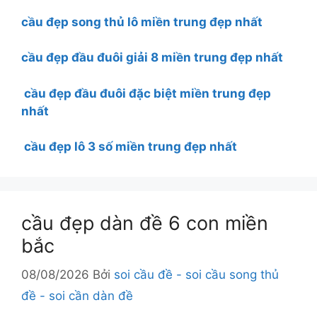
cầu đẹp song thủ lô miền trung đẹp nhất
cầu đẹp đầu đuôi giải 8 miền trung đẹp nhất
cầu đẹp đầu đuôi đặc biệt miền trung đẹp
nhất
cầu đẹp lô 3 số miền trung đẹp nhất
cầu đẹp dàn đề 6 con miền
bắc
08/08/2026
Bởi
soi cầu đề - soi cầu song thủ
đề - soi cần dàn đề