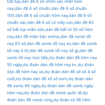
bất bại
,
dàn đề 6 số chính xác nhất hôm
nay
,
dàn đề 6 số chuẩn
,
dàn đề 6 số chuẩn
100
,
dàn đề 6 số chuẩn hôm nay
,
dàn đề 6 số
chuẩn xác
,
dàn đề 6 số có mấy con
,
dàn đề 60
số bất bại miền bắc
,
dàn đề bất tử 50 số hôm
nay
,
dàn đề miền bắc online
,
dàn đề xsmb tối
nay 65 số
,
dàn đề xsmb tối nay ex
,
dàn đề xsmb
tối nay ô tô
,
dàn đề xsmb tối nay số gì
,
dàn đề
xsmb tối nay trực tiếp
,
dự đoán dàn đề hôm nay
50 ngày
,
dự đoán dàn đề hôm nay k+
,
dự đoán
dàn đề hôm nay uk
,
dự đoán dàn đề xổ số 4 số
cuối
,
dự đoán dàn đề xổ số euro
,
dự đoán dàn
đề xsmb 99 ngày
,
dự đoán dàn đề xsmb ngày
hôm nay
,
dự đoán dàn đề xsmb quốc tế
,
dự
đoán dàn đề xsmb rong
,
dự đoán số đề hôm