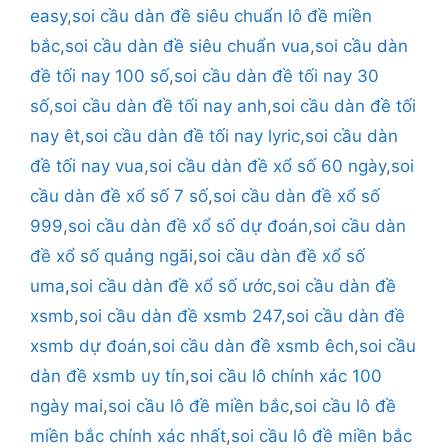
easy
,
soi cầu dàn đề siêu chuẩn lô đề miền
bắc
,
soi cầu dàn đề siêu chuẩn vua
,
soi cầu dàn
đề tối nay 100 số
,
soi cầu dàn đề tối nay 30
số
,
soi cầu dàn đề tối nay anh
,
soi cầu dàn đề tối
nay êt
,
soi cầu dàn đề tối nay lyric
,
soi cầu dàn
đề tối nay vua
,
soi cầu dàn đề xổ số 60 ngày
,
soi
cầu dàn đề xổ số 7 số
,
soi cầu dàn đề xổ số
999
,
soi cầu dàn đề xổ số dự đoán
,
soi cầu dàn
đề xổ số quảng ngãi
,
soi cầu dàn đề xổ số
uma
,
soi cầu dàn đề xổ số ước
,
soi cầu dàn đề
xsmb
,
soi cầu dàn đề xsmb 247
,
soi cầu dàn đề
xsmb dự đoán
,
soi cầu dàn đề xsmb êch
,
soi cầu
dàn đề xsmb uy tín
,
soi cầu lô chính xác 100
ngày mai
,
soi cầu lô đề miền bắc
,
soi cầu lô đề
miền bắc chính xác nhất
,
soi cầu lô đề miền bắc