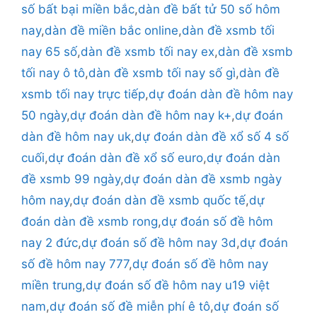
số bất bại miền bắc
,
dàn đề bất tử 50 số hôm
nay
,
dàn đề miền bắc online
,
dàn đề xsmb tối
nay 65 số
,
dàn đề xsmb tối nay ex
,
dàn đề xsmb
tối nay ô tô
,
dàn đề xsmb tối nay số gì
,
dàn đề
xsmb tối nay trực tiếp
,
dự đoán dàn đề hôm nay
50 ngày
,
dự đoán dàn đề hôm nay k+
,
dự đoán
dàn đề hôm nay uk
,
dự đoán dàn đề xổ số 4 số
cuối
,
dự đoán dàn đề xổ số euro
,
dự đoán dàn
đề xsmb 99 ngày
,
dự đoán dàn đề xsmb ngày
hôm nay
,
dự đoán dàn đề xsmb quốc tế
,
dự
đoán dàn đề xsmb rong
,
dự đoán số đề hôm
nay 2 đức
,
dự đoán số đề hôm nay 3d
,
dự đoán
số đề hôm nay 777
,
dự đoán số đề hôm nay
miền trung
,
dự đoán số đề hôm nay u19 việt
nam
,
dự đoán số đề miễn phí ê tô
,
dự đoán số