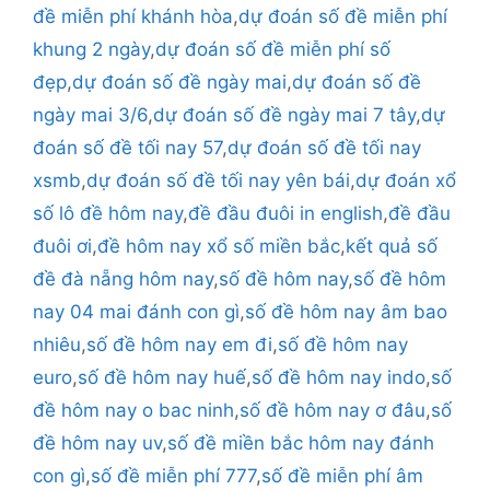
đề miễn phí khánh hòa
,
dự đoán số đề miễn phí
khung 2 ngày
,
dự đoán số đề miễn phí số
đẹp
,
dự đoán số đề ngày mai
,
dự đoán số đề
ngày mai 3/6
,
dự đoán số đề ngày mai 7 tây
,
dự
đoán số đề tối nay 57
,
dự đoán số đề tối nay
xsmb
,
dự đoán số đề tối nay yên bái
,
dự đoán xổ
số lô đề hôm nay
,
đề đầu đuôi in english
,
đề đầu
đuôi ơi
,
đề hôm nay xổ số miền bắc
,
kết quả số
đề đà nẵng hôm nay
,
số đề hôm nay
,
số đề hôm
nay 04 mai đánh con gì
,
số đề hôm nay âm bao
nhiêu
,
số đề hôm nay em đi
,
số đề hôm nay
euro
,
số đề hôm nay huế
,
số đề hôm nay indo
,
số
đề hôm nay o bac ninh
,
số đề hôm nay ơ đâu
,
số
đề hôm nay uv
,
số đề miền bắc hôm nay đánh
con gì
,
số đề miễn phí 777
,
số đề miễn phí âm