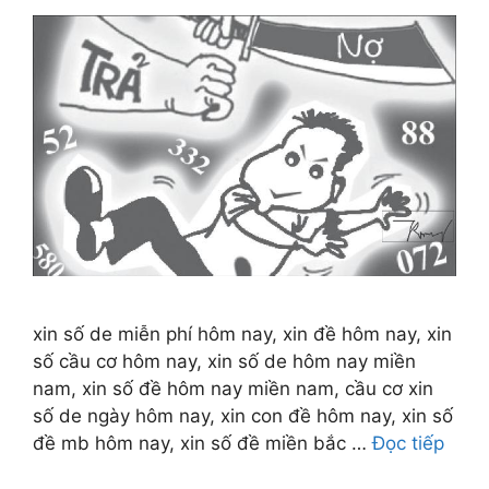
xin số de miễn phí hôm nay, xin đề hôm nay, xin
số cầu cơ hôm nay, xin số de hôm nay miền
nam, xin số đề hôm nay miền nam, cầu cơ xin
số de ngày hôm nay, xin con đề hôm nay, xin số
đề mb hôm nay, xin số đề miền bắc …
Đọc tiếp