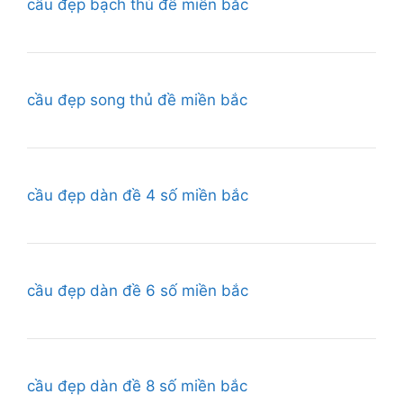
cầu đẹp bạch thủ đề miền bắc
cầu đẹp song thủ đề miền bắc
cầu đẹp dàn đề 4 số miền bắc
cầu đẹp dàn đề 6 số miền bắc
cầu đẹp dàn đề 8 số miền bắc