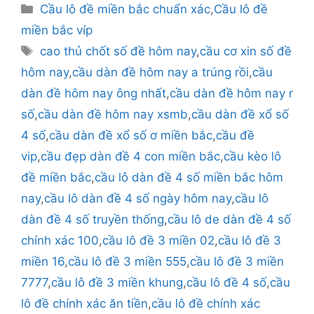
Danh
Cầu lô đề miền bắc chuẩn xác
,
Cầu lô đề
mục
miền bắc víp
Thẻ
cao thủ chốt số đề hôm nay
,
cầu cơ xin số đề
hôm nay
,
cầu dàn đề hôm nay a trúng rồi
,
cầu
dàn đề hôm nay ông nhất
,
cầu dàn đề hôm nay r
số
,
cầu dàn đề hôm nay xsmb
,
cầu dàn đề xổ số
4 số
,
cầu dàn đề xổ số ơ miền bắc
,
cầu đề
vip
,
cầu đẹp dàn đề 4 con miền bắc
,
cầu kèo lô
đề miền bắc
,
cầu lô dàn đề 4 số miền bắc hôm
nay
,
cầu lô dàn đề 4 số ngày hôm nay
,
cầu lô
dàn đề 4 số truyền thống
,
cầu lô de dàn đề 4 số
chính xác 100
,
cầu lô đề 3 miền 02
,
cầu lô đề 3
miền 16
,
cầu lô đề 3 miền 555
,
cầu lô đề 3 miền
7777
,
cầu lô đề 3 miền khung
,
cầu lô đề 4 số
,
cầu
lô đề chính xác ăn tiền
,
cầu lô đề chính xác