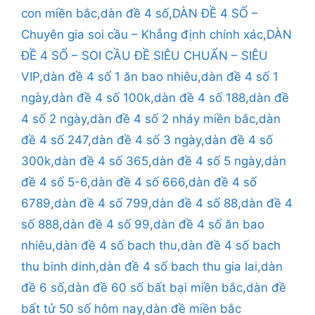
con miền bắc
,
dàn đề 4 số
,
DÀN ĐỀ 4 SỐ –
Chuyên gia soi cầu – Khẳng định chính xác
,
DÀN
ĐỀ 4 SỐ – SOI CẦU ĐỀ SIÊU CHUẨN – SIÊU
VIP
,
dàn đề 4 số 1 ăn bao nhiêu
,
dàn đề 4 số 1
ngày
,
dàn đề 4 số 100k
,
dàn đề 4 số 188
,
dàn đề
4 số 2 ngày
,
dàn đề 4 số 2 nháy miền bắc
,
dàn
đề 4 số 247
,
dàn đề 4 số 3 ngày
,
dàn đề 4 số
300k
,
dàn đề 4 số 365
,
dàn đề 4 số 5 ngày
,
dàn
đề 4 số 5-6
,
dàn đề 4 số 666
,
dàn đề 4 số
6789
,
dàn đề 4 số 799
,
dàn đề 4 số 88
,
dàn đề 4
số 888
,
dàn đề 4 số 99
,
dàn đề 4 số ăn bao
nhiêu
,
dàn đề 4 số bach thu
,
dàn đề 4 số bach
thu binh dinh
,
dàn đề 4 số bach thu gia lai
,
dàn
đề 6 số
,
dàn đề 60 số bất bại miền bắc
,
dàn đề
bất tử 50 số hôm nay
,
dàn đề miền bắc