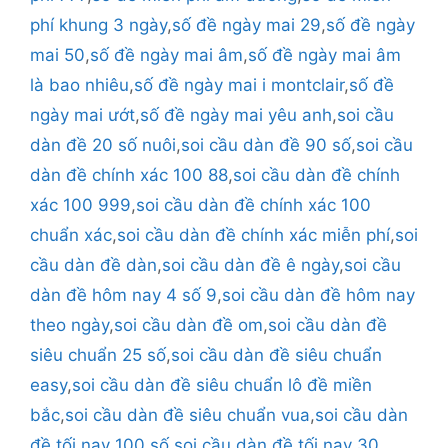
phí khung 3 ngày
,
số đề ngày mai 29
,
số đề ngày
mai 50
,
số đề ngày mai âm
,
số đề ngày mai âm
là bao nhiêu
,
số đề ngày mai i montclair
,
số đề
ngày mai ướt
,
số đề ngày mai yêu anh
,
soi cầu
dàn đề 20 số nuôi
,
soi cầu dàn đề 90 số
,
soi cầu
dàn đề chính xác 100 88
,
soi cầu dàn đề chính
xác 100 999
,
soi cầu dàn đề chính xác 100
chuẩn xác
,
soi cầu dàn đề chính xác miễn phí
,
soi
cầu dàn đề dàn
,
soi cầu dàn đề ê ngày
,
soi cầu
dàn đề hôm nay 4 số 9
,
soi cầu dàn đề hôm nay
theo ngày
,
soi cầu dàn đề om
,
soi cầu dàn đề
siêu chuẩn 25 số
,
soi cầu dàn đề siêu chuẩn
easy
,
soi cầu dàn đề siêu chuẩn lô đề miền
bắc
,
soi cầu dàn đề siêu chuẩn vua
,
soi cầu dàn
đề tối nay 100 số
,
soi cầu dàn đề tối nay 30