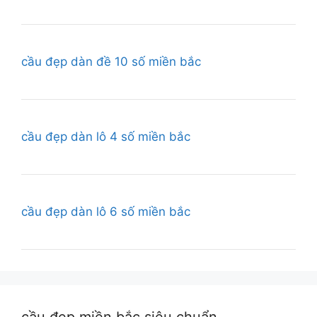
cầu đẹp dàn đề 10 số miền bắc
cầu đẹp dàn lô 4 số miền bắc
cầu đẹp dàn lô 6 số miền bắc
cầu đẹp miền bắc siêu chuẩn