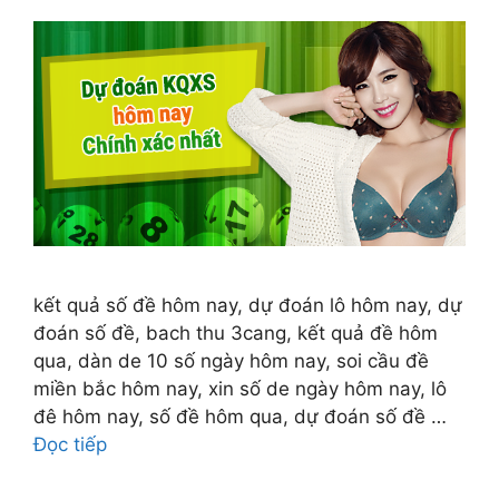
kết quả số đề hôm nay, dự đoán lô hôm nay, dự
đoán số đề, bach thu 3cang, kết quả đề hôm
qua, dàn de 10 số ngày hôm nay, soi cầu đề
miền bắc hôm nay, xin số de ngày hôm nay, lô
đê hôm nay, số đề hôm qua, dự đoán số đề …
Đọc tiếp