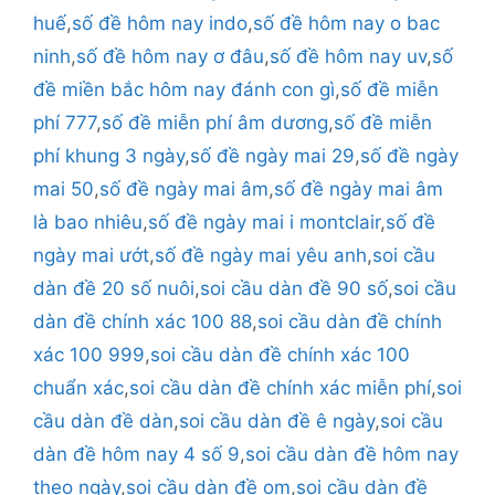
huế
,
số đề hôm nay indo
,
số đề hôm nay o bac
ninh
,
số đề hôm nay ơ đâu
,
số đề hôm nay uv
,
số
đề miền bắc hôm nay đánh con gì
,
số đề miễn
phí 777
,
số đề miễn phí âm dương
,
số đề miễn
phí khung 3 ngày
,
số đề ngày mai 29
,
số đề ngày
mai 50
,
số đề ngày mai âm
,
số đề ngày mai âm
là bao nhiêu
,
số đề ngày mai i montclair
,
số đề
ngày mai ướt
,
số đề ngày mai yêu anh
,
soi cầu
dàn đề 20 số nuôi
,
soi cầu dàn đề 90 số
,
soi cầu
dàn đề chính xác 100 88
,
soi cầu dàn đề chính
xác 100 999
,
soi cầu dàn đề chính xác 100
chuẩn xác
,
soi cầu dàn đề chính xác miễn phí
,
soi
cầu dàn đề dàn
,
soi cầu dàn đề ê ngày
,
soi cầu
dàn đề hôm nay 4 số 9
,
soi cầu dàn đề hôm nay
theo ngày
,
soi cầu dàn đề om
,
soi cầu dàn đề