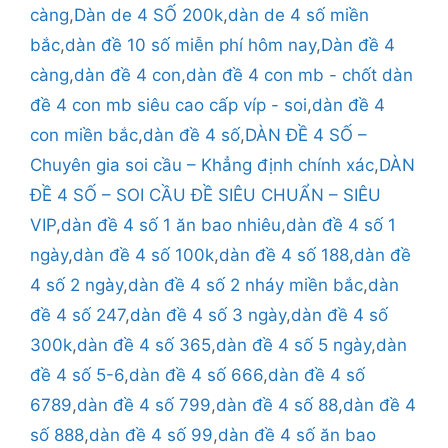
càng
,
Dàn de 4 SỐ 200k
,
dàn de 4 số miền
bắc
,
dàn đề 10 số miễn phí hôm nay
,
Dàn đề 4
càng
,
dàn đề 4 con
,
dàn đề 4 con mb - chốt dàn
đề 4 con mb siêu cao cấp víp - soi
,
dàn đề 4
con miền bắc
,
dàn đề 4 số
,
DÀN ĐỀ 4 SỐ –
Chuyên gia soi cầu – Khẳng định chính xác
,
DÀN
ĐỀ 4 SỐ – SOI CẦU ĐỀ SIÊU CHUẨN – SIÊU
VIP
,
dàn đề 4 số 1 ăn bao nhiêu
,
dàn đề 4 số 1
ngày
,
dàn đề 4 số 100k
,
dàn đề 4 số 188
,
dàn đề
4 số 2 ngày
,
dàn đề 4 số 2 nháy miền bắc
,
dàn
đề 4 số 247
,
dàn đề 4 số 3 ngày
,
dàn đề 4 số
300k
,
dàn đề 4 số 365
,
dàn đề 4 số 5 ngày
,
dàn
đề 4 số 5-6
,
dàn đề 4 số 666
,
dàn đề 4 số
6789
,
dàn đề 4 số 799
,
dàn đề 4 số 88
,
dàn đề 4
số 888
,
dàn đề 4 số 99
,
dàn đề 4 số ăn bao