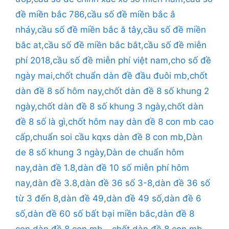
đề miền bắc 786
,
cầu số đề miền bắc â
nháy
,
cầu số đề miền bắc ă tây
,
cầu số đề miền
bắc at
,
cầu số đề miền bắc bắt
,
cầu số đề miễn
phí 2018
,
cầu số đề miễn phí việt nam
,
cho số đề
ngày mai
,
chốt chuẩn dàn đề đầu đuôi mb
,
chốt
dàn đề 8 số hôm nay
,
chốt dàn đề 8 số khung 2
ngày
,
chốt dàn đề 8 số khung 3 ngày
,
chốt dàn
đề 8 số là gì
,
chốt hôm nay dàn đề 8 con mb cao
cấp
,
chuẩn soi cầu kqxs dàn đề 8 con mb
,
Dàn
de 8 số khung 3 ngày
,
Dàn de chuẩn hôm
nay
,
dàn đề 1.8
,
dàn đề 10 số miễn phí hôm
nay
,
dàn đề 3.8
,
dàn đề 36 số 3-8
,
dàn đề 36 số
từ 3 đến 8
,
dàn đề 49
,
dàn đề 49 số
,
dàn đề 6
số
,
dàn đề 60 số bất bại miền bắc
,
dàn đề 8