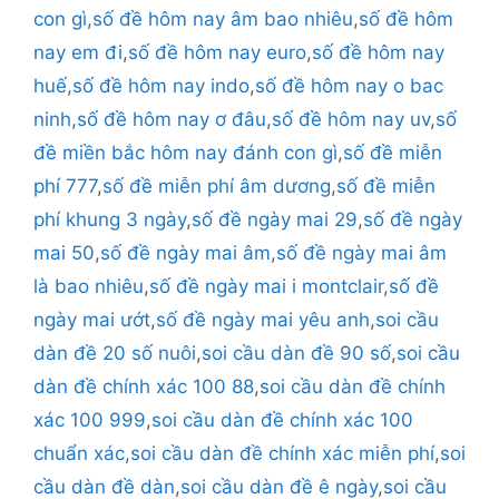
con gì
,
số đề hôm nay âm bao nhiêu
,
số đề hôm
nay em đi
,
số đề hôm nay euro
,
số đề hôm nay
huế
,
số đề hôm nay indo
,
số đề hôm nay o bac
ninh
,
số đề hôm nay ơ đâu
,
số đề hôm nay uv
,
số
đề miền bắc hôm nay đánh con gì
,
số đề miễn
phí 777
,
số đề miễn phí âm dương
,
số đề miễn
phí khung 3 ngày
,
số đề ngày mai 29
,
số đề ngày
mai 50
,
số đề ngày mai âm
,
số đề ngày mai âm
là bao nhiêu
,
số đề ngày mai i montclair
,
số đề
ngày mai ướt
,
số đề ngày mai yêu anh
,
soi cầu
dàn đề 20 số nuôi
,
soi cầu dàn đề 90 số
,
soi cầu
dàn đề chính xác 100 88
,
soi cầu dàn đề chính
xác 100 999
,
soi cầu dàn đề chính xác 100
chuẩn xác
,
soi cầu dàn đề chính xác miễn phí
,
soi
cầu dàn đề dàn
,
soi cầu dàn đề ê ngày
,
soi cầu