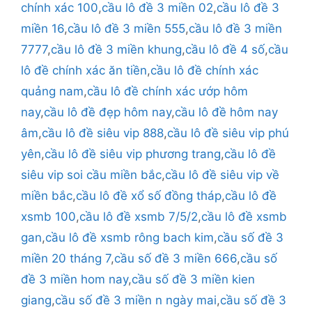
chính xác 100
,
cầu lô đề 3 miền 02
,
cầu lô đề 3
miền 16
,
cầu lô đề 3 miền 555
,
cầu lô đề 3 miền
7777
,
cầu lô đề 3 miền khung
,
cầu lô đề 4 số
,
cầu
lô đề chính xác ăn tiền
,
cầu lô đề chính xác
quảng nam
,
cầu lô đề chính xác ướp hôm
nay
,
cầu lô đề đẹp hôm nay
,
cầu lô đề hôm nay
âm
,
cầu lô đề siêu vip 888
,
cầu lô đề siêu vip phú
yên
,
cầu lô đề siêu vip phương trang
,
cầu lô đề
siêu vip soi cầu miền bắc
,
cầu lô đề siêu vip về
miền bắc
,
cầu lô đề xổ số đồng tháp
,
cầu lô đề
xsmb 100
,
cầu lô đề xsmb 7/5/2
,
cầu lô đề xsmb
gan
,
cầu lô đề xsmb rông bach kim
,
cầu số đề 3
miền 20 tháng 7
,
cầu số đề 3 miền 666
,
cầu số
đề 3 miền hom nay
,
cầu số đề 3 miền kien
giang
,
cầu số đề 3 miền n ngày mai
,
cầu số đề 3