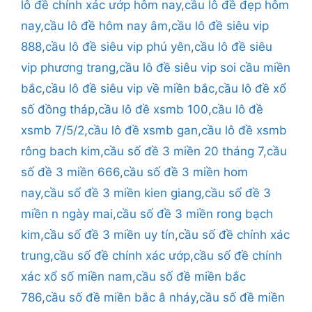
lô đề chính xác ướp hôm nay
,
cầu lô đề đẹp hôm
nay
,
cầu lô đề hôm nay âm
,
cầu lô đề siêu vip
888
,
cầu lô đề siêu vip phú yên
,
cầu lô đề siêu
vip phương trang
,
cầu lô đề siêu vip soi cầu miền
bắc
,
cầu lô đề siêu vip về miền bắc
,
cầu lô đề xổ
số đồng tháp
,
cầu lô đề xsmb 100
,
cầu lô đề
xsmb 7/5/2
,
cầu lô đề xsmb gan
,
cầu lô đề xsmb
rông bach kim
,
cầu số đề 3 miền 20 tháng 7
,
cầu
số đề 3 miền 666
,
cầu số đề 3 miền hom
nay
,
cầu số đề 3 miền kien giang
,
cầu số đề 3
miền n ngày mai
,
cầu số đề 3 miền rong bạch
kim
,
cầu số đề 3 miền uy tín
,
cầu số đề chính xác
trung
,
cầu số đề chính xác ướp
,
cầu số đề chính
xác xổ số miền nam
,
cầu số đề miền bắc
786
,
cầu số đề miền bắc â nháy
,
cầu số đề miền