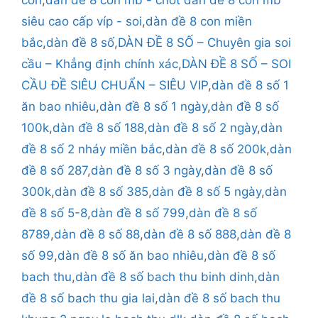
con
,
dàn đề 8 con mb - chốt dàn đề 8 con mb
siêu cao cấp víp - soi
,
dàn đề 8 con miền
bắc
,
dàn đề 8 số
,
DÀN ĐỀ 8 SỐ – Chuyên gia soi
cầu – Khẳng định chính xác
,
DÀN ĐỀ 8 SỐ – SOI
CẦU ĐỀ SIÊU CHUẨN – SIÊU VIP
,
dàn đề 8 số 1
ăn bao nhiêu
,
dàn đề 8 số 1 ngày
,
dàn đề 8 số
100k
,
dàn đề 8 số 188
,
dàn đề 8 số 2 ngày
,
dàn
đề 8 số 2 nháy miền bắc
,
dàn đề 8 số 200k
,
dàn
đề 8 số 287
,
dàn đề 8 số 3 ngày
,
dàn đề 8 số
300k
,
dàn đề 8 số 385
,
dàn đề 8 số 5 ngày
,
dàn
đề 8 số 5-8
,
dàn đề 8 số 799
,
dàn đề 8 số
8789
,
dàn đề 8 số 88
,
dàn đề 8 số 888
,
dàn đề 8
số 99
,
dàn đề 8 số ăn bao nhiêu
,
dàn đề 8 số
bach thu
,
dàn đề 8 số bach thu binh dinh
,
dàn
đề 8 số bach thu gia lai
,
dàn đề 8 số bach thu