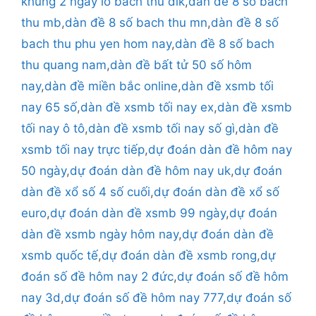
khung 2 ngay lo bach thu dlk
,
dàn đề 8 số bach
thu mb
,
dàn đề 8 số bach thu mn
,
dàn đề 8 số
bach thu phu yen hom nay
,
dàn đề 8 số bach
thu quang nam
,
dàn đề bất tử 50 số hôm
nay
,
dàn đề miền bắc online
,
dàn đề xsmb tối
nay 65 số
,
dàn đề xsmb tối nay ex
,
dàn đề xsmb
tối nay ô tô
,
dàn đề xsmb tối nay số gì
,
dàn đề
xsmb tối nay trực tiếp
,
dự đoán dàn đề hôm nay
50 ngày
,
dự đoán dàn đề hôm nay uk
,
dự đoán
dàn đề xổ số 4 số cuối
,
dự đoán dàn đề xổ số
euro
,
dự đoán dàn đề xsmb 99 ngày
,
dự đoán
dàn đề xsmb ngày hôm nay
,
dự đoán dàn đề
xsmb quốc tế
,
dự đoán dàn đề xsmb rong
,
dự
đoán số đề hôm nay 2 đức
,
dự đoán số đề hôm
nay 3d
,
dự đoán số đề hôm nay 777
,
dự đoán số