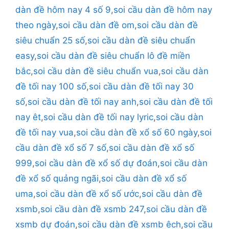
dàn đề hôm nay 4 số 9
,
soi cầu dàn đề hôm nay
theo ngày
,
soi cầu dàn đề om
,
soi cầu dàn đề
siêu chuẩn 25 số
,
soi cầu dàn đề siêu chuẩn
easy
,
soi cầu dàn đề siêu chuẩn lô đề miền
bắc
,
soi cầu dàn đề siêu chuẩn vua
,
soi cầu dàn
đề tối nay 100 số
,
soi cầu dàn đề tối nay 30
số
,
soi cầu dàn đề tối nay anh
,
soi cầu dàn đề tối
nay êt
,
soi cầu dàn đề tối nay lyric
,
soi cầu dàn
đề tối nay vua
,
soi cầu dàn đề xổ số 60 ngày
,
soi
cầu dàn đề xổ số 7 số
,
soi cầu dàn đề xổ số
999
,
soi cầu dàn đề xổ số dự đoán
,
soi cầu dàn
đề xổ số quảng ngãi
,
soi cầu dàn đề xổ số
uma
,
soi cầu dàn đề xổ số ước
,
soi cầu dàn đề
xsmb
,
soi cầu dàn đề xsmb 247
,
soi cầu dàn đề
xsmb dự đoán
,
soi cầu dàn đề xsmb êch
,
soi cầu