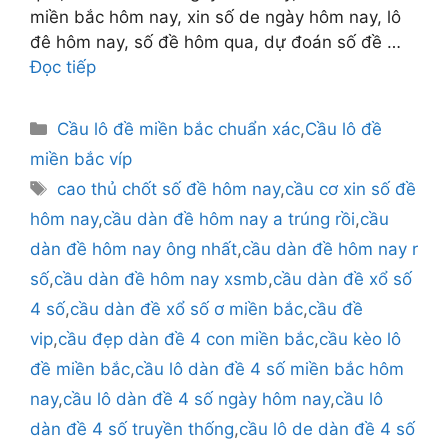
miền bắc hôm nay, xin số de ngày hôm nay, lô
đê hôm nay, số đề hôm qua, dự đoán số đề …
Đọc tiếp
Danh
Cầu lô đề miền bắc chuẩn xác
,
Cầu lô đề
mục
miền bắc víp
Thẻ
cao thủ chốt số đề hôm nay
,
cầu cơ xin số đề
hôm nay
,
cầu dàn đề hôm nay a trúng rồi
,
cầu
dàn đề hôm nay ông nhất
,
cầu dàn đề hôm nay r
số
,
cầu dàn đề hôm nay xsmb
,
cầu dàn đề xổ số
4 số
,
cầu dàn đề xổ số ơ miền bắc
,
cầu đề
vip
,
cầu đẹp dàn đề 4 con miền bắc
,
cầu kèo lô
đề miền bắc
,
cầu lô dàn đề 4 số miền bắc hôm
nay
,
cầu lô dàn đề 4 số ngày hôm nay
,
cầu lô
dàn đề 4 số truyền thống
,
cầu lô de dàn đề 4 số