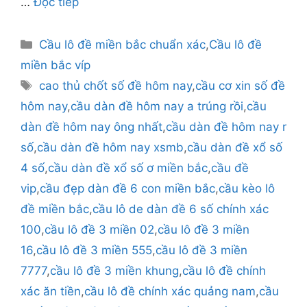
…
Đọc tiếp
Danh
Cầu lô đề miền bắc chuẩn xác
,
Cầu lô đề
mục
miền bắc víp
Thẻ
cao thủ chốt số đề hôm nay
,
cầu cơ xin số đề
hôm nay
,
cầu dàn đề hôm nay a trúng rồi
,
cầu
dàn đề hôm nay ông nhất
,
cầu dàn đề hôm nay r
số
,
cầu dàn đề hôm nay xsmb
,
cầu dàn đề xổ số
4 số
,
cầu dàn đề xổ số ơ miền bắc
,
cầu đề
vip
,
cầu đẹp dàn đề 6 con miền bắc
,
cầu kèo lô
đề miền bắc
,
cầu lô de dàn đề 6 số chính xác
100
,
cầu lô đề 3 miền 02
,
cầu lô đề 3 miền
16
,
cầu lô đề 3 miền 555
,
cầu lô đề 3 miền
7777
,
cầu lô đề 3 miền khung
,
cầu lô đề chính
xác ăn tiền
,
cầu lô đề chính xác quảng nam
,
cầu