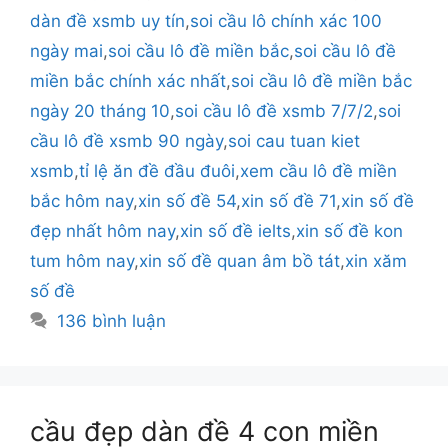
dàn đề xsmb uy tín
,
soi cầu lô chính xác 100
ngày mai
,
soi cầu lô đề miền bắc
,
soi cầu lô đề
miền bắc chính xác nhất
,
soi cầu lô đề miền bắc
ngày 20 tháng 10
,
soi cầu lô đề xsmb 7/7/2
,
soi
cầu lô đề xsmb 90 ngày
,
soi cau tuan kiet
xsmb
,
tỉ lệ ăn đề đầu đuôi
,
xem cầu lô đề miền
bắc hôm nay
,
xin số đề 54
,
xin số đề 71
,
xin số đề
đẹp nhất hôm nay
,
xin số đề ielts
,
xin số đề kon
tum hôm nay
,
xin số đề quan âm bồ tát
,
xin xăm
số đề
136 bình luận
cầu đẹp dàn đề 4 con miền