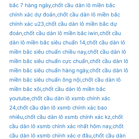
bắc 7 hàng ngày
,
chốt cầu dàn lô miền bắc
chính xác dự đoán
,
chốt cầu dàn lô miền bắc
chính xác u23
,
chốt cầu dàn lô miền bắc dự
đoán
,
chốt cầu dàn lô miền bắc iwin
,
chốt cầu
dàn lô miền bắc siêu chuẩn 14
,
chốt cầu dàn lô
miền bắc siêu chuẩn chiều nay
,
chốt cầu dàn lô
miền bắc siêu chuẩn cực chuẩn
,
chốt cầu dàn lô
miền bắc siêu chuẩn hàng ngày
,
chốt cầu dàn lô
miền bắc siêu chuẩn ông nội
,
chốt cầu dàn lô
miền bắc xôi
,
chốt cầu dàn lô miền bắc
youtube
,
chốt cầu dàn lô xsmb chính xác
24
,
chốt cầu dàn lô xsmb chính xác bao
nhiêu
,
chốt cầu dàn lô xsmb chính xác kz
,
chốt
cầu dàn lô xsmb chính xác nhất hôm nay
,
chốt
cầu dàn lô xsmb chính xác ơ đâu
,
chốt cầu dàn