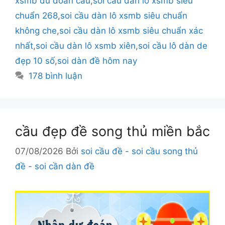
xsmb du doan cau
,
soi cầu dàn lô xsmb siêu
chuẩn 268
,
soi cầu dàn lô xsmb siêu chuẩn
không che
,
soi cầu dàn lô xsmb siêu chuẩn xác
nhất
,
soi cầu dàn lô xsmb xiên
,
soi cầu lô dàn de
đẹp 10 số
,
soi dàn đề hôm nay
178 bình luận
cầu đẹp đề song thủ miền bắc
07/08/2026
Bởi
soi cầu đề - soi cầu song thủ
đề - soi cần dàn đề