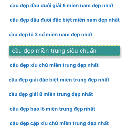
cầu đẹp đầu đuôi giải 8 miền nam đẹp nhất
cầu đẹp đầu đuôi đặc biệt miền nam đẹp nhất
cầu đẹp lô 3 số miền nam đẹp nhất
cầu đẹp miền trung siêu chuẩn
cầu đẹp xỉu chủ miền trung đẹp nhất
cầu đẹp giải đặc biệt miền trung đẹp nhất
cầu đẹp giải 8 miền trung đẹp nhất
cầu đẹp bao lô miền trung đẹp nhất
cầu đẹp cặp xỉu chủ miền trung đẹp nhất