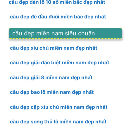
cầu đẹp dàn lô 10 số miền bắc đẹp nhất
cầu đẹp đề đầu đuôi miền bắc đẹp nhất
cầu đẹp miền nam siêu chuẩn
cầu đẹp xỉu chủ miền nam đẹp nhất
cầu đẹp giải đặc biệt miền nam đẹp nhất
cầu đẹp giải 8 miền nam đẹp nhất
cầu đẹp bao lô miền nam đẹp nhất
cầu đẹp cặp xỉu chủ miền nam đẹp nhất
cầu đẹp song thủ lô miền nam đẹp nhất