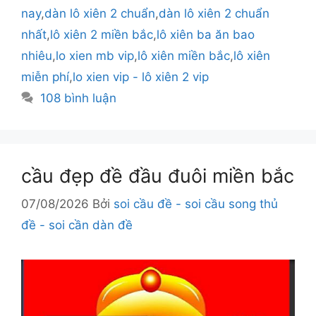
nay
,
dàn lô xiên 2 chuẩn
,
dàn lô xiên 2 chuẩn
nhất
,
lô xiên 2 miền bắc
,
lô xiên ba ăn bao
nhiêu
,
lo xien mb vip
,
lô xiên miền bắc
,
lô xiên
miễn phí
,
lo xien vip - lô xiên 2 vip
108 bình luận
cầu đẹp đề đầu đuôi miền bắc
07/08/2026
Bởi
soi cầu đề - soi cầu song thủ
đề - soi cần dàn đề