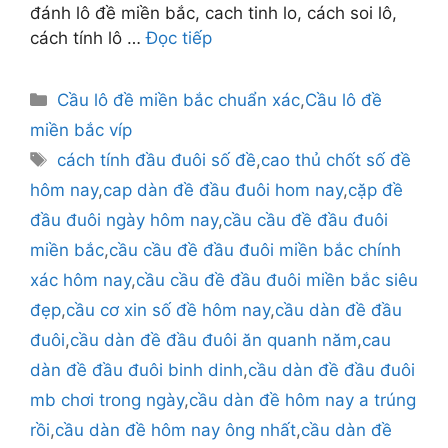
đánh lô đề miền bắc, cach tinh lo, cách soi lô,
cách tính lô …
Đọc tiếp
Danh
Cầu lô đề miền bắc chuẩn xác
,
Cầu lô đề
mục
miền bắc víp
Thẻ
cách tính đầu đuôi số đề
,
cao thủ chốt số đề
hôm nay
,
cap dàn đề đầu đuôi hom nay
,
cặp đề
đầu đuôi ngày hôm nay
,
cầu cầu đề đầu đuôi
miền bắc
,
cầu cầu đề đầu đuôi miền bắc chính
xác hôm nay
,
cầu cầu đề đầu đuôi miền bắc siêu
đẹp
,
cầu cơ xin số đề hôm nay
,
cầu dàn đề đầu
đuôi
,
cầu dàn đề đầu đuôi ăn quanh năm
,
cau
dàn đề đầu đuôi binh dinh
,
cầu dàn đề đầu đuôi
mb chơi trong ngày
,
cầu dàn đề hôm nay a trúng
rồi
,
cầu dàn đề hôm nay ông nhất
,
cầu dàn đề