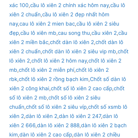
xác 100
,
cầu lô xiên 2 chính xác hôm nay
,
cầu lô
xiên 2 chuẩn
,
cầu lô xiên 2 đẹp nhất hôm
nay
,
cau lô xiên 2 mien bac
,
cầu lô xiên 2 siêu
đẹp
,
cầu lô xiên mb
,
cau song thu
,
cầu xiên 2
,
cầu
xiên 2 miền bắc
,
chốt dàn lô xiên 2
,
chốt dàn lô
xiên 2 chuẩn
,
chốt dàn lô xiên 2 siêu vip mb
,
chốt
lô xiên 2
,
chốt lô xiên 2 hôm nay
,
chốt lô xiên 2
mb
,
chốt lô xiên 2 miễn phí
,
chốt lô xiên 2
rbk
,
chốt lô xiên 2 rồng bạch kim
,
Chốt số dàn lô
xiên 2 công khai
,
chốt số lô xiên 2 cao cấp
,
chốt
số lô xiên 2 mb
,
chốt số lô xiên 2 siêu
chuẩn
,
chốt số lô xiên 2 siêu víp
,
chốt số xsmb lô
xiên 2
,
dàn lô xiên 2
,
dàn lô xiên 2 247
,
dàn lô
xiên 2 666
,
dàn lô xiên 2 888
,
dàn lô xiên 2 bạch
kim
,
dàn lô xiên 2 cao cấp
,
dàn lô xiên 2 chiều