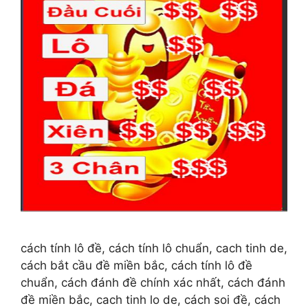
cách tính lô đề, cách tính lô chuẩn, cach tinh de,
cách bắt cầu đề miền bắc, cách tính lô đề
chuẩn, cách đánh đề chính xác nhất, cách đánh
đề miền bắc, cach tinh lo de, cách soi đề, cách