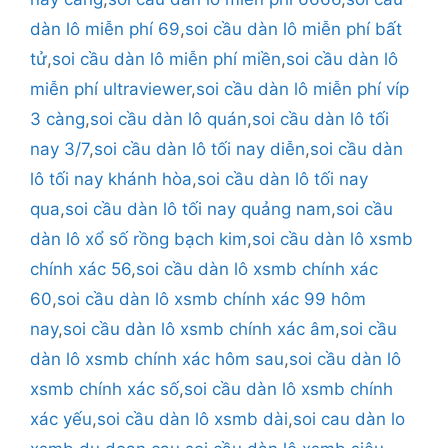
dàn lô miễn phí 69
,
soi cầu dàn lô miễn phí bất
tử
,
soi cầu dàn lô miễn phí miền
,
soi cầu dàn lô
miễn phí ultraviewer
,
soi cầu dàn lô miễn phí víp
3 càng
,
soi cầu dàn lô quán
,
soi cầu dàn lô tối
nay 3/7
,
soi cầu dàn lô tối nay diễn
,
soi cầu dàn
lô tối nay khánh hòa
,
soi cầu dàn lô tối nay
qua
,
soi cầu dàn lô tối nay quảng nam
,
soi cầu
dàn lô xổ số rồng bạch kim
,
soi cầu dàn lô xsmb
chính xác 56
,
soi cầu dàn lô xsmb chính xác
60
,
soi cầu dàn lô xsmb chính xác 99 hôm
nay
,
soi cầu dàn lô xsmb chính xác âm
,
soi cầu
dàn lô xsmb chính xác hôm sau
,
soi cầu dàn lô
xsmb chính xác số
,
soi cầu dàn lô xsmb chính
xác yếu
,
soi cầu dàn lô xsmb dài
,
soi cau dàn lo