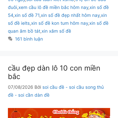
đuôi
,
xem cầu lô đề miền bắc hôm nay
,
xin số đề
54
,
xin số đề 71
,
xin số đề đẹp nhất hôm nay
,
xin
số đề ielts
,
xin số đề kon tum hôm nay
,
xin số đề
quan âm bồ tát
,
xin xăm số đề
161 bình luận
cầu đẹp dàn lô 10 con miền
bắc
07/08/2026
Bởi
soi cầu đề - soi cầu song thủ
đề - soi cần dàn đề