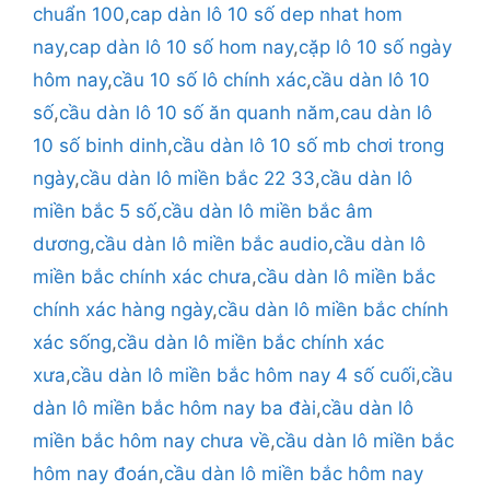
chuẩn 100
,
cap dàn lô 10 số dep nhat hom
nay
,
cap dàn lô 10 số hom nay
,
cặp lô 10 số ngày
hôm nay
,
cầu 10 số lô chính xác
,
cầu dàn lô 10
số
,
cầu dàn lô 10 số ăn quanh năm
,
cau dàn lô
10 số binh dinh
,
cầu dàn lô 10 số mb chơi trong
ngày
,
cầu dàn lô miền bắc 22 33
,
cầu dàn lô
miền bắc 5 số
,
cầu dàn lô miền bắc âm
dương
,
cầu dàn lô miền bắc audio
,
cầu dàn lô
miền bắc chính xác chưa
,
cầu dàn lô miền bắc
chính xác hàng ngày
,
cầu dàn lô miền bắc chính
xác sống
,
cầu dàn lô miền bắc chính xác
xưa
,
cầu dàn lô miền bắc hôm nay 4 số cuối
,
cầu
dàn lô miền bắc hôm nay ba đài
,
cầu dàn lô
miền bắc hôm nay chưa về
,
cầu dàn lô miền bắc
hôm nay đoán
,
cầu dàn lô miền bắc hôm nay