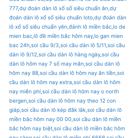
777
,
dự đoán dàn lô xổ số siêu chuẩn ân
,
dự
đoán dàn lô xổ số siêu chuẩn loto
,
dự đoán dàn
lô xổ số siêu chuẩn yên
,
đánh lô miền bắc
,
lo de
mien bac
,
lô đề miền bắc hôm nay
,
lo gan mien
bac 24h
,
soi cầu 9/3
,
soi cầu dàn lô 5/11
,
soi cầu
dàn lô 9/12
,
soi cầu dàn lô hàng ngày
,
soi cầu
dàn lô hôm nay 7 số may mắn
,
soi cầu dàn lô
hôm nay 88
,
soi cầu dàn lô hôm nay ăn tiền
,
soi
cầu dàn lô hôm nay extra
,
soi cầu dàn lô hôm
nay miễn phí
,
soi cầu dàn lô hôm nay o north
bergen
,
soi cầu dàn lô hôm nay theo 12 con
giáp
,
soi cầu dàn lô kép đắk lắk
,
soi cầu dàn lô
miền bắc hôm nay 00 00
,
soi cầu dàn lô miền
bắc hôm nay biệt
,
soi cầu dàn lô miền bắc hôm
nay càng
,
soi cầu dàn lô miễn phí 6666
,
soi cầu