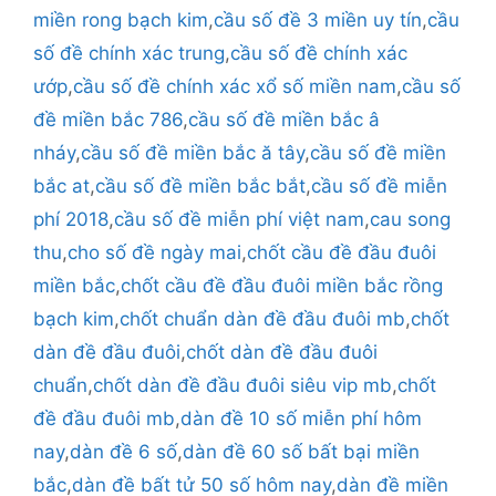
miền rong bạch kim
,
cầu số đề 3 miền uy tín
,
cầu
số đề chính xác trung
,
cầu số đề chính xác
ướp
,
cầu số đề chính xác xổ số miền nam
,
cầu số
đề miền bắc 786
,
cầu số đề miền bắc â
nháy
,
cầu số đề miền bắc ă tây
,
cầu số đề miền
bắc at
,
cầu số đề miền bắc bắt
,
cầu số đề miễn
phí 2018
,
cầu số đề miễn phí việt nam
,
cau song
thu
,
cho số đề ngày mai
,
chốt cầu đề đầu đuôi
miền bắc
,
chốt cầu đề đầu đuôi miền bắc rồng
bạch kim
,
chốt chuẩn dàn đề đầu đuôi mb
,
chốt
dàn đề đầu đuôi
,
chốt dàn đề đầu đuôi
chuẩn
,
chốt dàn đề đầu đuôi siêu vip mb
,
chốt
đề đầu đuôi mb
,
dàn đề 10 số miễn phí hôm
nay
,
dàn đề 6 số
,
dàn đề 60 số bất bại miền
bắc
,
dàn đề bất tử 50 số hôm nay
,
dàn đề miền