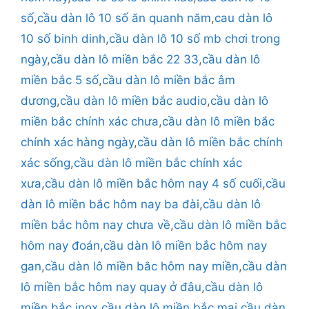
số
,
cầu dàn lô 10 số ăn quanh năm
,
cau dàn lô
10 số binh dinh
,
cầu dàn lô 10 số mb chơi trong
ngày
,
cầu dàn lô miền bắc 22 33
,
cầu dàn lô
miền bắc 5 số
,
cầu dàn lô miền bắc âm
dương
,
cầu dàn lô miền bắc audio
,
cầu dàn lô
miền bắc chính xác chưa
,
cầu dàn lô miền bắc
chính xác hàng ngày
,
cầu dàn lô miền bắc chính
xác sống
,
cầu dàn lô miền bắc chính xác
xưa
,
cầu dàn lô miền bắc hôm nay 4 số cuối
,
cầu
dàn lô miền bắc hôm nay ba đài
,
cầu dàn lô
miền bắc hôm nay chưa về
,
cầu dàn lô miền bắc
hôm nay đoán
,
cầu dàn lô miền bắc hôm nay
gan
,
cầu dàn lô miền bắc hôm nay miền
,
cầu dàn
lô miền bắc hôm nay quay ở đâu
,
cầu dàn lô
miền bắc inox
,
cầu dàn lô miền bắc mai
,
cầu dàn