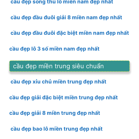
cầu đẹp song thủ lô miền nam đẹp nhất
cầu đẹp đầu đuôi giải 8 miền nam đẹp nhất
cầu đẹp đầu đuôi đặc biệt miền nam đẹp nhất
cầu đẹp lô 3 số miền nam đẹp nhất
cầu đẹp miền trung siêu chuẩn
cầu đẹp xỉu chủ miền trung đẹp nhất
cầu đẹp giải đặc biệt miền trung đẹp nhất
cầu đẹp giải 8 miền trung đẹp nhất
cầu đẹp bao lô miền trung đẹp nhất