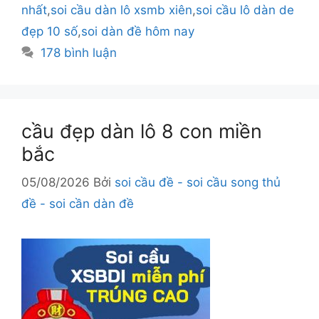
nhất
,
soi cầu dàn lô xsmb xiên
,
soi cầu lô dàn de
đẹp 10 số
,
soi dàn đề hôm nay
178 bình luận
cầu đẹp dàn lô 8 con miền
bắc
05/08/2026
Bởi
soi cầu đề - soi cầu song thủ
đề - soi cần dàn đề