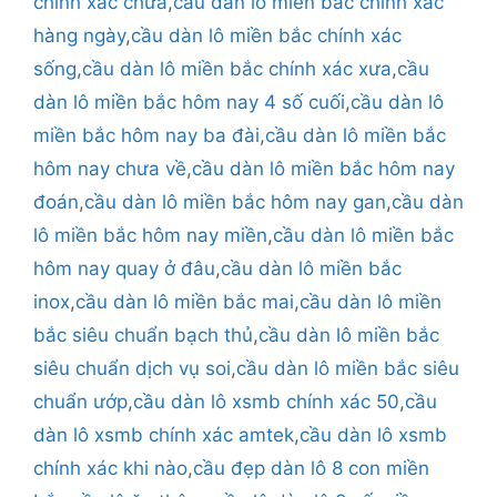
chính xác chưa
,
cầu dàn lô miền bắc chính xác
hàng ngày
,
cầu dàn lô miền bắc chính xác
sống
,
cầu dàn lô miền bắc chính xác xưa
,
cầu
dàn lô miền bắc hôm nay 4 số cuối
,
cầu dàn lô
miền bắc hôm nay ba đài
,
cầu dàn lô miền bắc
hôm nay chưa về
,
cầu dàn lô miền bắc hôm nay
đoán
,
cầu dàn lô miền bắc hôm nay gan
,
cầu dàn
lô miền bắc hôm nay miền
,
cầu dàn lô miền bắc
hôm nay quay ở đâu
,
cầu dàn lô miền bắc
inox
,
cầu dàn lô miền bắc mai
,
cầu dàn lô miền
bắc siêu chuẩn bạch thủ
,
cầu dàn lô miền bắc
siêu chuẩn dịch vụ soi
,
cầu dàn lô miền bắc siêu
chuẩn ướp
,
cầu dàn lô xsmb chính xác 50
,
cầu
dàn lô xsmb chính xác amtek
,
cầu dàn lô xsmb
chính xác khi nào
,
cầu đẹp dàn lô 8 con miền