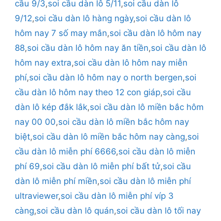
cầu 9/3
,
soi cầu dàn lô 5/11
,
soi cầu dàn lô
9/12
,
soi cầu dàn lô hàng ngày
,
soi cầu dàn lô
hôm nay 7 số may mắn
,
soi cầu dàn lô hôm nay
88
,
soi cầu dàn lô hôm nay ăn tiền
,
soi cầu dàn lô
hôm nay extra
,
soi cầu dàn lô hôm nay miễn
phí
,
soi cầu dàn lô hôm nay o north bergen
,
soi
cầu dàn lô hôm nay theo 12 con giáp
,
soi cầu
dàn lô kép đắk lắk
,
soi cầu dàn lô miền bắc hôm
nay 00 00
,
soi cầu dàn lô miền bắc hôm nay
biệt
,
soi cầu dàn lô miền bắc hôm nay càng
,
soi
cầu dàn lô miễn phí 6666
,
soi cầu dàn lô miễn
phí 69
,
soi cầu dàn lô miễn phí bất tử
,
soi cầu
dàn lô miễn phí miền
,
soi cầu dàn lô miễn phí
ultraviewer
,
soi cầu dàn lô miễn phí víp 3
càng
,
soi cầu dàn lô quán
,
soi cầu dàn lô tối nay