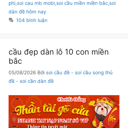
phi
,
soi cau mb mobi
,
soi cầu miền miền bắc
,
soi
dàn đề hôm nay
104 bình luận
cầu đẹp dàn lô 10 con miền
bắc
05/08/2026
Bởi
soi cầu đề - soi cầu song thủ
đề - soi cần dàn đề