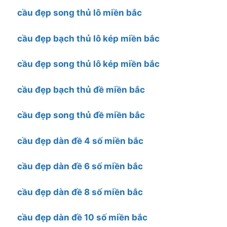
cầu đẹp song thủ lô miền bắc
cầu đẹp bạch thủ lô kép miền bắc
cầu đẹp song thủ lô kép miền bắc
cầu đẹp bạch thủ đề miền bắc
cầu đẹp song thủ đề miền bắc
cầu đẹp dàn đề 4 số miền bắc
cầu đẹp dàn đề 6 số miền bắc
cầu đẹp dàn đề 8 số miền bắc
cầu đẹp dàn đề 10 số miền bắc