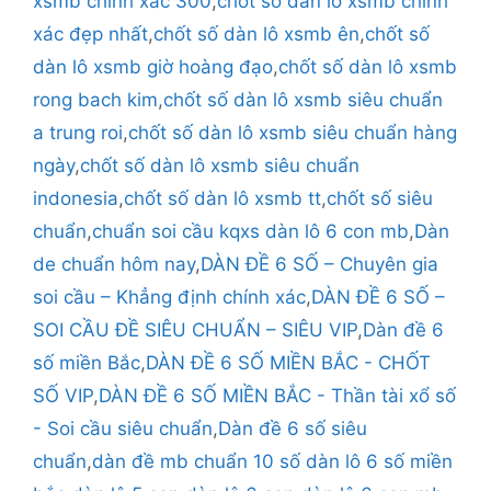
xsmb chính xác 300
,
chốt số dàn lô xsmb chính
xác đẹp nhất
,
chốt số dàn lô xsmb ên
,
chốt số
dàn lô xsmb giờ hoàng đạo
,
chốt số dàn lô xsmb
rong bach kim
,
chốt số dàn lô xsmb siêu chuẩn
a trung roi
,
chốt số dàn lô xsmb siêu chuẩn hàng
ngày
,
chốt số dàn lô xsmb siêu chuẩn
indonesia
,
chốt số dàn lô xsmb tt
,
chốt số siêu
chuẩn
,
chuẩn soi cầu kqxs dàn lô 6 con mb
,
Dàn
de chuẩn hôm nay
,
DÀN ĐỀ 6 SỐ – Chuyên gia
soi cầu – Khẳng định chính xác
,
DÀN ĐỀ 6 SỐ –
SOI CẦU ĐỀ SIÊU CHUẨN – SIÊU VIP
,
Dàn đề 6
số miền Bắc
,
DÀN ĐỀ 6 SỐ MIỀN BẮC - CHỐT
SỐ VIP
,
DÀN ĐỀ 6 SỐ MIỀN BẮC - Thần tài xổ số
- Soi cầu siêu chuẩn
,
Dàn đề 6 số siêu
chuẩn
,
dàn đề mb chuẩn 10 số dàn lô 6 số miền