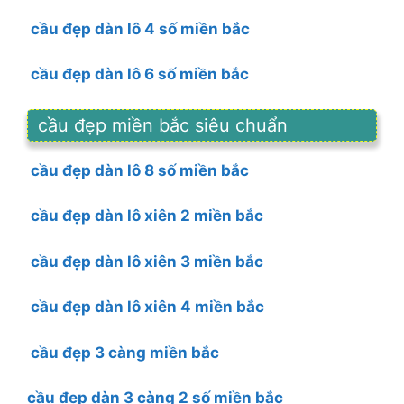
cầu đẹp dàn lô 4 số miền bắc
cầu đẹp dàn lô 6 số miền bắc
cầu đẹp miền bắc siêu chuẩn
cầu đẹp dàn lô 8 số miền bắc
cầu đẹp dàn lô xiên 2 miền bắc
cầu đẹp dàn lô xiên 3 miền bắc
cầu đẹp dàn lô xiên 4 miền bắc
cầu đẹp 3 càng miền bắc
cầu đẹp dàn 3 càng 2 số miền bắc