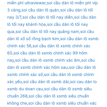
miễn phí ultraviewer
,
soi cầu dàn lô miễn phí víp
3 càng
,
soi cầu dàn lô quán
,
soi cầu dàn lô tối
nay 3/7
,
soi cầu dàn lô tối nay diễn
,
soi cầu dàn
lô tối nay khánh hòa
,
soi cầu dàn lô tối nay
qua
,
soi cầu dàn lô tối nay quảng nam
,
soi cầu
dàn lô xổ số rồng bạch kim
,
soi cầu dàn lô xsmb
chính xác 56
,
soi cầu dàn lô xsmb chính xác
60
,
soi cầu dàn lô xsmb chính xác 99 hôm
nay
,
soi cầu dàn lô xsmb chính xác âm
,
soi cầu
dàn lô xsmb chính xác hôm sau
,
soi cầu dàn lô
xsmb chính xác số
,
soi cầu dàn lô xsmb chính
xác yếu
,
soi cầu dàn lô xsmb dài
,
soi cau dàn lo
xsmb du doan cau
,
soi cầu dàn lô xsmb siêu
chuẩn 268
,
soi cầu dàn lô xsmb siêu chuẩn
không che
,
soi cầu dàn lô xsmb siêu chuẩn xác