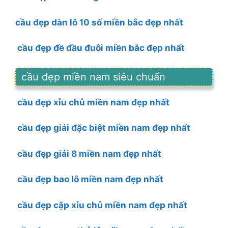
cầu đẹp dàn lô 10 số miền bắc đẹp nhất
cầu đẹp đề đầu đuôi miền bắc đẹp nhất
cầu đẹp miền nam siêu chuẩn
cầu đẹp xỉu chủ miền nam đẹp nhất
cầu đẹp giải đặc biệt miền nam đẹp nhất
cầu đẹp giải 8 miền nam đẹp nhất
cầu đẹp bao lô miền nam đẹp nhất
cầu đẹp cặp xỉu chủ miền nam đẹp nhất