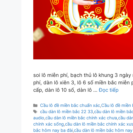
soi lô miễn phí, bạch thủ lô khung 3 ngày 
phí, dàn lô xiên 3, lô 6 số miền bắc miễn 
cấp, dàn lô 10 số, dàn lô …
Đọc tiếp
Danh
Cầu lô đề miền bắc chuẩn xác
,
Cầu lô đề miền 
mục
Thẻ
cầu dàn lô miền bắc 22 33
,
cầu dàn lô miền bắ
audio
,
cầu dàn lô miền bắc chính xác chưa
,
cầu dàn
chính xác sống
,
cầu dàn lô miền bắc chính xác xư
bắc hôm nay ba đài
,
cầu dàn lô miền bắc hôm nay