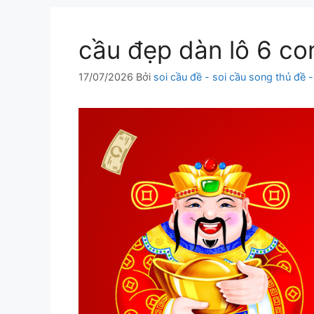
cầu đẹp dàn lô 6 co
17/07/2026
Bởi
soi cầu đề - soi cầu song thủ đề -