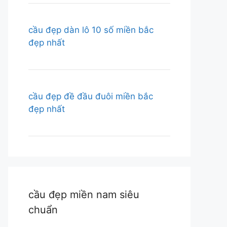
cầu đẹp dàn lô 10 số miền bắc
đẹp nhất
cầu đẹp đề đầu đuôi miền bắc
đẹp nhất
cầu đẹp miền nam siêu
chuẩn