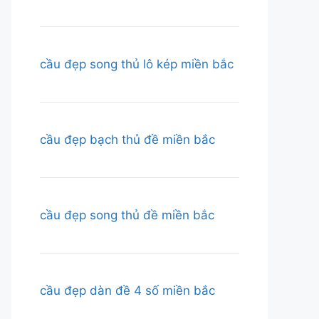
cầu đẹp song thủ lô kép miền bắc
cầu đẹp bạch thủ đề miền bắc
cầu đẹp song thủ đề miền bắc
cầu đẹp dàn đề 4 số miền bắc