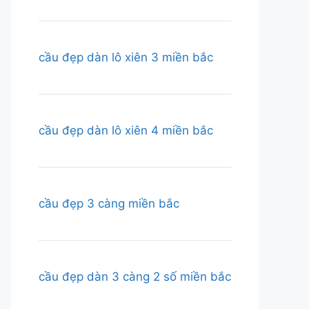
cầu đẹp dàn lô xiên 3 miền bắc
cầu đẹp dàn lô xiên 4 miền bắc
cầu đẹp 3 càng miền bắc
cầu đẹp dàn 3 càng 2 số miền bắc