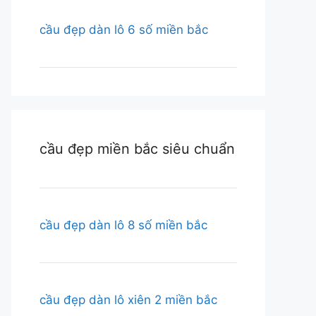
cầu đẹp dàn lô 6 số miền bắc
cầu đẹp miền bắc siêu chuẩn
cầu đẹp dàn lô 8 số miền bắc
cầu đẹp dàn lô xiên 2 miền bắc