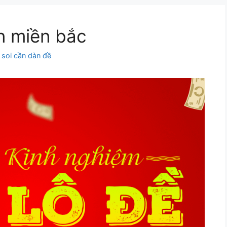
n miền bắc
 soi cần dàn đề