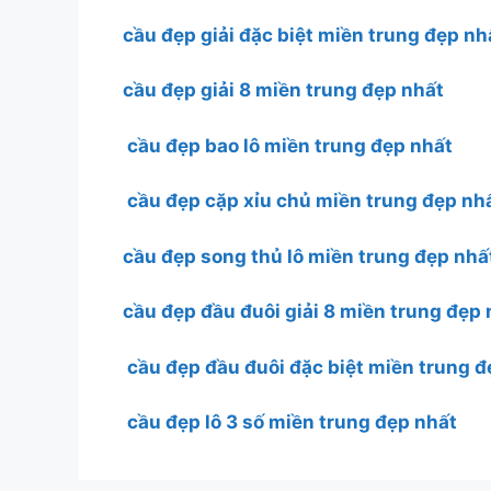
cầu đẹp giải đặc biệt miền trung đẹp nh
cầu đẹp giải 8 miền trung đẹp nhất
cầu đẹp bao lô miền trung đẹp nhất
cầu đẹp cặp xỉu chủ miền trung đẹp nh
cầu đẹp song thủ lô miền trung đẹp nhấ
cầu đẹp đầu đuôi giải 8 miền trung đẹp 
cầu đẹp đầu đuôi đặc biệt miền trung đ
cầu đẹp lô 3 số miền trung đẹp nhất