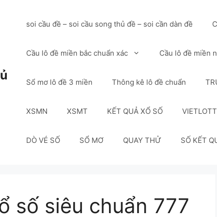
soi cầu đề – soi cầu song thủ đề – soi cần dàn đề
C
Cầu lô đề miền bắc chuẩn xác
Cầu lô đề miền 
hủ
Sổ mơ lô đề 3 miền
Thông kê lô đề chuẩn
TR
XSMN
XSMT
KẾT QUẢ XỔ SỐ
VIETLOTT
DÒ VÉ SỐ
SỔ MƠ
QUAY THỬ
SỐ KẾT Q
ổ số siêu chuẩn 777