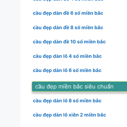
cầu đẹp dàn đề 6 số miền bắc
cầu đẹp dàn đề 8 số miền bắc
cầu đẹp dàn đề 10 số miền bắc
cầu đẹp dàn lô 4 số miền bắc
cầu đẹp dàn lô 6 số miền bắc
cầu đẹp miền bắc siêu chuẩn
cầu đẹp dàn lô 8 số miền bắc
cầu đẹp dàn lô xiên 2 miền bắc