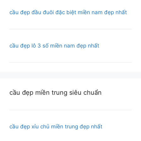
cầu đẹp đầu đuôi đặc biệt miền nam đẹp nhất
cầu đẹp lô 3 số miền nam đẹp nhất
cầu đẹp miền trung siêu chuẩn
cầu đẹp xỉu chủ miền trung đẹp nhất