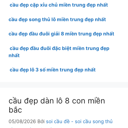
cầu đẹp cặp xỉu chủ miền trung đẹp nhất
cầu đẹp song thủ lô miền trung đẹp nhất
cầu đẹp đầu đuôi giải 8 miền trung đẹp nhất
cầu đẹp đầu đuôi đặc biệt miền trung đẹp
nhất
cầu đẹp lô 3 số miền trung đẹp nhất
cầu đẹp dàn lô 8 con miền
bắc
05/08/2026
Bởi
soi cầu đề - soi cầu song thủ