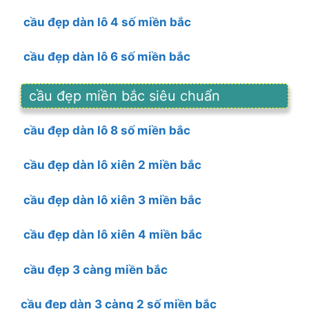
cầu đẹp dàn lô 4 số miền bắc
cầu đẹp dàn lô 6 số miền bắc
cầu đẹp miền bắc siêu chuẩn
cầu đẹp dàn lô 8 số miền bắc
cầu đẹp dàn lô xiên 2 miền bắc
cầu đẹp dàn lô xiên 3 miền bắc
cầu đẹp dàn lô xiên 4 miền bắc
cầu đẹp 3 càng miền bắc
cầu đẹp dàn 3 càng 2 số miền bắc