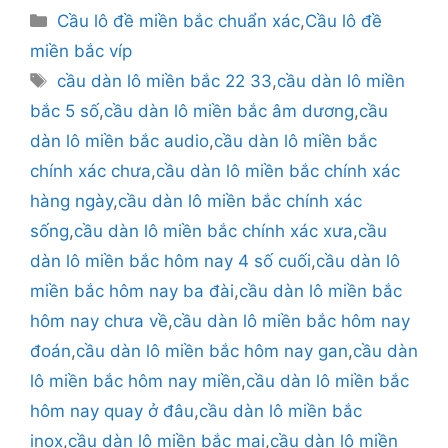
Danh
Cầu lô đề miền bắc chuẩn xác
,
Cầu lô đề
mục
miền bắc víp
Thẻ
cầu dàn lô miền bắc 22 33
,
cầu dàn lô miền
bắc 5 số
,
cầu dàn lô miền bắc âm dương
,
cầu
dàn lô miền bắc audio
,
cầu dàn lô miền bắc
chính xác chưa
,
cầu dàn lô miền bắc chính xác
hàng ngày
,
cầu dàn lô miền bắc chính xác
sống
,
cầu dàn lô miền bắc chính xác xưa
,
cầu
dàn lô miền bắc hôm nay 4 số cuối
,
cầu dàn lô
miền bắc hôm nay ba đài
,
cầu dàn lô miền bắc
hôm nay chưa về
,
cầu dàn lô miền bắc hôm nay
đoán
,
cầu dàn lô miền bắc hôm nay gan
,
cầu dàn
lô miền bắc hôm nay miền
,
cầu dàn lô miền bắc
hôm nay quay ở đâu
,
cầu dàn lô miền bắc
inox
,
cầu dàn lô miền bắc mai
,
cầu dàn lô miền