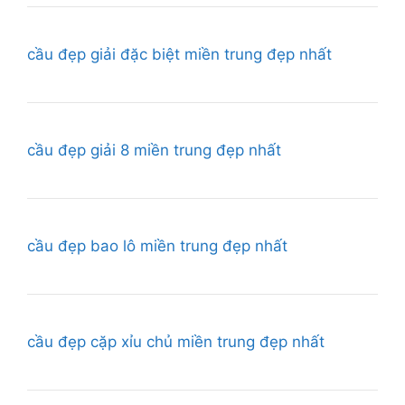
cầu đẹp giải đặc biệt miền trung đẹp nhất
cầu đẹp giải 8 miền trung đẹp nhất
cầu đẹp bao lô miền trung đẹp nhất
cầu đẹp cặp xỉu chủ miền trung đẹp nhất