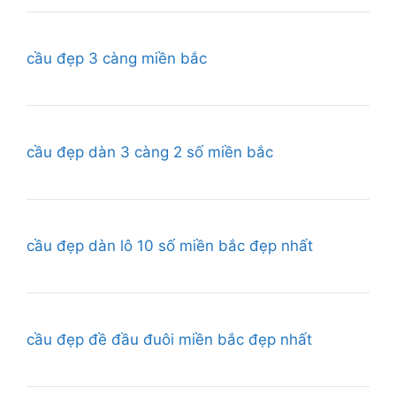
cầu đẹp 3 càng miền bắc
cầu đẹp dàn 3 càng 2 số miền bắc
cầu đẹp dàn lô 10 số miền bắc đẹp nhất
cầu đẹp đề đầu đuôi miền bắc đẹp nhất