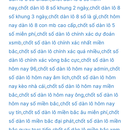
nay
,
chốt dàn lô 8 số khung 2 ngày
,
chốt dàn lô 8
số khung 3 ngày
,
chốt dàn lô 8 số là gì
,
chốt hôm
nay dàn lô 8 con mb cao cấp
,
chốt số dàn lô 5
số miễn phí
,
chốt số dàn lô chính xác dự đoán
xsmb
,
chốt số dàn lô chính xác nhất miền
bắc
,
chốt số dàn lô chính xác quá nhiều
,
chốt số
dàn lô chính xác vòng bắc cực
,
chốt số dàn lô
hôm nay 96
,
chốt số dàn lô hôm nay admin
,
chốt
số dàn lô hôm nay âm lich
,
chốt số dàn lô hôm
nay kèo nhà cái
,
chốt số dàn lô hôm nay miền
bắc
,
chốt số dàn lô hôm nay ông
,
chốt số dàn lô
hôm nay số miền bắc
,
chốt số dàn lô hôm nay
uy tín
,
chốt số dàn lô miền bắc âu miễn phí
,
chốt
số dàn lô miền bắc đại phát
,
chốt số dàn lô miền
bắc quay trực tiếp
,
chốt số dàn lô miền bắc xem