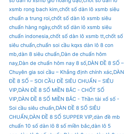
số dàn lô xsmb giờ hoàng đạo
,
chốt số dàn lô
xsmb rong bach kim
,
chốt số dàn lô xsmb siêu
chuẩn a trung roi
,
chốt số dàn lô xsmb siêu
chuẩn hàng ngày
,
chốt số dàn lô xsmb siêu
chuẩn indonesia
,
chốt số dàn lô xsmb tt
,
chốt số
siêu chuẩn
,
chuẩn soi cầu kqxs dàn lô 8 con
mb
,
dàn 8 siêu chuẩn
,
Dàn de chuẩn hôm
nay
,
Dàn de chuẩn hôm nay 8 số
,
DÀN ĐỀ 8 SỐ –
Chuyên gia soi cầu – Khẳng định chính xác
,
DÀN
ĐỀ 8 SỐ – SOI CẦU ĐỀ SIÊU CHUẨN – SIÊU
VIP
,
DÀN ĐỀ 8 SỐ MIỀN BẮC - CHỐT SỐ
VIP
,
DÀN ĐỀ 8 SỐ MIỀN BẮC - Thần tài xổ số -
Soi cầu siêu chuẩn
,
DÀN ĐỀ 8 SỐ SIÊU
CHUẨN
,
DÀN ĐỀ 8 SỐ SUPPER VIP
,
dàn đề mb
chuẩn 10 số dàn lô 8 số miền bắc
,
dàn lô 5