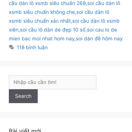
cầu dàn lô xsmb siêu chuẩn 268
,
soi cầu dàn lô
xsmb siêu chuẩn không che
,
soi cầu dàn lô
xsmb siêu chuẩn xác nhất
,
soi cầu dàn lô xsmb
xiên
,
soi cầu lô dàn de đẹp 10 số
,
soi cau lo de
mien bac moi nhat hom nay
,
soi dàn đề hôm nay
118 bình luận
Search
Bài viết mới