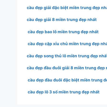
cầu đẹp giải đặc biệt miền trung đẹp nh
cầu đẹp giải 8 miền trung đẹp nhất
cầu đẹp bao lô miền trung đẹp nhất
cầu đẹp cặp xỉu chủ miền trung đẹp nh
cầu đẹp song thủ lô miền trung đẹp nhấ
cầu đẹp đầu đuôi giải 8 miền trung đẹp 
cầu đẹp đầu đuôi đặc biệt miền trung đ
cầu đẹp lô 3 số miền trung đẹp nhất