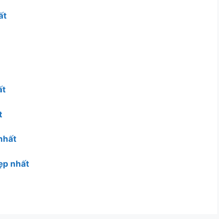
ất
ất
t
nhất
ẹp nhất