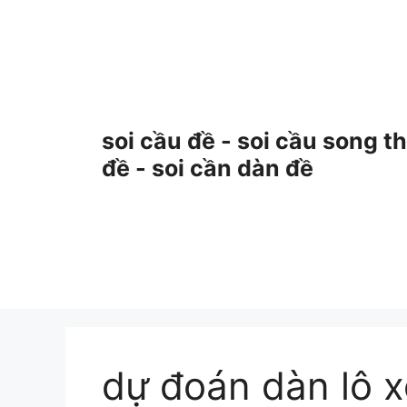
Chuyển
đến
nội
dung
soi cầu đề - soi cầu song t
đề - soi cần dàn đề
dự đoán dàn lô x