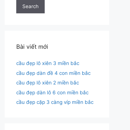
Search
Bài viết mới
cầu đẹp lô xiên 3 miền bắc
cầu đẹp dàn đề 4 con miền bắc
cầu đẹp lô xiên 2 miền bắc
cầu đẹp dàn lô 6 con miền bắc
cầu đẹp cặp 3 càng víp miền bắc