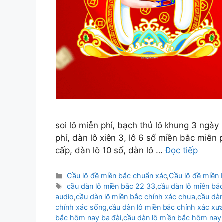
soi lô miễn phí, bạch thủ lô khung 3 ngày 
phí, dàn lô xiên 3, lô 6 số miền bắc miễn 
cấp, dàn lô 10 số, dàn lô …
Đọc tiếp
Danh
Cầu lô đề miền bắc chuẩn xác
,
Cầu lô đề miền 
mục
Thẻ
cầu dàn lô miền bắc 22 33
,
cầu dàn lô miền bắ
audio
,
cầu dàn lô miền bắc chính xác chưa
,
cầu dàn
chính xác sống
,
cầu dàn lô miền bắc chính xác xư
bắc hôm nay ba đài
,
cầu dàn lô miền bắc hôm nay