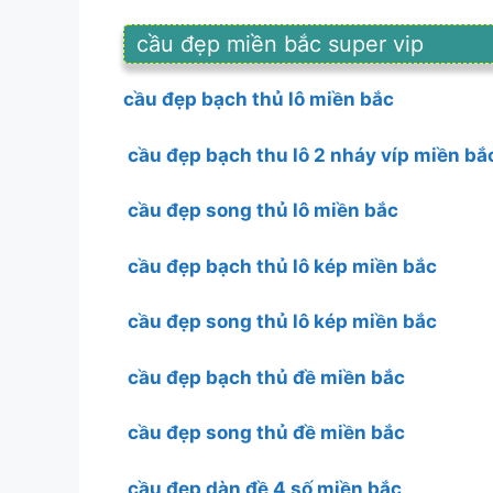
cầu đẹp miền bắc super vip
cầu đẹp bạch thủ lô miền bắc
cầu đẹp bạch thu lô 2 nháy víp miền bắ
cầu đẹp song thủ lô miền bắc
cầu đẹp bạch thủ lô kép miền bắc
cầu đẹp song thủ lô kép miền bắc
cầu đẹp bạch thủ đề miền bắc
cầu đẹp song thủ đề miền bắc
cầu đẹp dàn đề 4 số miền bắc