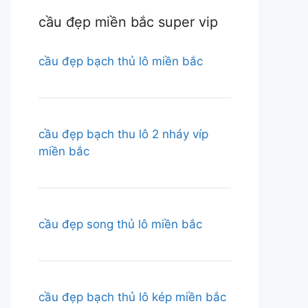
cầu đẹp miền bắc super vip
cầu đẹp bạch thủ lô miền bắc
cầu đẹp bạch thu lô 2 nháy víp
miền bắc
cầu đẹp song thủ lô miền bắc
cầu đẹp bạch thủ lô kép miền bắc