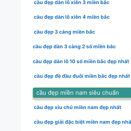
cầu đẹp dàn lô xiên 3 miền bắc
cầu đẹp dàn lô xiên 4 miền bắc
cầu đẹp 3 càng miền bắc
cầu đẹp dàn 3 càng 2 số miền bắc
cầu đẹp dàn lô 10 số miền bắc đẹp nhất
cầu đẹp đề đầu đuôi miền bắc đẹp nhất
cầu đẹp miền nam siêu chuẩn
cầu đẹp xỉu chủ miền nam đẹp nhất
cầu đẹp giải đặc biệt miền nam đẹp nhấ