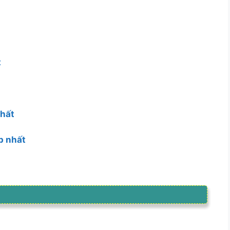
t
nhất
p nhất