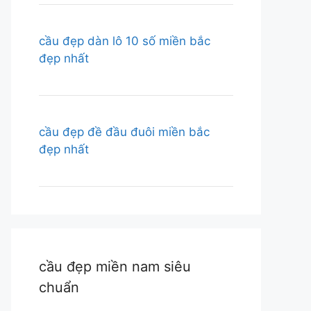
cầu đẹp dàn lô 10 số miền bắc
đẹp nhất
cầu đẹp đề đầu đuôi miền bắc
đẹp nhất
cầu đẹp miền nam siêu
chuẩn