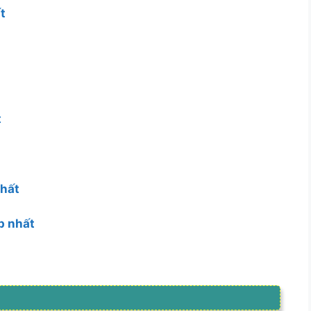
t
t
nhất
p nhất