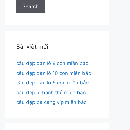
Search
Bài viết mới
cầu đẹp dàn lô 8 con miền bắc
cầu đẹp dàn lô 10 con miền bắc
cầu đẹp dàn lô 6 con miền bắc
cầu đẹp lô bạch thủ miền bắc
cầu đẹp ba càng víp miền bắc