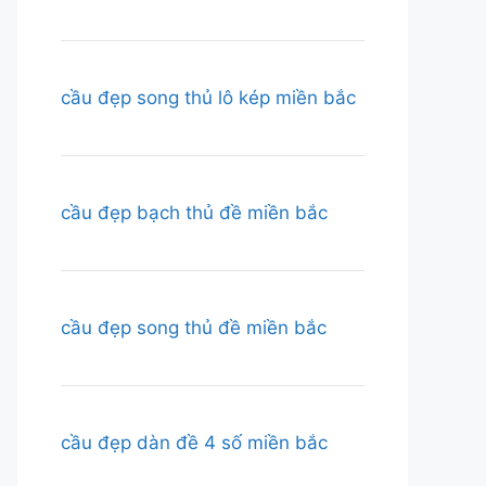
cầu đẹp song thủ lô kép miền bắc
cầu đẹp bạch thủ đề miền bắc
cầu đẹp song thủ đề miền bắc
cầu đẹp dàn đề 4 số miền bắc