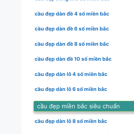
cầu đẹp dàn đề 4 số miền bắc
cầu đẹp dàn đề 6 số miền bắc
cầu đẹp dàn đề 8 số miền bắc
cầu đẹp dàn đề 10 số miền bắc
cầu đẹp dàn lô 4 số miền bắc
cầu đẹp dàn lô 6 số miền bắc
cầu đẹp miền bắc siêu chuẩn
cầu đẹp dàn lô 8 số miền bắc