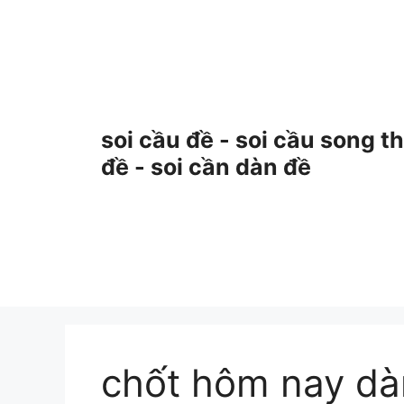
Chuyển
đến
nội
dung
soi cầu đề - soi cầu song t
đề - soi cần dàn đề
chốt hôm nay dà