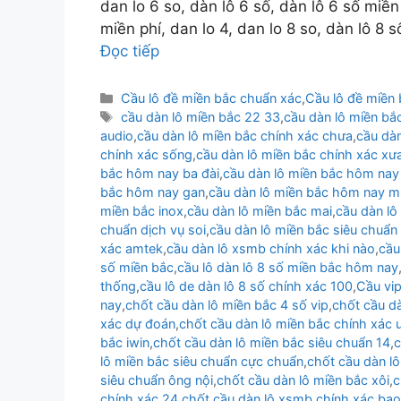
dan lo 6 so, dàn lô 6 số, dàn lô 6 số miền 
miền phí, dan lo 4, dan lo 8 so, dàn lô 8 s
Đọc tiếp
Danh
Cầu lô đề miền bắc chuẩn xác
,
Cầu lô đề miền 
mục
Thẻ
cầu dàn lô miền bắc 22 33
,
cầu dàn lô miền bắ
audio
,
cầu dàn lô miền bắc chính xác chưa
,
cầu dàn
chính xác sống
,
cầu dàn lô miền bắc chính xác xư
bắc hôm nay ba đài
,
cầu dàn lô miền bắc hôm nay
bắc hôm nay gan
,
cầu dàn lô miền bắc hôm nay m
miền bắc inox
,
cầu dàn lô miền bắc mai
,
cầu dàn lô
chuẩn dịch vụ soi
,
cầu dàn lô miền bắc siêu chuẩn
xác amtek
,
cầu dàn lô xsmb chính xác khi nào
,
cầu
số miền bắc
,
cầu lô dàn lô 8 số miền bắc hôm nay
thống
,
cầu lô de dàn lô 8 số chính xác 100
,
Cầu vip
nay
,
chốt cầu dàn lô miền bắc 4 số vip
,
chốt cầu d
xác dự đoán
,
chốt cầu dàn lô miền bắc chính xác 
bắc iwin
,
chốt cầu dàn lô miền bắc siêu chuẩn 14
,
c
lô miền bắc siêu chuẩn cực chuẩn
,
chốt cầu dàn l
siêu chuẩn ông nội
,
chốt cầu dàn lô miền bắc xôi
,
c
chính xác 24
,
chốt cầu dàn lô xsmb chính xác bao