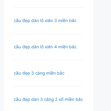
cầu đẹp dàn lô xiên 3 miền bắc
cầu đẹp dàn lô xiên 4 miền bắc
cầu đẹp 3 càng miền bắc
cầu đẹp dàn 3 càng 2 số miền bắc