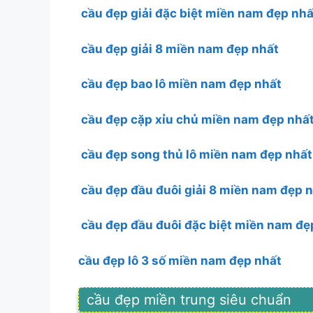
cầu đẹp giải đặc biệt miền nam đẹp nhấ
cầu đẹp giải 8 miền nam đẹp nhất
cầu đẹp bao lô miền nam đẹp nhất
cầu đẹp cặp xỉu chủ miền nam đẹp nhấ
cầu đẹp song thủ lô miền nam đẹp nhất
cầu đẹp đầu đuôi giải 8 miền nam đẹp 
cầu đẹp đầu đuôi đặc biệt miền nam đẹ
cầu đẹp lô 3 số miền nam đẹp nhất
cầu đẹp miền trung siêu chuẩn