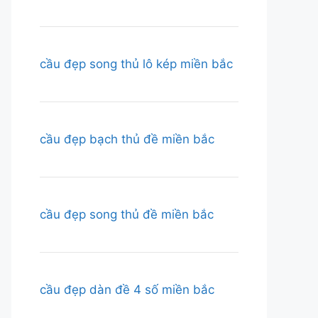
cầu đẹp song thủ lô kép miền bắc
cầu đẹp bạch thủ đề miền bắc
cầu đẹp song thủ đề miền bắc
cầu đẹp dàn đề 4 số miền bắc