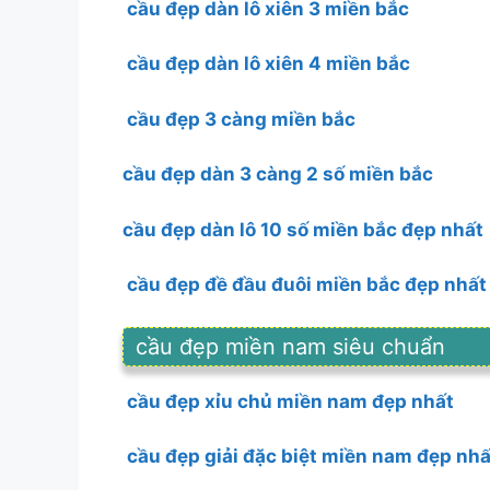
cầu đẹp dàn lô xiên 3 miền bắc
cầu đẹp dàn lô xiên 4 miền bắc
cầu đẹp 3 càng miền bắc
cầu đẹp dàn 3 càng 2 số miền bắc
cầu đẹp dàn lô 10 số miền bắc đẹp nhất
cầu đẹp đề đầu đuôi miền bắc đẹp nhất
cầu đẹp miền nam siêu chuẩn
cầu đẹp xỉu chủ miền nam đẹp nhất
cầu đẹp giải đặc biệt miền nam đẹp nhấ