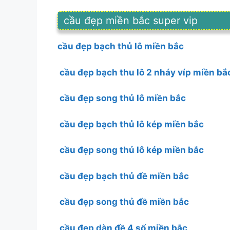
cầu đẹp miền bắc super vip
cầu đẹp bạch thủ lô miền bắc
cầu đẹp bạch thu lô 2 nháy víp miền bắ
cầu đẹp song thủ lô miền bắc
cầu đẹp bạch thủ lô kép miền bắc
cầu đẹp song thủ lô kép miền bắc
cầu đẹp bạch thủ đề miền bắc
cầu đẹp song thủ đề miền bắc
cầu đẹp dàn đề 4 số miền bắc