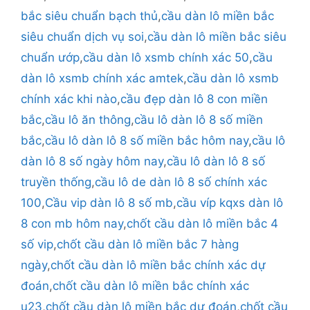
bắc siêu chuẩn bạch thủ
,
cầu dàn lô miền bắc
siêu chuẩn dịch vụ soi
,
cầu dàn lô miền bắc siêu
chuẩn ướp
,
cầu dàn lô xsmb chính xác 50
,
cầu
dàn lô xsmb chính xác amtek
,
cầu dàn lô xsmb
chính xác khi nào
,
cầu đẹp dàn lô 8 con miền
bắc
,
cầu lô ăn thông
,
cầu lô dàn lô 8 số miền
bắc
,
cầu lô dàn lô 8 số miền bắc hôm nay
,
cầu lô
dàn lô 8 số ngày hôm nay
,
cầu lô dàn lô 8 số
truyền thống
,
cầu lô de dàn lô 8 số chính xác
100
,
Cầu vip dàn lô 8 số mb
,
cầu víp kqxs dàn lô
8 con mb hôm nay
,
chốt cầu dàn lô miền bắc 4
số vip
,
chốt cầu dàn lô miền bắc 7 hàng
ngày
,
chốt cầu dàn lô miền bắc chính xác dự
đoán
,
chốt cầu dàn lô miền bắc chính xác
u23
,
chốt cầu dàn lô miền bắc dự đoán
,
chốt cầu