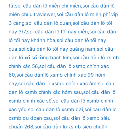
tử
,
soi cầu dàn lô miễn phí miền
,
soi cầu dàn lô
miễn phí ultraviewer
,
soi cầu dàn lô miễn phí víp
3 càng
,
soi cầu dàn lô quán
,
soi cầu dàn lô tối
nay 3/7
,
soi cầu dàn lô tối nay diễn
,
soi cầu dàn
lô tối nay khánh hòa
,
soi cầu dàn lô tối nay
qua
,
soi cầu dàn lô tối nay quảng nam
,
soi cầu
dàn lô xổ số rồng bạch kim
,
soi cầu dàn lô xsmb
chính xác 56
,
soi cầu dàn lô xsmb chính xác
60
,
soi cầu dàn lô xsmb chính xác 99 hôm
nay
,
soi cầu dàn lô xsmb chính xác âm
,
soi cầu
dàn lô xsmb chính xác hôm sau
,
soi cầu dàn lô
xsmb chính xác số
,
soi cầu dàn lô xsmb chính
xác yếu
,
soi cầu dàn lô xsmb dài
,
soi cau dàn lo
xsmb du doan cau
,
soi cầu dàn lô xsmb siêu
chuẩn 268
,
soi cầu dàn lô xsmb siêu chuẩn