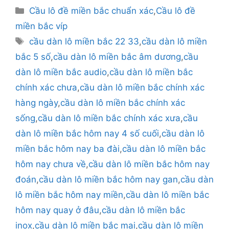
Danh
Cầu lô đề miền bắc chuẩn xác
,
Cầu lô đề
mục
miền bắc víp
Thẻ
cầu dàn lô miền bắc 22 33
,
cầu dàn lô miền
bắc 5 số
,
cầu dàn lô miền bắc âm dương
,
cầu
dàn lô miền bắc audio
,
cầu dàn lô miền bắc
chính xác chưa
,
cầu dàn lô miền bắc chính xác
hàng ngày
,
cầu dàn lô miền bắc chính xác
sống
,
cầu dàn lô miền bắc chính xác xưa
,
cầu
dàn lô miền bắc hôm nay 4 số cuối
,
cầu dàn lô
miền bắc hôm nay ba đài
,
cầu dàn lô miền bắc
hôm nay chưa về
,
cầu dàn lô miền bắc hôm nay
đoán
,
cầu dàn lô miền bắc hôm nay gan
,
cầu dàn
lô miền bắc hôm nay miền
,
cầu dàn lô miền bắc
hôm nay quay ở đâu
,
cầu dàn lô miền bắc
inox
,
cầu dàn lô miền bắc mai
,
cầu dàn lô miền