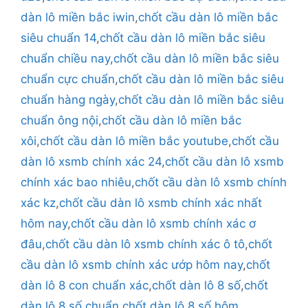
dàn lô miền bắc iwin
,
chốt cầu dàn lô miền bắc
siêu chuẩn 14
,
chốt cầu dàn lô miền bắc siêu
chuẩn chiều nay
,
chốt cầu dàn lô miền bắc siêu
chuẩn cực chuẩn
,
chốt cầu dàn lô miền bắc siêu
chuẩn hàng ngày
,
chốt cầu dàn lô miền bắc siêu
chuẩn ông nội
,
chốt cầu dàn lô miền bắc
xôi
,
chốt cầu dàn lô miền bắc youtube
,
chốt cầu
dàn lô xsmb chính xác 24
,
chốt cầu dàn lô xsmb
chính xác bao nhiêu
,
chốt cầu dàn lô xsmb chính
xác kz
,
chốt cầu dàn lô xsmb chính xác nhất
hôm nay
,
chốt cầu dàn lô xsmb chính xác ơ
đâu
,
chốt cầu dàn lô xsmb chính xác ô tô
,
chốt
cầu dàn lô xsmb chính xác ướp hôm nay
,
chốt
dàn lô 8 con chuẩn xác
,
chốt dàn lô 8 số
,
chốt
dàn lô 8 số chuẩn
,
chốt dàn lô 8 số hôm