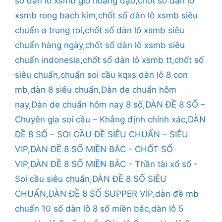
số dàn lô xsmb giờ hoàng đạo
,
chốt số dàn lô
xsmb rong bach kim
,
chốt số dàn lô xsmb siêu
chuẩn a trung roi
,
chốt số dàn lô xsmb siêu
chuẩn hàng ngày
,
chốt số dàn lô xsmb siêu
chuẩn indonesia
,
chốt số dàn lô xsmb tt
,
chốt số
siêu chuẩn
,
chuẩn soi cầu kqxs dàn lô 8 con
mb
,
dàn 8 siêu chuẩn
,
Dàn de chuẩn hôm
nay
,
Dàn de chuẩn hôm nay 8 số
,
DÀN ĐỀ 8 SỐ –
Chuyên gia soi cầu – Khẳng định chính xác
,
DÀN
ĐỀ 8 SỐ – SOI CẦU ĐỀ SIÊU CHUẨN – SIÊU
VIP
,
DÀN ĐỀ 8 SỐ MIỀN BẮC - CHỐT SỐ
VIP
,
DÀN ĐỀ 8 SỐ MIỀN BẮC - Thần tài xổ số -
Soi cầu siêu chuẩn
,
DÀN ĐỀ 8 SỐ SIÊU
CHUẨN
,
DÀN ĐỀ 8 SỐ SUPPER VIP
,
dàn đề mb
chuẩn 10 số dàn lô 8 số miền bắc
,
dàn lô 5