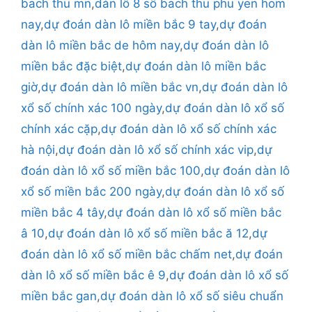
bach thu mn
,
dàn lô 8 số bach thu phu yen hom
nay
,
dự đoán dàn lô miền bắc 9 tay
,
dự đoán
dàn lô miền bắc de hôm nay
,
dự đoán dàn lô
miền bắc đặc biệt
,
dự đoán dàn lô miền bắc
giờ
,
dự đoán dàn lô miền bắc vn
,
dự đoán dàn lô
xổ số chính xác 100 ngày
,
dự đoán dàn lô xổ số
chính xác cặp
,
dự đoán dàn lô xổ số chính xác
hà nội
,
dự đoán dàn lô xổ số chính xác vip
,
dự
đoán dàn lô xổ số miền bắc 100
,
dự đoán dàn lô
xổ số miền bắc 200 ngày
,
dự đoán dàn lô xổ số
miền bắc 4 tây
,
dự đoán dàn lô xổ số miền bắc
â 10
,
dự đoán dàn lô xổ số miền bắc ă 12
,
dự
đoán dàn lô xổ số miền bắc chấm net
,
dự đoán
dàn lô xổ số miền bắc ê 9
,
dự đoán dàn lô xổ số
miền bắc gan
,
dự đoán dàn lô xổ số siêu chuẩn