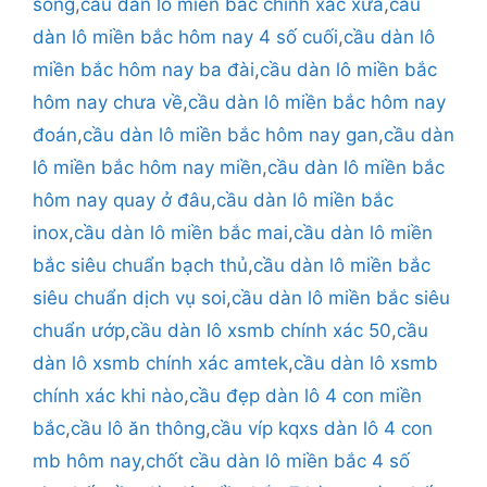
sống
,
cầu dàn lô miền bắc chính xác xưa
,
cầu
dàn lô miền bắc hôm nay 4 số cuối
,
cầu dàn lô
miền bắc hôm nay ba đài
,
cầu dàn lô miền bắc
hôm nay chưa về
,
cầu dàn lô miền bắc hôm nay
đoán
,
cầu dàn lô miền bắc hôm nay gan
,
cầu dàn
lô miền bắc hôm nay miền
,
cầu dàn lô miền bắc
hôm nay quay ở đâu
,
cầu dàn lô miền bắc
inox
,
cầu dàn lô miền bắc mai
,
cầu dàn lô miền
bắc siêu chuẩn bạch thủ
,
cầu dàn lô miền bắc
siêu chuẩn dịch vụ soi
,
cầu dàn lô miền bắc siêu
chuẩn ướp
,
cầu dàn lô xsmb chính xác 50
,
cầu
dàn lô xsmb chính xác amtek
,
cầu dàn lô xsmb
chính xác khi nào
,
cầu đẹp dàn lô 4 con miền
bắc
,
cầu lô ăn thông
,
cầu víp kqxs dàn lô 4 con
mb hôm nay
,
chốt cầu dàn lô miền bắc 4 số