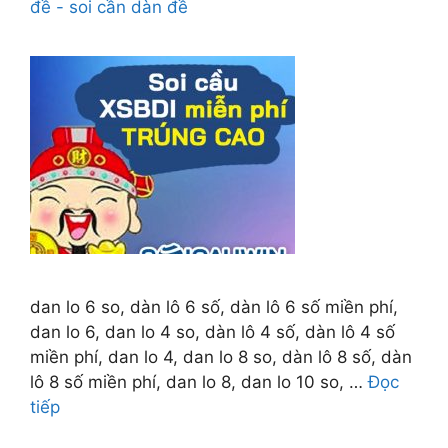
đề - soi cần dàn đề
dan lo 6 so, dàn lô 6 số, dàn lô 6 số miền phí,
dan lo 6, dan lo 4 so, dàn lô 4 số, dàn lô 4 số
miền phí, dan lo 4, dan lo 8 so, dàn lô 8 số, dàn
lô 8 số miền phí, dan lo 8, dan lo 10 so, …
Đọc
tiếp