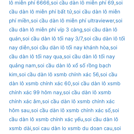
lô miễn phí 6666
,
soi cầu dàn lô miễn phí 69
,
soi
cầu dàn lô miễn phí bất tử
,
soi cầu dàn lô miễn
phí miền
,
soi cầu dàn lô miễn phí ultraviewer
,
soi
cầu dàn lô miễn phí víp 3 càng
,
soi cầu dàn lô
quán
,
soi cầu dàn lô tối nay 3/7
,
soi cầu dàn lô tối
nay diễn
,
soi cầu dàn lô tối nay khánh hòa
,
soi
cầu dàn lô tối nay qua
,
soi cầu dàn lô tối nay
quảng nam
,
soi cầu dàn lô xổ số rồng bạch
kim
,
soi cầu dàn lô xsmb chính xác 56
,
soi cầu
dàn lô xsmb chính xác 60
,
soi cầu dàn lô xsmb
chính xác 99 hôm nay
,
soi cầu dàn lô xsmb
chính xác âm
,
soi cầu dàn lô xsmb chính xác
hôm sau
,
soi cầu dàn lô xsmb chính xác số
,
soi
cầu dàn lô xsmb chính xác yếu
,
soi cầu dàn lô
xsmb dài
,
soi cau dàn lo xsmb du doan cau
,
soi