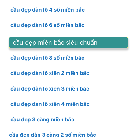
cầu đẹp dàn lô 4 số miền bắc
cầu đẹp dàn lô 6 số miền bắc
cầu đẹp miền bắc siêu chuẩn
cầu đẹp dàn lô 8 số miền bắc
cầu đẹp dàn lô xiên 2 miền bắc
cầu đẹp dàn lô xiên 3 miền bắc
cầu đẹp dàn lô xiên 4 miền bắc
cầu đẹp 3 càng miền bắc
cầu đẹp dàn 3 càng 2 số miền bắc